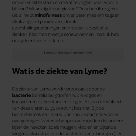
om vaker stil te staan en me af te vragen: waar word ik
blij van? Waar krijg ik energie van? Daar ben ik nog niet
uit, al helpt
mindfulness
om er beter mee om te gaan.
Als ik angst of paniek voel, doe ik
ademhalingsoefeningen en probeer ik positief te
denken. Klachten moet je serieus nemen, maar ik heb
ook geleerd ze los te laten.
Wat is de ziekte van Lyme?
De ziekte van Lyme wordt veroorzaakt door de
bacterie
Borrelia burgdorferim, die vogels en
knaagdieren bij zich kunnen dragen. Als een teek bloed
van deze dieren zuigt, wordt hij besmet. Bijt de
besmette teek een mens, dan kan de bacterie worden
overgedragen. Wetenschappers vermoeden dat andere
bijtende insecten, zoals muggen, vlooien en bijtende
vliegen ook in staat zijn de bacterie over te brengen.) De