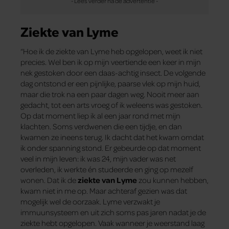
Ziekte van Lyme
“Hoe ik de ziekte van Lyme heb opgelopen, weet ik niet
precies. Wel ben ik op mijn veertiende een keer in mijn
nek gestoken door een daas-achtig insect. De volgende
dag ontstond er een pijnlijke, paarse vlek op mijn huid,
maar die trok na een paar dagen weg. Nooit meer aan
gedacht, tot een arts vroeg of ik weleens was gestoken.
Op dat moment liep ik al een jaar rond met mijn
klachten. Soms verdwenen die een tijdje, en dan
kwamen ze ineens terug. Ik dacht dat het kwam omdat
ik onder spanning stond. Er gebeurde op dat moment
veel in mijn leven: ik was 24, mijn vader was net
overleden, ik werkte én studeerde en ging op mezelf
wonen. Dat ik de
ziekte van Lyme
zou kunnen hebben,
kwam niet in me op. Maar achteraf gezien was dat
mogelijk wel de oorzaak. Lyme verzwakt je
immuunsysteem en uit zich soms pas jaren nadat je de
ziekte hebt opgelopen. Vaak wanneer je weerstand laag