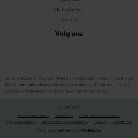
Klantenservice
Contact
Volg ons
Santé participeert in diverse affiliate marketing programma’s, dat houdt in dat
Santé commissies ontvangt voor aankopen middels links van retailers. Deze
website wordt niet gesponsord door de genoemde webwinkels.
© 2026 Santé
Privacy statement
Disclaimer
Gebruikersvoorwaarden
Spelvoorwaarden
Abonnementsvoorwaarden
Cookies
Adverteren
Website gerealiseerd door
MediaSoep