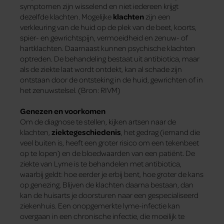
symptomen zijn wisselend en niet iedereen krijgt
dezelfde klachten. Mogelijke
klachten
zijn een
verkleuring van de huid op de plek van de beet, koorts,
spier- en gewrichtspijn, vermoeidheid en zenuw- of
hartklachten. Daarnaast kunnen psychische klachten
optreden. De behandeling bestaat uit antibiotica, maar
als de ziekte laat wordt ontdekt, kan al schade zijn
ontstaan door de ontsteking in de huid, gewrichten of in
het zenuwstelsel. (Bron: RIVM)
Genezen en voorkomen
Om de diagnose te stellen, kijken artsen naar de
klachten,
ziektegeschiedenis
, het gedrag (iemand die
veel buiten is, heeft een groter risico om een tekenbeet
op te lopen) en de bloedwaarden van een patiënt. De
ziekte van Lyme is te behandelen met antibiotica,
waarbij geldt: hoe eerder je erbij bent, hoe groter de kans
op genezing. Blijven de klachten daarna bestaan, dan
kan de huisarts je doorsturen naar een gespecialiseerd
ziekenhuis. Een onopgemerkte lyme-infectie kan
overgaan in een chronische infectie, die moeilijk te