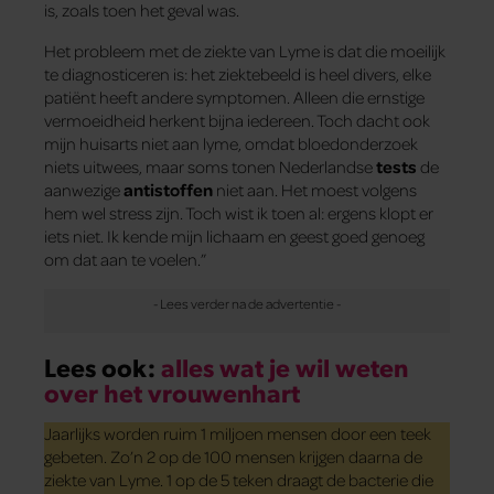
is, zoals toen het geval was.
Het probleem met de ziekte van Lyme is dat die moeilijk
te diagnosticeren is: het ziektebeeld is heel divers, elke
patiënt heeft andere symptomen. Alleen die ernstige
vermoeidheid herkent bijna iedereen. Toch dacht ook
mijn huisarts niet aan lyme, omdat bloedonderzoek
niets uitwees, maar soms tonen Nederlandse
tests
de
aanwezige
antistoffen
niet aan. Het moest volgens
hem wel stress zijn. Toch wist ik toen al: ergens klopt er
iets niet. Ik kende mijn lichaam en geest goed genoeg
om dat aan te voelen.”
Lees ook:
alles wat je wil weten
over het vrouwenhart
Jaarlijks worden ruim 1 miljoen mensen door een teek
gebeten. Zo’n 2 op de 100 mensen krijgen daarna de
ziekte van Lyme. 1 op de 5 teken draagt de bacterie die