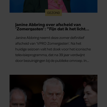
GEZOND
Janine Abbring over afscheid van
‘Zomergasten’: “Fijn dat ik het licht
mag uitdoen”
Janine Abbring neemt deze zomer definitief
afscheid van ‘VPRO Zomergasten’. Na het
huidige seizoen valt het doek voor het iconische
televisieprogramma, dat na 39 jaar verdwijnt
door bezuinigingen bij de publieke omroep. In
een interview met Leeuwarder Courant vertelt
de presentatrice hoe dubbel dat voor haar voelt.
Hoewel ze uitkijkt naar de laatste reeks, vindt ze
het ook verdrietig dat een televisieklassieker
verdwijnt.