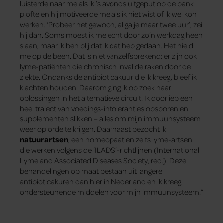
luisterde naar me als ik ’s avonds uitgeput op de bank
plofte en hij motiveerde me als ik niet wist of ik wel kon
werken. ‘Probeer het gewoon, al ga je maar twee uur’, zei
hij dan. Soms moest ik me echt door zo’n werkdag heen
slaan, maar ik ben blij dat ik dat heb gedaan. Het hield
me op de been. Dat is niet vanzelfsprekend: er zijn ook
lyme-patiënten die chronisch invalide raken door de
ziekte. Ondanks de antibioticakuur die ik kreeg, bleef ik
klachten houden. Daarom ging ik op zoek naar
oplossingen in het alternatieve circuit. Ik doorliep een
heel traject van voedings-intoleranties opsporen en
supplementen slikken – alles om mijn immuunsysteem
weer op orde te krijgen. Daarnaast bezocht ik
natuurartsen
, een homeopaat en zelfs lyme-artsen
die werken volgens de ‘ILADS’-richtlijnen (International
Lyme and Associated Diseases Society, red.). Deze
behandelingen op maat bestaan uit langere
antibioticakuren dan hier in Nederland en ik kreeg
ondersteunende middelen voor mijn immuunsysteem.”