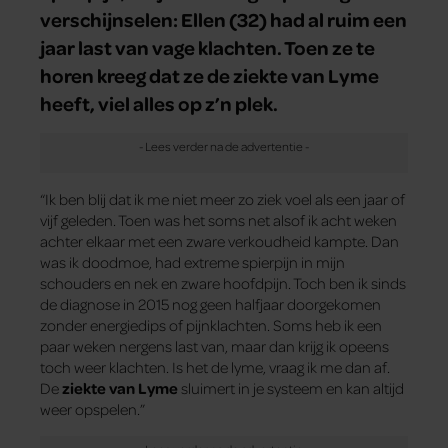
verschijnselen: Ellen (32) had al ruim een
jaar last van vage klachten. Toen ze te
horen kreeg dat ze de ziekte van Lyme
heeft, viel alles op z’n plek.
“Ik ben blij dat ik me niet meer zo ziek voel als een jaar of
vijf geleden. Toen was het soms net alsof ik acht weken
achter elkaar met een zware verkoudheid kampte. Dan
was ik doodmoe, had extreme spierpijn in mijn
schouders en nek en zware hoofdpijn. Toch ben ik sinds
de diagnose in 2015 nog geen halfjaar doorgekomen
zonder energiedips of pijnklachten. Soms heb ik een
paar weken nergens last van, maar dan krijg ik opeens
toch weer klachten. Is het de lyme, vraag ik me dan af.
De
ziekte van Lyme
sluimert in je systeem en kan altijd
weer opspelen.”