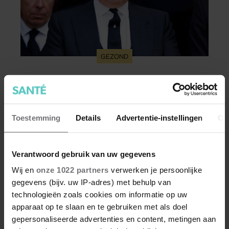
GEZOND
Voormalig prins Andrew werd
achtervolgd door vermeende stalker
met bivakmuts
Tijdens een tussentijdse hoorzitting in Londen
Toestemming
Details
Advertentie-instellingen
Ov
zijn nieuwe details bekend geworden over een
incident waarbij voormalig prins Andrew
bedreigd zou zijn.
Verantwoord gebruik van uw gegevens
Wij en
onze 1022 partners
verwerken je persoonlijke
gegevens (bijv. uw IP-adres) met behulp van
technologieën zoals cookies om informatie op uw
apparaat op te slaan en te gebruiken met als doel
gepersonaliseerde advertenties en content, metingen aan