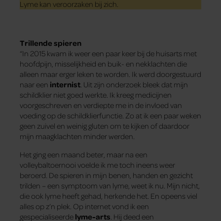
Lyme kan veroorzaken bij zich.
Trillende spieren
“In 2015 kwam ik weer een paar keer bij de huisarts met
hoofdpijn, misselijkheid en buik- en nekklachten die
alleen maar erger leken te worden. Ik werd doorgestuurd
naar een
internist
. Uit zijn onderzoek bleek dat mijn
schildklier niet goed werkte. Ik kreeg medicijnen
voorgeschreven en verdiepte me in de invloed van
voeding op de schildklierfunctie. Zo at ik een paar weken
geen zuivel en weinig gluten om te kijken of daardoor
mijn maagklachten minder werden.
Het ging een maand beter, maar na een
volleybaltoernooi voelde ik me toch ineens weer
beroerd. De spieren in mijn benen, handen en gezicht
trilden – een symptoom van lyme, weet ik nu. Mijn nicht,
die ook lyme heeft gehad, herkende het. En opeens viel
alles op z’n plek. Op internet vond ik een
gespecialiseerde
lyme-arts
. Hij deed een