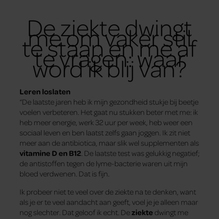
De ziekte dwingt
me om vaker stil
te staan en me af
te vragen: waar
word ik blij van?
Leren loslaten
“De laatste jaren heb ik mijn gezondheid stukje bij beetje
voelen verbeteren. Het gaat nu stukken beter met me: ik
heb meer energie, werk 32 uur per week, heb weer een
sociaal leven en ben laatst zelfs gaan joggen. Ik zit niet
meer aan de antibiotica, maar slik wel supplementen als
vitamine D en B12
. De laatste test was gelukkig negatief;
de antistoffen tegen de lyme-bacterie waren uit mijn
bloed verdwenen. Dat is fijn.
Ik probeer niet te veel over de ziekte na te denken, want
als je er te veel aandacht aan geeft, voel je je alleen maar
nog slechter. Dat geloof ik echt. De
ziekte
dwingt me