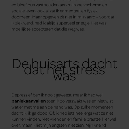
en bleef dus vasthouden aan mijn werkschema en
sociale leven, ook al zat ik er mentaal en fysiek
doorheen. Maar opgeven zit niet in mijn aard – voordat
ik ziek werd, had ik altijd superveel energie. Het was
moeilijk te accepteren dat die weg was.
De huisarts dacht
dat het stress
was
Depressief ben ik nooit geweest, maar ik had wel
paniekaanvallen
toen ik zo verzwakt was en niet wist
wat er met me aan de hand was. Op zulke momenten
dacht ik: ik ga dood. Of: ik heb iets heel ergs wat ze niet
kunnen vinden. Met vrienden en familie praatte ik er wel
over, maar ik liet mijn angsten niet zien. Mijn vriend