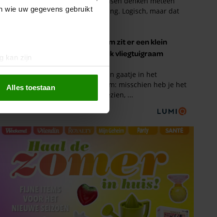
en wie uw gegevens gebruikt
g kan zijn
erprinting)
t
detailgedeelte
in. U kunt uw
Alles toestaan
 media te bieden en om ons
ze partners voor social
nformatie die u aan ze heeft
oord met onze cookies als u