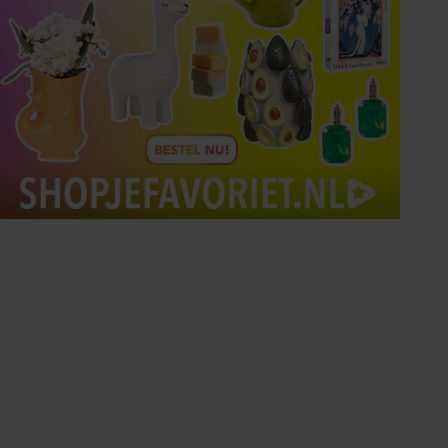
Tips om je lekker in je vel
te voelen
Met de Santé nieuwsbrief ontvang je elke
week tips om je energiek, ontspannen en in
balans te voelen.