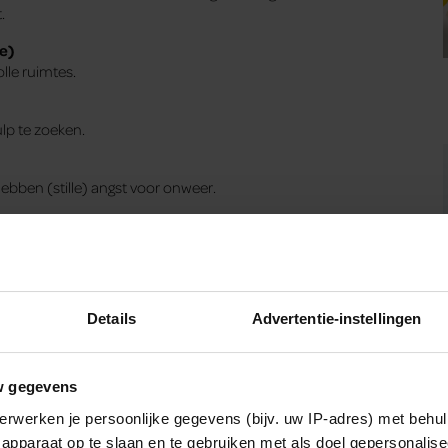
.
e)
lle ruimtes.
lp te zoeken.
ebben (stille) angst voor onweer.
d of doodse dingen of angst om zelf dood te gaan.
e ervaring.
Details
Advertentie-instellingen
l wat positiviteit in zijn leven kan gebruiken. Mensen die positief
w gegevens
unnen moeilijke situaties beter aan. Positiviteit is dus aan te
eving!
De kracht van positief denken
zit boordevol tips,
erwerken je persoonlijke gegevens (bijv. uw IP-adres) met behul
iedereen die negatieve gevoelens wil leren omzetten in
apparaat op te slaan en te gebruiken met als doel gepersonalise