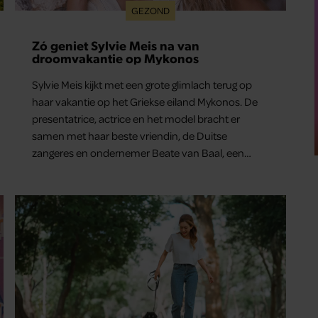
GEZOND
Zó geniet Sylvie Meis na van
droomvakantie op Mykonos
Sylvie Meis kijkt met een grote glimlach terug op
haar vakantie op het Griekse eiland Mykonos. De
presentatrice, actrice en het model bracht er
samen met haar beste vriendin, de Duitse
zangeres en ondernemer Beate van Baal, een
week door. Op sociale media deelt Sylvie Meis
prachtige foto’s van de zonovergoten
bestemming én vertelt ze hoe bijzonder de reis
voor haar is geweest.