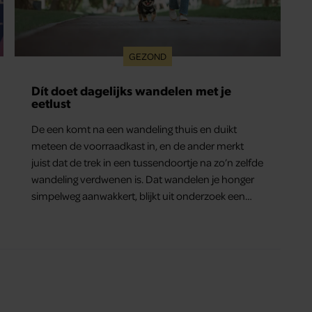
GEZOND
Dít doet dagelijks wandelen met je
eetlust
De een komt na een wandeling thuis en duikt
meteen de voorraadkast in, en de ander merkt
juist dat de trek in een tussendoortje na zo’n zelfde
wandeling verdwenen is. Dat wandelen je honger
simpelweg aanwakkert, blijkt uit onderzoek een
stuk te kort door de bocht. Er gebeurt iets veel
interessanters.