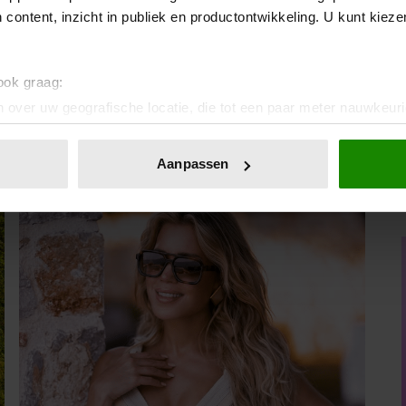
ton.
 content, inzicht in publiek en productontwikkeling. U kunt kiez
 ook graag:
 over uw geografische locatie, die tot een paar meter nauwkeuri
eren door het actief te scannen op specifieke eigenschappen (fing
onlijke gegevens worden verwerkt en stel uw voorkeuren in he
Aanpassen
jzigen of intrekken in de Cookieverklaring.
ent en advertenties te personaliseren, om functies voor social
. Ook delen we informatie over uw gebruik van onze site met on
e. Deze partners kunnen deze gegevens combineren met andere i
erzameld op basis van uw gebruik van hun services. U gaat akk