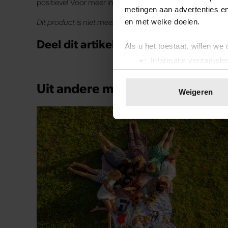
positieve! Voor meer informatie klik op onderstaande but
metingen aan advertenties en
Dit product is niet meer beschikbaar via deze website.
en met welke doelen.
Deel dit artikel op social media!
Als u het toestaat, willen we
Informatie verzamelen
Uw apparaat identific
Uit andere media
Lees meer over hoe uw perso
Weigeren
toestemming op elk moment wi
We gebruiken cookies om cont
websiteverkeer te analyseren
media, adverteren en analys
verstrekt of die ze hebben v
onze website blijft gebruiken.