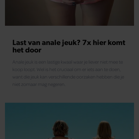
Last van anale jeuk? 7x hier komt
het door
Anale jeuk is een lastige kwaal waar je liever niet mee te
koop loopt. Wel is het cruciaal om er iets aan te doen,
want die jeuk kan verschillende oorzaken hebben die je
niet zomaar mag negeren.