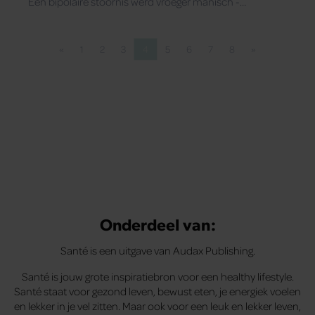
Een bipolaire stoornis werd vroeger manisch -
depressiviteit genoemd.
«
1
2
3
4
5
6
7
8
»
Vorige pagina
Pagina
Pagina
Pagina
Pagina
Pagina
Pagina
Pagina
Pagina
Volgende pagi
Onderdeel van:
Santé is een uitgave van Audax Publishing.
Santé is jouw grote inspiratiebron voor een healthy lifestyle.
Santé staat voor gezond leven, bewust eten, je energiek voelen
en lekker in je vel zitten. Maar ook voor een leuk en lekker leven,