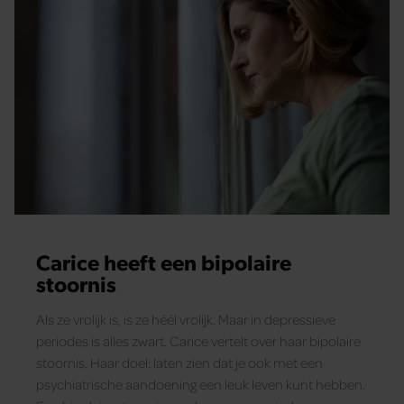
Carice heeft een bipolaire
stoornis
Als ze vrolijk is, is ze héél vrolijk. Maar in depressieve
periodes is alles zwart. Carice vertelt over haar bipolaire
stoornis. Haar doel: laten zien dat je ook met een
psychiatrische aandoening een leuk leven kunt hebben.