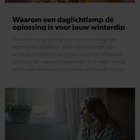
Waarom een daglichtlamp dé
oplossing is voor jouw winterdip
De winter brengt gezelligheid, maar ook uitdagingen.
Veel mensen ervaren in de donkere maanden een
winterdip of zelfs een winterdepressie. Een effectieve
oplossing die vaak wordt besproken, is de daglichtlamp.
Wat maakt deze lamp zo bijzonder, en hoe kan het jou
helpen? Wij leggen het uit en bieden alternatieve tips om
de winterblues te bestrijden.