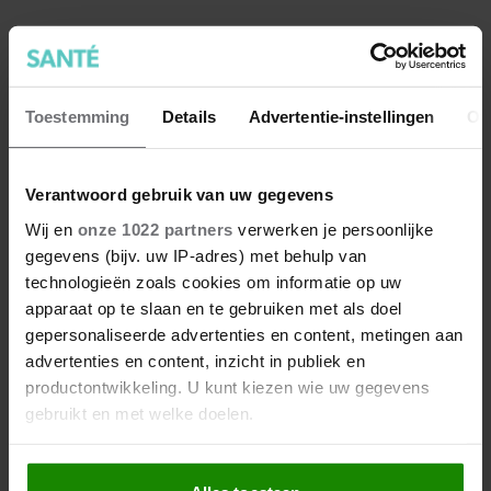
Toestemming
Details
Advertentie-instellingen
Ov
Verantwoord gebruik van uw gegevens
Wij en
onze 1022 partners
verwerken je persoonlijke
gegevens (bijv. uw IP-adres) met behulp van
technologieën zoals cookies om informatie op uw
apparaat op te slaan en te gebruiken met als doel
gepersonaliseerde advertenties en content, metingen aan
advertenties en content, inzicht in publiek en
productontwikkeling. U kunt kiezen wie uw gegevens
Wat kun je doen tegen kramp?
gebruikt en met welke doelen.
Je kunt kramp krijgen door intensief sporten, maar wist
Als u het toestaat, willen we ook graag:
je dat je voedingspatroon ook kramp kan veroorzaken?