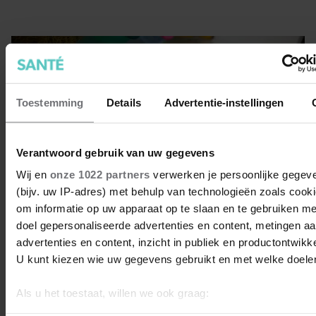
Toestemming
Details
Advertentie-instellingen
Verantwoord gebruik van uw gegevens
Wij en
onze 1022 partners
verwerken je persoonlijke gegev
(bijv. uw IP-adres) met behulp van technologieën zoals cook
om informatie op uw apparaat op te slaan en te gebruiken me
doel gepersonaliseerde advertenties en content, metingen a
advertenties en content, inzicht in publiek en productontwikke
U kunt kiezen wie uw gegevens gebruikt en met welke doele
Je koelkast indelen: dit is de
ideale indeling
Als u het toestaat, willen we ook graag:
Informatie verzamelen over uw geografische locatie, d
Bij de één staat alles kriskras door elkaar en de ander