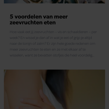
5 voordelen van meer
zeevruchten eten
Hoe vaak eet jij zeevruchten – vis en schaaldieren – per
week? En wissel je dan af in wat je eet of grijp je altijd
naar de tonijn of zalm? Er zijn hele goede redenen om
meer zeevruchten te eten en ze met elkaar af te
wisselen, want ze bevatten stofjes die heel voordelig
voor ons lichaam zijn… We vertellen je in dit artikel wat
die voordelen precies zijn, lees je mee?