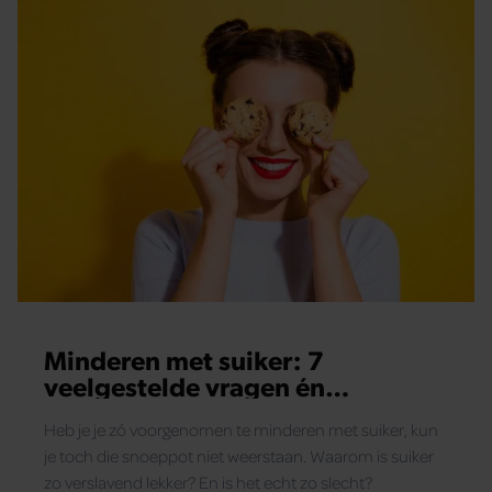
Minderen met suiker: 7
veelgestelde vragen én
antwoorden
Heb je je zó voorgenomen te minderen met suiker, kun
je toch die snoeppot niet weerstaan. Waarom is suiker
zo verslavend lekker? En is het echt zo slecht?