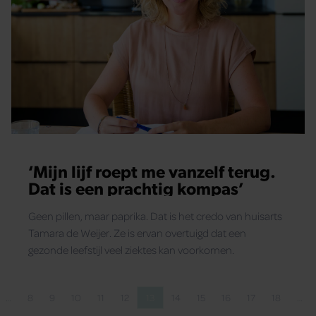
‘Mijn lijf roept me vanzelf terug.
Dat is een prachtig kompas’
Geen pillen, maar paprika. Dat is het credo van huisarts
Tamara de Weijer. Ze is ervan overtuigd dat een
gezonde leefstijl veel ziektes kan voorkomen.
…
8
9
10
11
12
13
14
15
16
17
18
…
agina
gina
Pagina
Pagina
Pagina
Pagina
Pagina
Pagina
Pagina
Pagina
Pagina
Pagina
Pagina