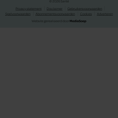
© 2026 Santé
Privacy statement
Disclaimer
Gebruikersvoorwaarden
Spelvoorwaarden
Abonnementsvoorwaarden
Cookies
Adverteren
Website gerealiseerd door
MediaSoep