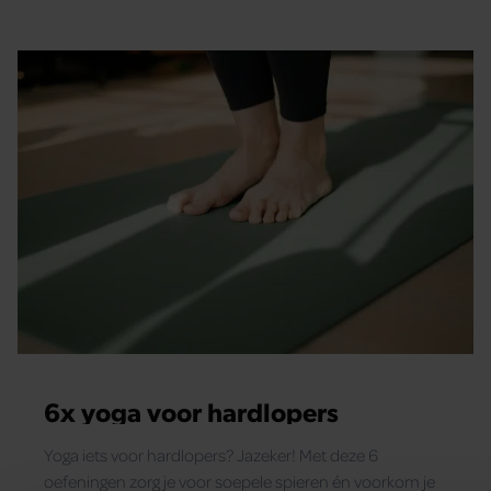
6x yoga voor hardlopers
Yoga iets voor hardlopers? Jazeker! Met deze 6
oefeningen zorg je voor soepele spieren én voorkom je