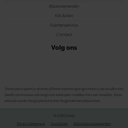
Abonnementen
Klik & Win
Klantenservice
Contact
Volg ons
Santé participeert in diverse affiliate marketing programma’s, dat houdt in dat
Santé commissies ontvangt voor aankopen middels links van retailers. Deze
website wordt niet gesponsord door de genoemde webwinkels.
© 2026 Santé
Privacy statement
Disclaimer
Gebruikersvoorwaarden