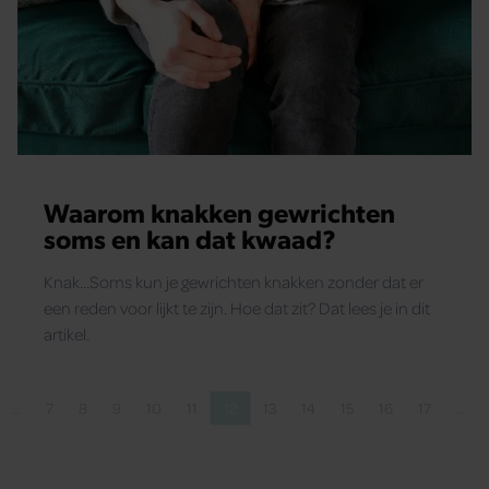
Waarom knakken gewrichten
soms en kan dat kwaad?
Knak...Soms kun je gewrichten knakken zonder dat er
een reden voor lijkt te zijn. Hoe dat zit? Dat lees je in dit
artikel.
…
7
8
9
10
11
12
13
14
15
16
17
…
pagina
gina
Pagina
Pagina
Pagina
Pagina
Pagina
Pagina
Pagina
Pagina
Pagina
Pagina
Pagina