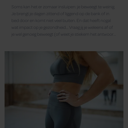
Soms kan het er zomaar insluipen: je beweegt te weinig.
Je brengt je dagen zittend of liggend op de bank of in
bed door en komt niet veel buiten. En dat heeft nogal
wat impact op je gezondheid… Vraag jij je weleens af of
je wel genoeg beweegt (of weet je stiekem het antwoord
al?