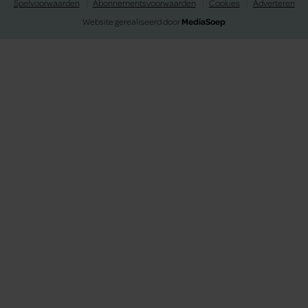
Spelvoorwaarden
Abonnementsvoorwaarden
Cookies
Adverteren
Website gerealiseerd door
MediaSoep