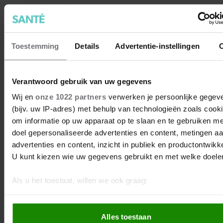
blessures. Win-win dus.
Toestemming
Details
Advertentie-instellingen
Verantwoord gebruik van uw gegevens
Wij en
onze 1022 partners
verwerken je persoonlijke gegev
(bijv. uw IP-adres) met behulp van technologieën zoals cook
om informatie op uw apparaat op te slaan en te gebruiken me
doel gepersonaliseerde advertenties en content, metingen a
advertenties en content, inzicht in publiek en productontwikke
U kunt kiezen wie uw gegevens gebruikt en met welke doele
Als u het toestaat, willen we ook graag:
Informatie verzamelen over uw geografische locatie, 
De mind-muscle-connectie: wat
tot een paar meter nauwkeurig kan zijn
is dat?
Alles toestaan
Uw apparaat identificeren door het actief te scannen 