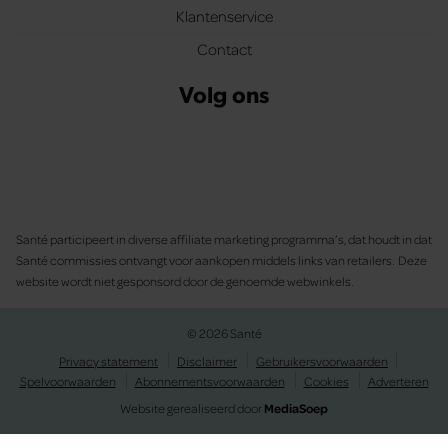
Klantenservice
Contact
Volg ons
Santé participeert in diverse affiliate marketing programma’s, dat houdt in dat
Santé commissies ontvangt voor aankopen middels links van retailers. Deze
website wordt niet gesponsord door de genoemde webwinkels.
© 2026 Santé
Privacy statement
Disclaimer
Gebruikersvoorwaarden
Spelvoorwaarden
Abonnementsvoorwaarden
Cookies
Adverteren
Website gerealiseerd door
MediaSoep