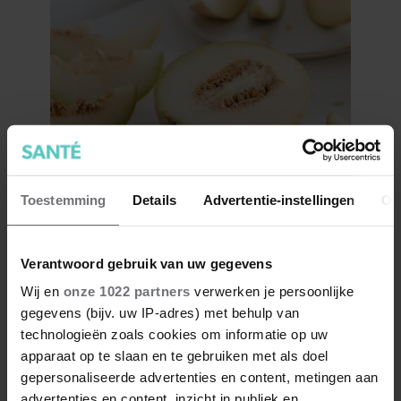
Is meloen gezond?
Toestemming
Details
Advertentie-instellingen
Ov
Verantwoord gebruik van uw gegevens
Wij en
onze 1022 partners
verwerken je persoonlijke
gegevens (bijv. uw IP-adres) met behulp van
technologieën zoals cookies om informatie op uw
apparaat op te slaan en te gebruiken met als doel
gepersonaliseerde advertenties en content, metingen aan
advertenties en content, inzicht in publiek en