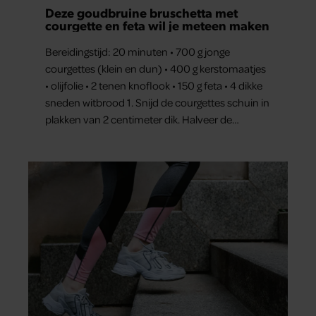
Deze goudbruine bruschetta met
courgette en feta wil je meteen maken
Bereidingstijd: 20 minuten • 700 g jonge
courgettes (klein en dun) • 400 g kerstomaatjes
• olijfolie • 2 tenen knoflook • 150 g feta • 4 dikke
sneden witbrood 1. Snijd de courgettes schuin in
plakken van 2 centimeter dik. Halveer de
tomaatjes. Pel en hak de knoflook. 2. Verhit een
scheut olie in…