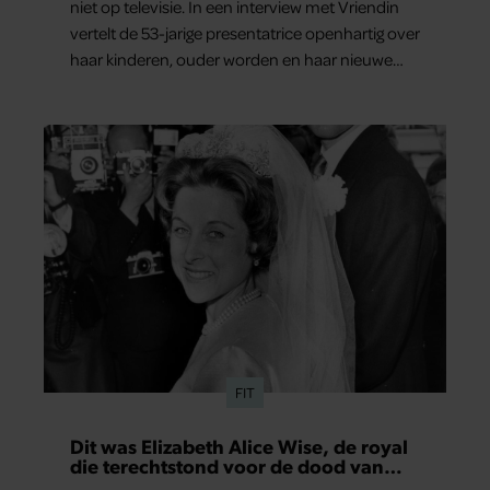
niet op televisie. In een interview met Vriendin
vertelt de 53-jarige presentatrice openhartig over
haar kinderen, ouder worden en haar nieuwe
kinderboek Chill. Ook blikt ze terug op haar jeugd
en deelt ze welke levenslessen haar vandaag de
dag het meest bezighouden.
FIT
Dit was Elizabeth Alice Wise, de royal
die terechtstond voor de dood van
haar baby