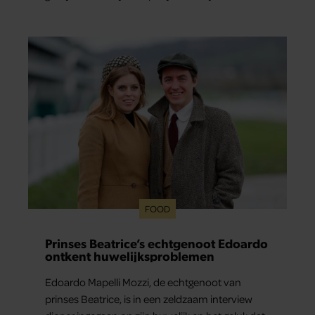
En het leuke: binnen één minuut heb je jouw
foto al in handen.
FOOD
Prinses Beatrice’s echtgenoot Edoardo
ontkent huwelijksproblemen
Edoardo Mapelli Mozzi, de echtgenoot van
prinses Beatrice, is in een zeldzaam interview