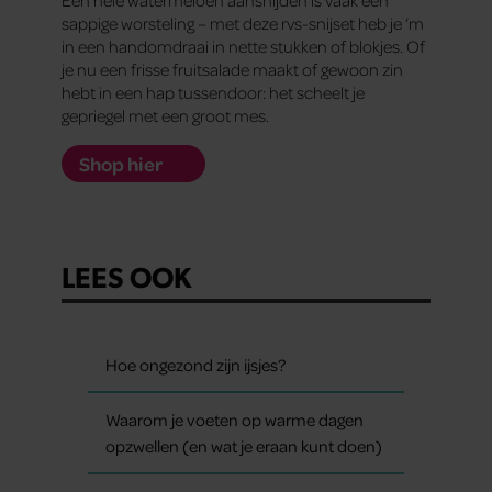
Een hele watermeloen aansnijden is vaak een
sappige worsteling – met deze rvs-snijset heb je ‘m
in een handomdraai in nette stukken of blokjes. Of
je nu een frisse fruitsalade maakt of gewoon zin
hebt in een hap tussendoor: het scheelt je
gepriegel met een groot mes.
Shop hier
LEES OOK
Hoe ongezond zijn ijsjes?
Waarom je voeten op warme dagen
opzwellen (en wat je eraan kunt doen)