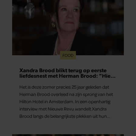
FOOD
Xandra Brood blikt terug op eerste
liefdesnest met Herman Brood: “Hier
is Lola geboren”
Het is deze zomer precies 25 jaar geleden dat
Herman Brood overleed na zijn sprong van het
Hilton Hotel in Amsterdam. In een openhartig
interview met Nieuwe Revu wandelt Xandra
Brood langs de belangrijkste plekken uit hun
gezamenlijke verleden. Vooral de woning aan de
Lange Leidsedwarsstraat roept een stortvloed