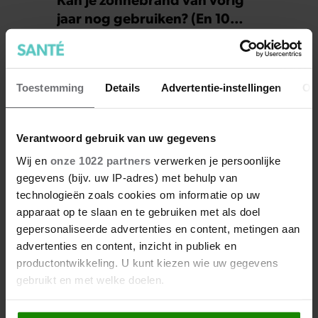
jaar nog gebruiken? (En 10
andere vragen over insmeren)
Toestemming
Details
Advertentie-instellingen
Ov
Verantwoord gebruik van uw gegevens
Wij en
onze 1022 partners
verwerken je persoonlijke
gegevens (bijv. uw IP-adres) met behulp van
technologieën zoals cookies om informatie op uw
apparaat op te slaan en te gebruiken met als doel
Kom je aan rond je buik in de
gepersonaliseerde advertenties en content, metingen aan
overgang? Dit is waarom
advertenties en content, inzicht in publiek en
productontwikkeling. U kunt kiezen wie uw gegevens
gebruikt en met welke doelen.
Als u het toestaat, willen we ook graag: