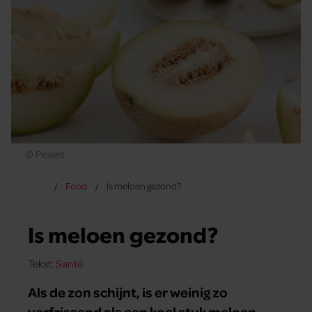
© Pexels
Food
Is meloen gezond?
Is meloen gezond?
Tekst:
Santé
Als de zon schijnt, is er weinig zo
verfrissend als een koel stuk meloen.