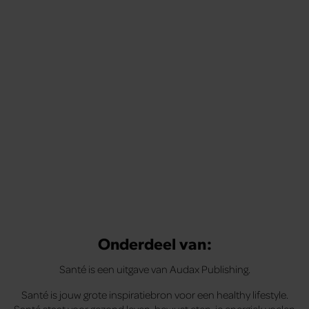
Tips om je lekker in je vel te voelen
Met de Santé nieuwsbrief ontvang je elke week
tips om je energiek, ontspannen en in balans
te voelen.
Onderdeel van:
Santé is een uitgave van Audax Publishing.
Santé is jouw grote inspiratiebron voor een healthy lifestyle.
Santé staat voor gezond leven, bewust eten, je energiek voelen