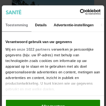
Toestemming
Details
Advertentie-instellingen
Ov
Verantwoord gebruik van uw gegevens
Wij en
onze 1022 partners
verwerken je persoonlijke
gegevens (bijv. uw IP-adres) met behulp van
technologieën zoals cookies om informatie op uw
apparaat op te slaan en te gebruiken met als doel
gepersonaliseerde advertenties en content, metingen aan
advertenties en content, inzicht in publiek en
productontwikkeling. U kunt kiezen wie uw gegevens
gebruikt en met welke doelen.
Als u het toestaat, willen we ook graag: