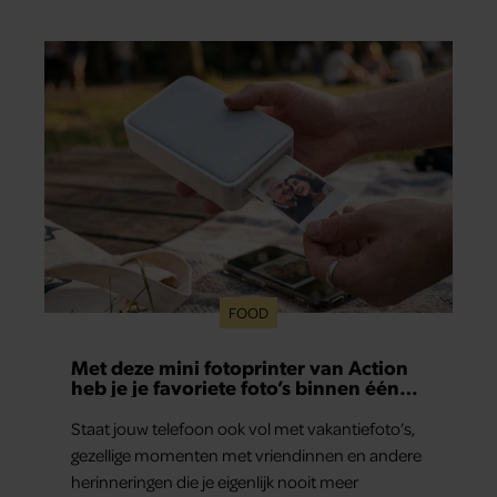
gezamenlijke verleden. Vooral de woning aan de
Lange Leidsedwarsstraat roept een stortvloed
aan herinneringen op. Daar begon hun leven
samen en werd dochter Lola geboren.
FOOD
Met deze mini fotoprinter van Action
heb je je favoriete foto’s binnen één
minuut in handen
Staat jouw telefoon ook vol met vakantiefoto’s,
gezellige momenten met vriendinnen en andere
herinneringen die je eigenlijk nooit meer