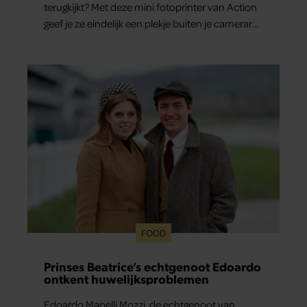
terugkijkt? Met deze mini fotoprinter van Action
geef je ze eindelijk een plekje buiten je camerarol.
En het leuke: binnen één minuut heb je jouw
foto al in handen.
FOOD
Prinses Beatrice’s echtgenoot Edoardo
ontkent huwelijksproblemen
Edoardo Mapelli Mozzi, de echtgenoot van