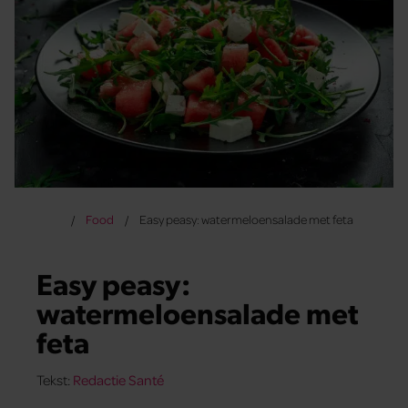
Food
Easy peasy: watermeloensalade met feta
Easy peasy:
watermeloensalade met
feta
Tekst:
Redactie Santé