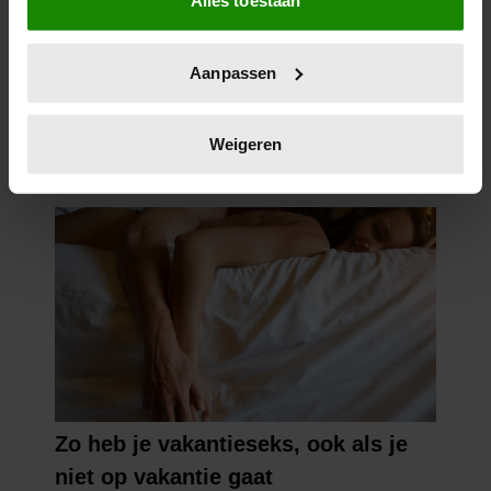
Alles toestaan
Informatie verzamelen over uw geografische
locatie, die tot een paar meter nauwkeurig kan zijn
Uw apparaat identificeren door het actief te
Aanpassen
scannen op specifieke eigenschappen (fingerprinting)
Lees meer over hoe uw persoonlijke gegevens worden
verwerkt en stel uw voorkeuren in het
detailgedeelte
in.
Weigeren
U kunt uw toestemming op elk moment wijzigen of
intrekken in de Cookieverklaring.
We gebruiken cookies om content en advertenties te
personaliseren, om functies voor social media te bieden
en om ons websiteverkeer te analyseren. Ook delen we
informatie over uw gebruik van onze site met onze
partners voor social media, adverteren en analyse. Deze
partners kunnen deze gegevens combineren met andere
informatie die u aan ze heeft verstrekt of die ze hebben
verzameld op basis van uw gebruik van hun services. U
gaat akkoord met onze cookies als u onze website blijft
gebruiken.