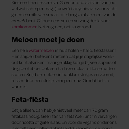
Kies eerst een lekkere sla. Ga voor rucola als het van jou
wel wat scherper mag, (rauwe) babyspinazie voor zacht
groen en mild van smaak of ijsbergsla als je meer van de
crunch
bent. Of doe eens gek en vervang de sla voor
komkommer
. Net zo groen, net zo gezond.
Meloen moet je doen
Een hele
watermeloen
in huis halen – hallo, fietstassen!
– én snijden betekent meteen dat je je dagelijkse work-
out kunt afvinken, maar gelukkig kun je bij veel supers of
de groenteboer ook een half exemplaar of losse parten
scoren. Snijd de meloen in hapklare stukjes en vooruit,
tussendoor een blokje snoepen mag. Omdat het zo
warm is.
Feta-fiësta
Eet je alleen, dan heb je niet veel meer dan 70 gram
fetakaas nodig. Geen fan van feta? Je kunt ‘m vervangen
door ricotta of geitenkaas. En voor de vegans onder ons
is er zelfs een volledig plantaardig ‘kaasje’ op de markt.