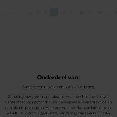
…
4
5
6
7
8
9
10
11
12
13
14
…
 pagina
agina
Pagina
Pagina
Pagina
Pagina
Pagina
Pagina
Pagina
Pagina
Pagina
Pagina
Pagina
Onderdeel van:
Santé is een uitgave van Audax Publishing.
Santé is jouw grote inspiratiebron voor een healthy lifestyle.
Santé staat voor gezond leven, bewust eten, je energiek voelen
en lekker in je vel zitten. Maar ook voor een leuk en lekker leven,
waarbij je volop mag genieten. Santé magazine verschijnt 10x