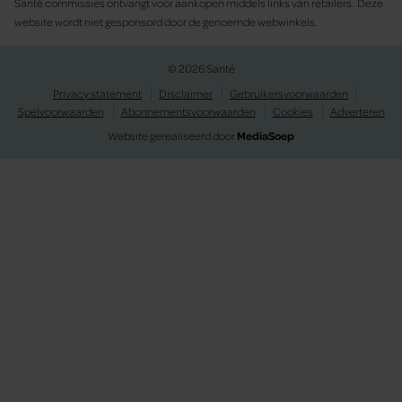
Santé commissies ontvangt voor aankopen middels links van retailers. Deze
website wordt niet gesponsord door de genoemde webwinkels.
© 2026 Santé
Privacy statement
Disclaimer
Gebruikersvoorwaarden
Spelvoorwaarden
Abonnementsvoorwaarden
Cookies
Adverteren
Website gerealiseerd door
MediaSoep