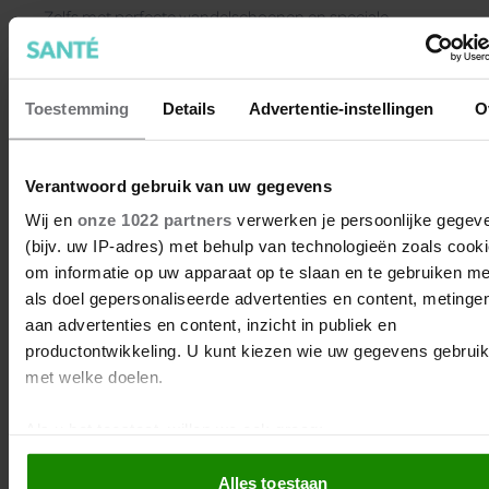
Zelfs met perfecte wandelschoenen en speciale
sokken, kun je nog blaren krijgen. Maar met deze
simpele oplossing loop je voortaan zonder blaren.
Toestemming
Details
Advertentie-instellingen
O
Verantwoord gebruik van uw gegevens
Wij en
onze 1022 partners
verwerken je persoonlijke gegev
(bijv. uw IP-adres) met behulp van technologieën zoals cook
om informatie op uw apparaat op te slaan en te gebruiken me
als doel gepersonaliseerde advertenties en content, metinge
aan advertenties en content, inzicht in publiek en
productontwikkeling. U kunt kiezen wie uw gegevens gebruik
met welke doelen.
Als u het toestaat, willen we ook graag:
Informatie verzamelen over uw geografische locatie, 
Alles toestaan
tot een paar meter nauwkeurig kan zijn