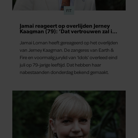
partners kunnen deze gegevens combineren met andere
FIT
informatie die u aan ze heeft verstrekt of die ze hebben
verzameld op basis van uw gebruik van hun services. U
Jamai reageert op overlijden Jerney
gaat akkoord met onze cookies als u onze website blijft
Kaagman (79): ‘Dat vertrouwen zal ik
nooit vergeten’
gebruiken.
Jamai Loman heeft gereageerd op het overlijden
van Jerney Kaagman. De zangeres van Earth &
Fire en voormalig jurylid van ‘Idols’ overleed eind
juli op 79-jarige leeftijd. Dat hebben haar
nabestaanden donderdag bekend gemaakt.