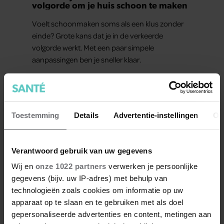
volgorde om je huis schoon te maken
Voelt schoonmaken soms als een klus zonder
einde? Grote kans dat je in de verkeerde
volgorde werkt. Met een paar simpele
aanpassingen ben je sneller klaar.
Toestemming
Details
Advertentie-instellingen
Ov
Verantwoord gebruik van uw gegevens
Wij en
onze 1022 partners
verwerken je persoonlijke
gegevens (bijv. uw IP-adres) met behulp van
technologieën zoals cookies om informatie op uw
apparaat op te slaan en te gebruiken met als doel
FIT
gepersonaliseerde advertenties en content, metingen aan