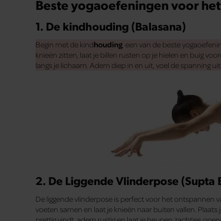
Beste yogaoefeningen voor het
1. De kindhouding (Balasana)
Begin met de kind
houding
, een van de beste yogaoefenin
knieën zitten, laat je billen rusten op je hielen en buig v
langs je lichaam. Adem diep in en uit, voel de spanning uit 
2. De Liggende Vlinderpose (Supta
De liggende vlinderpose is perfect voor het ontspannen 
voeten samen en laat je knieën naar buiten vallen. Plaats j
prettig vindt, adem rustig en laat je heupen zachtjes open