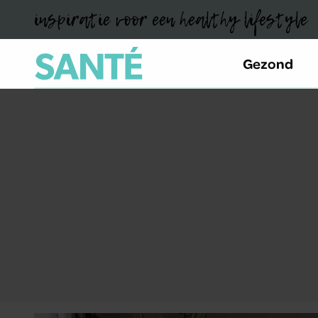
inspiratie voor een healthy lifestyle
Gezond