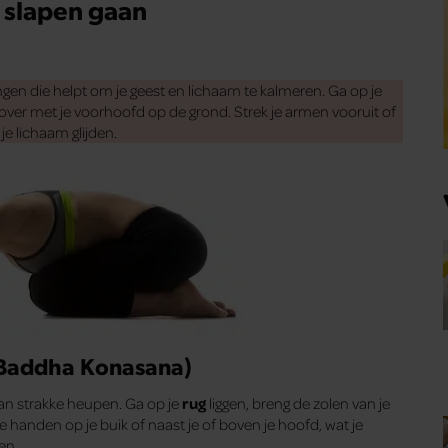
 slapen gaan
gen die helpt om je geest en lichaam te kalmeren. Ga op je
oorover met je voorhoofd op de grond. Strek je armen vooruit of
je lichaam glijden.
 Baddha Konasana)
van strakke heupen. Ga op je
rug
liggen, breng de zolen van je
e handen op je buik of naast je of boven je hoofd, wat je
en.