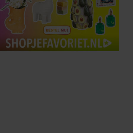
Tips om je lekker in je vel
te voelen
Met de Santé nieuwsbrief ontvang je elke
week tips om je energiek, ontspannen en in
balans te voelen.