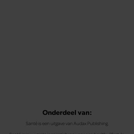
Tips om je lekker in je vel te voelen
Met de Santé nieuwsbrief ontvang je elke week
tips om je energiek, ontspannen en in balans
te voelen.
Onderdeel van:
Santé is een uitgave van Audax Publishing.