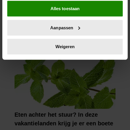
Als u het toestaat, willen we ook graag:
Alles toestaan
Informatie verzamelen over uw geografische
locatie, die tot een paar meter nauwkeurig kan zijn
Uw apparaat identificeren door het actief te
Aanpassen
scannen op specifieke eigenschappen (fingerprinting)
Lees meer over hoe uw persoonlijke gegevens worden
verwerkt en stel uw voorkeuren in het
detailgedeelte
in.
Weigeren
U kunt uw toestemming op elk moment wijzigen of
intrekken in de Cookieverklaring.
We gebruiken cookies om content en advertenties te
personaliseren, om functies voor social media te bieden
en om ons websiteverkeer te analyseren. Ook delen we
informatie over uw gebruik van onze site met onze
partners voor social media, adverteren en analyse. Deze
partners kunnen deze gegevens combineren met andere
informatie die u aan ze heeft verstrekt of die ze hebben
verzameld op basis van uw gebruik van hun services. U
gaat akkoord met onze cookies als u onze website blijft