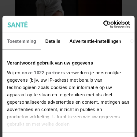
Toestemming
Details
Advertentie-instellingen
Ov
Verantwoord gebruik van uw gegevens
Wij en
onze 1022 partners
verwerken je persoonlijke
gegevens (bijv. uw IP-adres) met behulp van
technologieën zoals cookies om informatie op uw
apparaat op te slaan en te gebruiken met als doel
gepersonaliseerde advertenties en content, metingen aan
advertenties en content, inzicht in publiek en
productontwikkeling. U kunt kiezen wie uw gegevens
gebruikt en met welke doelen.