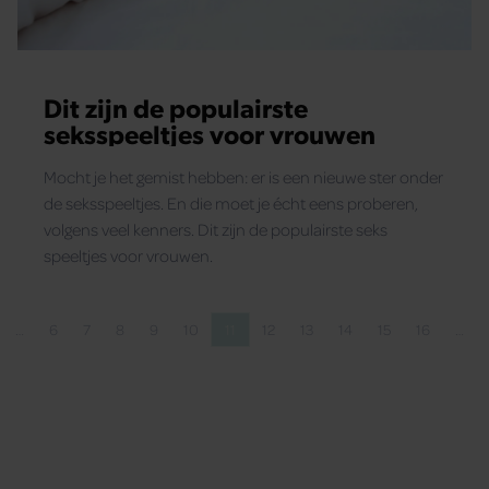
Dit zijn de populairste
seksspeeltjes voor vrouwen
Mocht je het gemist hebben: er is een nieuwe ster onder
de seksspeeltjes. En die moet je écht eens proberen,
volgens veel kenners. Dit zijn de populairste seks
speeltjes voor vrouwen.
…
6
7
8
9
10
11
12
13
14
15
16
…
pagina
gina
Pagina
Pagina
Pagina
Pagina
Pagina
Pagina
Pagina
Pagina
Pagina
Pagina
Pagina