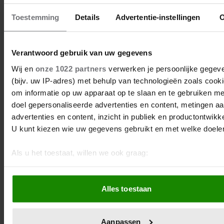
Toestemming
Details
Advertentie-instellingen
Verantwoord gebruik van uw gegevens
Wij en
onze 1022 partners
verwerken je persoonlijke gegev
(bijv. uw IP-adres) met behulp van technologieën zoals cook
om informatie op uw apparaat op te slaan en te gebruiken me
doel gepersonaliseerde advertenties en content, metingen a
advertenties en content, inzicht in publiek en productontwikke
U kunt kiezen wie uw gegevens gebruikt en met welke doele
4x erogene zones bij een vrouw
Als u het toestaat, willen we ook graag:
Je kent je eigen lichaam het beste. Maar hoe leuk is het
Informatie verzamelen over uw geografische locatie, 
als ook een ander de 'beste plekjes' weet te vinden. Lees
tot een paar meter nauwkeurig kan zijn
mee over de (soms verrassende!) erogene zones bij
Alles toestaan
Uw apparaat identificeren door het actief te scannen 
vrouwen.
specifieke eigenschappen (fingerprinting)
Lees meer over hoe uw persoonlijke gegevens worden verwe
Aanpassen