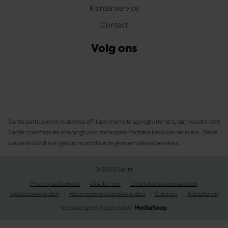
Klantenservice
Contact
Volg ons
Santé participeert in diverse affiliate marketing programma’s, dat houdt in dat
Santé commissies ontvangt voor aankopen middels links van retailers. Deze
website wordt niet gesponsord door de genoemde webwinkels.
© 2026 Santé
Privacy statement
Disclaimer
Gebruikersvoorwaarden
Spelvoorwaarden
Abonnementsvoorwaarden
Cookies
Adverteren
Website gerealiseerd door
MediaSoep