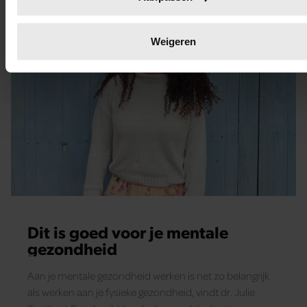
en stel uw voorkeuren in het
detailgedeelte
in. U kunt uw
toestemming op elk moment wijzigen of intrekken in de
Cookieverklaring.
Weigeren
We gebruiken cookies om content en advertenties te
personaliseren, om functies voor social media te bieden en 
ons websiteverkeer te analyseren. Ook delen we informatie 
uw gebruik van onze site met onze partners voor social medi
adverteren en analyse. Deze partners kunnen deze gegeven
combineren met andere informatie die u aan ze heeft verstrek
die ze hebben verzameld op basis van uw gebruik van hun
services. U gaat akkoord met onze cookies als u onze websi
blijft gebruiken.
Dit is goed voor je mentale
gezondheid
Aan je mentale gezondheid werken is net zo belangrijk
als werken aan je fysieke gezondheid, vindt dr. Julie