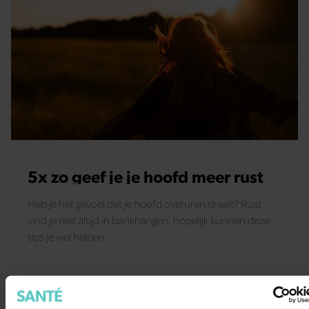
5x zo geef je je hoofd meer rust
Heb je het gevoel dat je hoofd overuren draait? Rust
vind je niet altijd in bankhangen, hopelijk kunnen deze
tips je wel helpen.