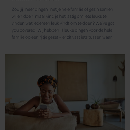
Zou jij meer dingen met je hele familie of gezin samen
willen doen, maar vind je het lastig om iets leuks te
vinden wat iedereen leuk vindt om te doen? We’ve got
you covered! Wij hebben 11 leuke dingen voor de hele
familie op een rijtje gezet – er zit vast iets tussen waar
iedereen blij van wordt… Veel plezier!