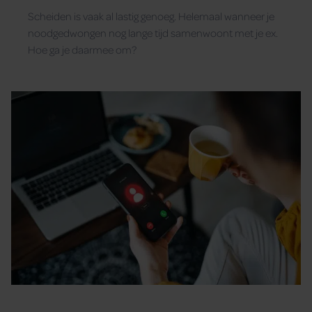
Scheiden is vaak al lastig genoeg. Helemaal wanneer je
noodgedwongen nog lange tijd samenwoont met je ex.
Hoe ga je daarmee om?