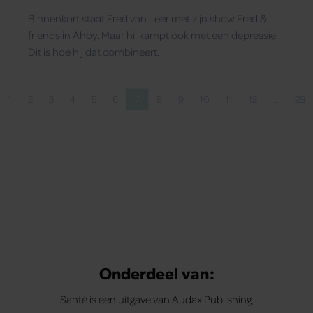
Binnenkort staat Fred van Leer met zijn show Fred &
friends in Ahoy. Maar hij kampt ook met een depressie.
Dit is hoe hij dat combineert.
1
2
3
4
5
6
7
8
9
10
11
12
…
28
rige pagina
Pagina
Pagina
Pagina
Pagina
Pagina
Pagina
Pagina
Pagina
Pagina
Pagina
Pagina
Pagina
Pag
Onderdeel van:
Santé is een uitgave van Audax Publishing.