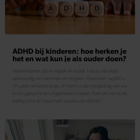
ADHD bij kinderen: hoe herken je
het en wat kun je als ouder doen?
Veel kinderen zijn energiek en actief. Het is niet altijd
eenvoudig om hiermee om te gaan. Misschien twijfelt u
of u iets verkeerd doet, of merkt u dat het gedrag van uw
kind u gespannen of geïrriteerd maakt. Past dit wel bij de
leeftijd of is er misschien sprake van ADHD?