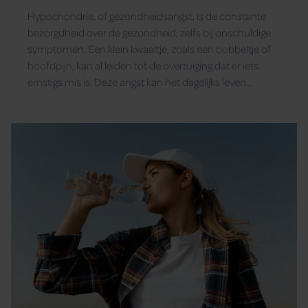
om?
Hypochondrie, of gezondheidsangst, is de constante
bezorgdheid over de gezondheid, zelfs bij onschuldige
symptomen. Een klein kwaaltje, zoals een bobbeltje of
hoofdpijn, kan al leiden tot de overtuiging dat er iets
ernstigs mis is. Deze angst kan het dagelijks leven
verstoren. Santé dook dieper in dit onderwerp om te
begrijpen hoe deze angst zich ontwikkelt en hoe
buitenstaanders reageren.