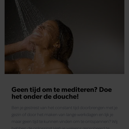
Geen tijd om te mediteren? Doe
het onder de douche!
Ben je gestrest van het constant tijd doorbrengen met je
gezin of door het maken van lange werkdagen en lijk je
maar geen tijd te kunnen vinden om te ontspannen? Wij
hebben de oplossing! Heb je weleens geprobeerd te