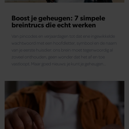
Boost je geheugen: 7 simpele
breintrucs die echt werken
Van pincodes en verjaardagen tot dat ene ingewikkelde
wachtwoord met een hoofdletter, symbool en de naam
van je eerste huisdier: ons brein moet tegenwoordig al
zoveel onthouden, geen wonder dat het af en toe
vastloopt. Maar goed nieuws: je kunt je geheugen
trainen met een paar oersimpele trucs.