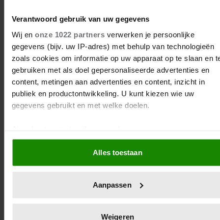
Verantwoord gebruik van uw gegevens
Wij en
onze 1022 partners
verwerken je persoonlijke
6 seksstandjes die je gedaan
gegevens (bijv. uw IP-adres) met behulp van technologieën
moet hebben
zoals cookies om informatie op uw apparaat op te slaan en t
gebruiken met als doel gepersonaliseerde advertenties en
Zin in inspiratie voor tussen de lakens? Deze
content, metingen aan advertenties en content, inzicht in
seksstandjes zou je een keer kunnen proberen. En
publiek en productontwikkeling. U kunt kiezen wie uw
seksuoloog Jolien Spoelstra geeft nog een tip.
gegevens gebruikt en met welke doelen.
Als u het toestaat, willen we ook graag:
Informatie verzamelen over uw geografische locatie,
Alles toestaan
die tot een paar meter nauwkeurig kan zijn
Uw apparaat identificeren door het actief te scannen
op specifieke eigenschappen (fingerprinting)
Aanpassen
Lees meer over hoe uw persoonlijke gegevens worden
verwerkt en stel uw voorkeuren in het
detailgedeelte
in. U
kunt uw toestemming op elk moment wijzigen of intrekken in
Weigeren