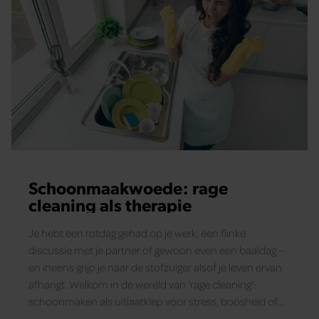
Schoonmaakwoede: rage
cleaning als therapie
Je hebt een rotdag gehad op je werk, een flinke
discussie met je partner of gewoon even een baaldag –
en ineens grijp je naar de stofzuiger alsof je leven ervan
afhangt. Welkom in de wereld van 'rage cleaning':
schoonmaken als uitlaatklep voor stress, boosheid of
frustratie. Het lijkt wel alsof je niet alleen je huis, maar