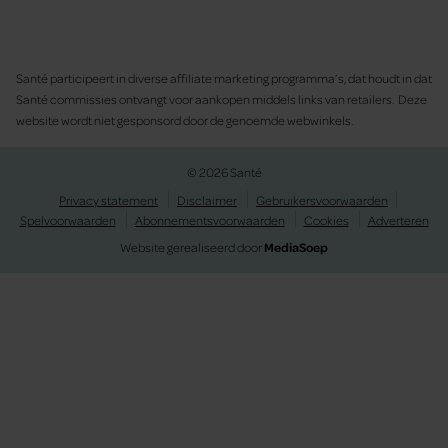
Santé participeert in diverse affiliate marketing programma’s, dat houdt in dat
Santé commissies ontvangt voor aankopen middels links van retailers. Deze
website wordt niet gesponsord door de genoemde webwinkels.
© 2026 Santé
Privacy statement
Disclaimer
Gebruikersvoorwaarden
Spelvoorwaarden
Abonnementsvoorwaarden
Cookies
Adverteren
Website gerealiseerd door
MediaSoep