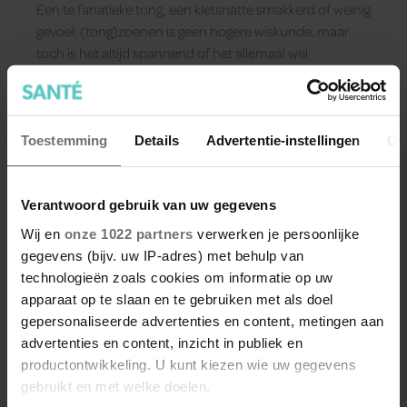
Een te fanatieke tong, een kletsnatte smakkerd of weinig
gevoel: (tong)zoenen is geen hogere wiskunde, maar
toch is het altijd spannend of het allemaal wel
soepeltjes loopt.
Toestemming
Details
Advertentie-instellingen
Ov
Verantwoord gebruik van uw gegevens
Wij en
onze 1022 partners
verwerken je persoonlijke
gegevens (bijv. uw IP-adres) met behulp van
technologieën zoals cookies om informatie op uw
apparaat op te slaan en te gebruiken met als doel
gepersonaliseerde advertenties en content, metingen aan
advertenties en content, inzicht in publiek en
productontwikkeling. U kunt kiezen wie uw gegevens
gebruikt en met welke doelen.