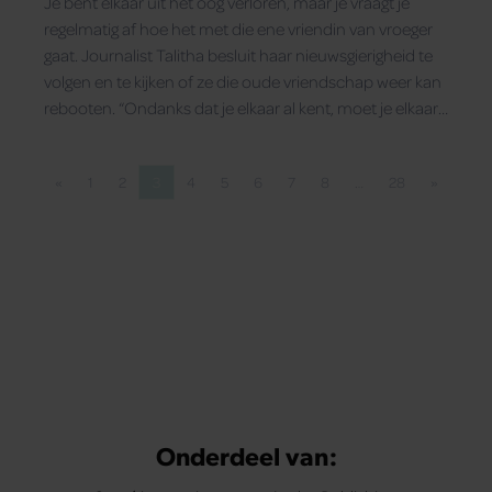
Je bent elkaar uit het oog verloren, maar je vraagt je
regelmatig af hoe het met die ene vriendin van vroeger
gaat. Journalist Talitha besluit haar nieuwsgierigheid te
volgen en te kijken of ze die oude vriendschap weer kan
rebooten. “Ondanks dat je elkaar al kent, moet je elkaar
opnieuw leren kennen.”
«
1
2
3
4
5
6
7
8
…
28
»
Vorige pagina
Pagina
Pagina
Pagina
Pagina
Pagina
Pagina
Pagina
Pagina
Pagina
Volgende
Onderdeel van: