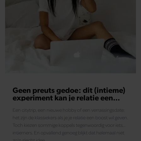
Geen preuts gedoe: dit (intieme)
experiment kan je relatie een
boost geven
Een citytrip, een nieuwe hobby of een verrassingsdate:
het zijn de klassiekers als je je relatie een boost wil geven.
Toch kiezen sommige koppels tegenwoordig voor iets…
intiemers. En opvallend genoeg blijkt dat helemaal niet
zo'n slecht idee.