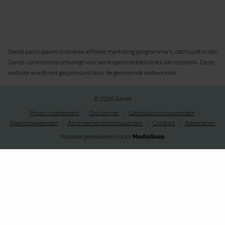
Santé participeert in diverse affiliate marketing programma’s, dat houdt in dat
Santé commissies ontvangt voor aankopen middels links van retailers. Deze
website wordt niet gesponsord door de genoemde webwinkels.
© 2026 Santé
Privacy statement
Disclaimer
Gebruikersvoorwaarden
Spelvoorwaarden
Abonnementsvoorwaarden
Cookies
Adverteren
Website gerealiseerd door
MediaSoep