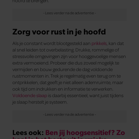
hoofd te brengen.
Zorg voor rust in je hoofd
Als je constant wordt blootgesteld aan
prikkels
, kan dat
al snel leiden tot overbelasting. Drukke, rommelige of
stressvolle omgevingen zijn voor hooggevoelige mensen
extra vermoeiend. Probeer die dus zoveel mogelijk te
vermijden en bouw gedurende de dag voldoende
rustmomenten in. Trek je regelmatig even terug om te
ontprikkelen, dat geeft je niet alleen ademruimte, maar
ook tijd om indrukken en informatie te verwerken.
Voldoende slaap
is daarbij essentieel, want juist tijdens
je slaap herstelt je systeem.
Lees ook:
Ben jij hoogsensitief? Zo