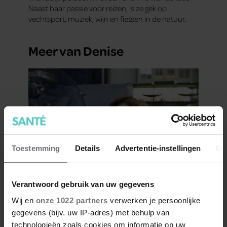
Naast haar passie voor reizen, is ze gek op
vechtsport, muziek, wijn en fietsen in de natuur.
Meer van Denise
Toestemming
Details
Advertentie-instellingen
Ov
Airco aan of uit in de nacht?
Verantwoord gebruik van uw gegevens
Tips tegen warme nachten
Wij en
onze 1022 partners
verwerken je persoonlijke
gegevens (bijv. uw IP-adres) met behulp van
technologieën zoals cookies om informatie op uw