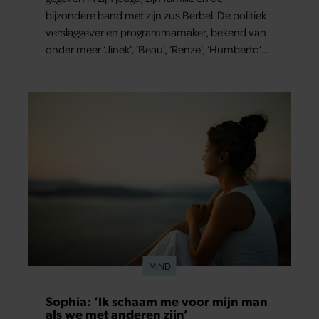
bijzondere band met zijn zus Berbel. De politiek
verslaggever en programmamaker, bekend van
onder meer ‘Jinek’, ‘Beau’, ‘Renze’, ‘Humberto’
en ‘RTL Tonight’, vertelt dat juist zijn opvoeding
de basis vormde voor zijn carrière. Nog altijd kan
hij voor advies bij zijn zus terecht.
MIND
Sophia: ‘Ik schaam me voor mijn man
als we met anderen zijn’