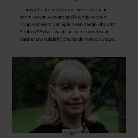
“Thuis is hij de leukste man die ik ken, maar
zodra we een verjaardag of etentje hebben,
hoop ik stiekem dat hij zich een beetje inhoudt.”
Sophia (38) is al twaalf jaar samen met haar
partner en thuis is hij precies de man op wie ze
verliefd werd: lief, zorgzaam en grappig. Toch
merkt ze dat ze zich steeds vaker schaamt zodra
ze samen onder de mensen zijn.
MIND