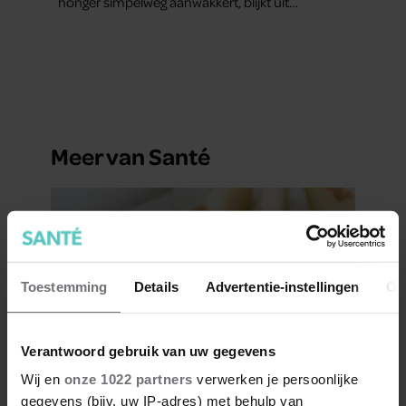
honger simpelweg aanwakkert, blijkt uit
onderzoek een stuk te kort door de bocht. Er
gebeurt iets veel interessanters.
Meer van Santé
Toestemming
Details
Advertentie-instellingen
Ov
Verantwoord gebruik van uw gegevens
Wij en
onze 1022 partners
verwerken je persoonlijke
Is meloen gezond?
gegevens (bijv. uw IP-adres) met behulp van