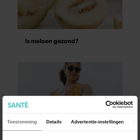
Is meloen gezond?
Toestemming
Details
Advertentie-instellingen
Ov
Kan je zonnebrand van vorig