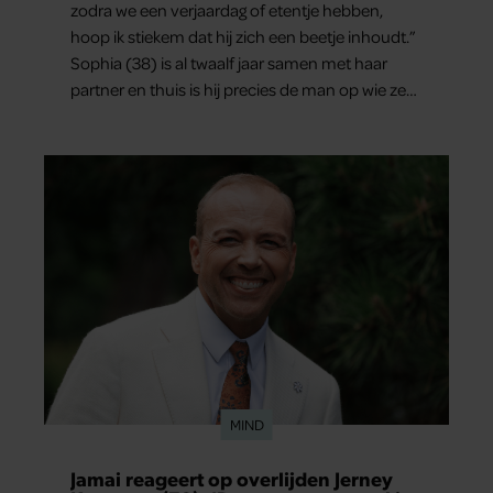
zodra we een verjaardag of etentje hebben,
hoop ik stiekem dat hij zich een beetje inhoudt.”
Sophia (38) is al twaalf jaar samen met haar
partner en thuis is hij precies de man op wie ze
verliefd werd: lief, zorgzaam en grappig. Toch
merkt ze dat ze zich steeds vaker schaamt zodra
ze samen onder de mensen zijn.
MIND
Jamai reageert op overlijden Jerney