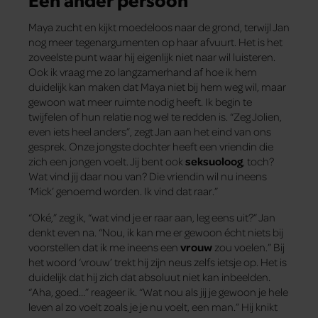
Maya zucht en kijkt moedeloos naar de grond, terwijl Jan
nog meer tegenargumenten op haar afvuurt. Het is het
zoveelste punt waar hij eigenlijk niet naar wil luisteren.
Ook ik vraag me zo langzamerhand af hoe ik hem
duidelijk kan maken dat Maya niet bij hem weg wil, maar
gewoon wat meer ruimte nodig heeft. Ik begin te
twijfelen of hun relatie nog wel te redden is. “Zeg Jolien,
even iets heel anders”, zegt Jan aan het eind van ons
gesprek. Onze jongste dochter heeft een vriendin die
zich een jongen voelt. Jij bent ook
seksuoloog
, toch?
Wat vind jij daar nou van? Die vriendin wil nu ineens
‘Mick’ genoemd worden. Ik vind dat raar.”
“Oké,” zeg ik, “wat vind je er raar aan, leg eens uit?” Jan
denkt even na. “Nou, ik kan me er gewoon écht niets bij
voorstellen dat ik me ineens een
vrouw
zou voelen.” Bij
het woord ‘vrouw’ trekt hij zijn neus zelfs ietsje op. Het is
duidelijk dat hij zich dat absoluut niet kan inbeelden.
“Aha, goed…” reageer ik. “Wat nou als jij je gewoon je hele
leven al zo voelt zoals je je nu voelt, een man.” Hij knikt