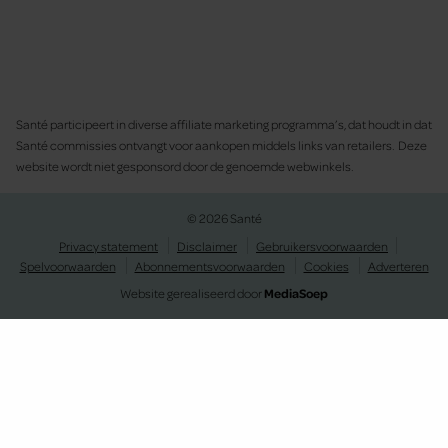
Santé participeert in diverse affiliate marketing programma’s, dat houdt in dat
Santé commissies ontvangt voor aankopen middels links van retailers. Deze
website wordt niet gesponsord door de genoemde webwinkels.
© 2026 Santé
Privacy statement
Disclaimer
Gebruikersvoorwaarden
Spelvoorwaarden
Abonnementsvoorwaarden
Cookies
Adverteren
Website gerealiseerd door
MediaSoep