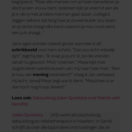
begrijpend. “Maar alle mensen om je heen benaderen je
alsof je een vrouw bent. Iedereen kijkt je vreemd aan als
je in de rij met andere mannen gaat staan, collega’s
zeggen telkens dat lang haar je zoveel leuker zou staan
en je tante vraagt elke kerst waarom je nou nooit eens
een jurk draagt…”
Jans ogen worden steeds groter wanneer ik dit
schrikbeeld
voor hem schets. “Dat zou echt vréselijk
zijn!” zegt hij dan. “Ik snap je punt. Ik zal die vriendin
vanaf nu gewoon ‘Mick’ noemen.” Maya kijkt met
opgetrokken wenkbrauwen van mij naar haar man. “Ben
je nou van
mening
veranderd?” vraag ik Jan verbaasd.
Hij lacht, terwijl Maya zegt wat ik denk: “Misschien is er
dan toch nog hoop, lieverd.”
Lees ook:
Seksuoloog Jolien Spoelstra over friends with
benefits
Jolien Spoelstra
(43) werkt als psycholoog,
seksuoloog en relatietherapeut in Haarlem. In Santé
schrijft ze over alle bijzondere ontmoetingen die ze