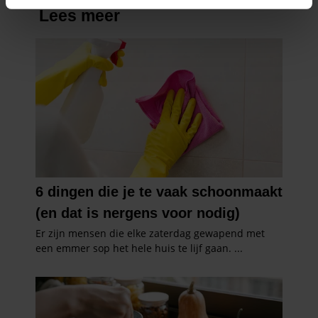
intrekken in de Cookieverklaring.
We gebruiken cookies om content en advertenties te
personaliseren, om functies voor social media te bieden
en om ons websiteverkeer te analyseren. Ook delen we
informatie over uw gebruik van onze site met onze
partners voor social media, adverteren en analyse. Deze
partners kunnen deze gegevens combineren met andere
informatie die u aan ze heeft verstrekt of die ze hebben
verzameld op basis van uw gebruik van hun services. U
gaat akkoord met onze cookies als u onze website blijft
gebruiken.