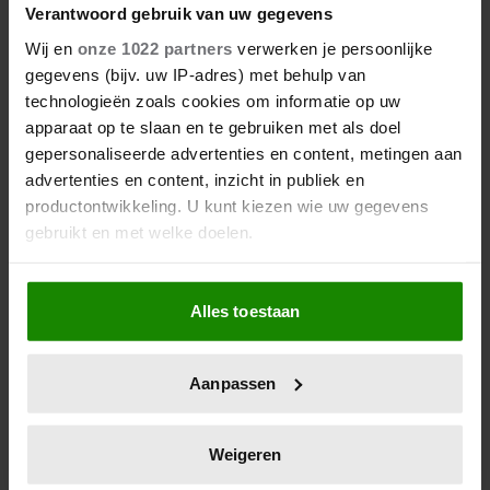
jaar nog gebruiken? (En 10
Verantwoord gebruik van uw gegevens
andere vragen over insmeren)
Wij en
onze 1022 partners
verwerken je persoonlijke
gegevens (bijv. uw IP-adres) met behulp van
technologieën zoals cookies om informatie op uw
apparaat op te slaan en te gebruiken met als doel
gepersonaliseerde advertenties en content, metingen aan
advertenties en content, inzicht in publiek en
productontwikkeling. U kunt kiezen wie uw gegevens
gebruikt en met welke doelen.
Als u het toestaat, willen we ook graag:
Alles toestaan
Informatie verzamelen over uw geografische
Kom je aan rond je buik in de
locatie, die tot een paar meter nauwkeurig kan zijn
overgang? Dit is waarom
Uw apparaat identificeren door het actief te
Aanpassen
scannen op specifieke eigenschappen (fingerprinting)
Lees meer over hoe uw persoonlijke gegevens worden
verwerkt en stel uw voorkeuren in het
detailgedeelte
in.
Weigeren
U kunt uw toestemming op elk moment wijzigen of