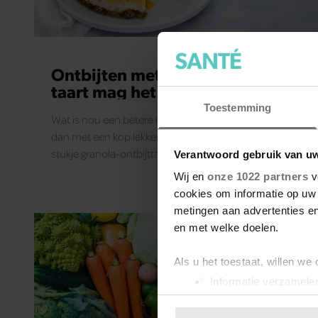
Ontbijten met taart? Met déze
taart mag het!
Toestemming
Wat is nou een betere manier om de dag te beginnen
dan met een kop lekkere plantaardige flat white en een
stukje granola-ontbijttaart met tropisch fruit?
Verantwoord gebruik van u
Wij en
onze 1022 partners
v
cookies om informatie op uw 
metingen aan advertenties en
en met welke doelen.
Als u het toestaat, willen we
Informatie verzamelen
Uw apparaat identific