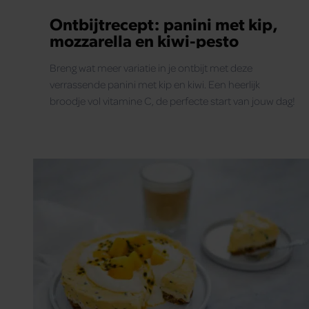
Ontbijtrecept: panini met kip,
mozzarella en kiwi-pesto
Breng wat meer variatie in je ontbijt met deze
verrassende panini met kip en kiwi. Een heerlijk
broodje vol vitamine C, de perfecte start van jouw dag!