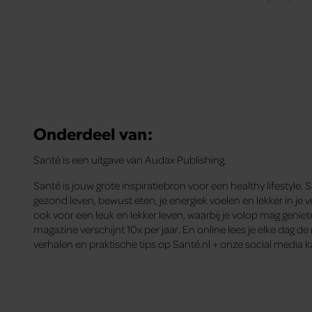
«
1
Vorige pag
Pagin
Onderdeel van:
Santé is een uitgave van Audax Publishing.
Santé is jouw grote inspiratiebron voor een healthy lifestyle. 
gezond leven, bewust eten, je energiek voelen en lekker in je ve
ook voor een leuk en lekker leven, waarbij je volop mag genie
magazine verschijnt 10x per jaar. En online lees je elke dag d
verhalen en praktische tips op Santé.nl + onze social media k