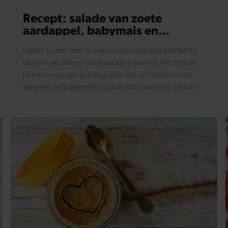
Recept: salade van zoete
aardappel, babymais en
avocado
Lekker buiten eten is wat we natuurlijk het allerliefste
doen in de zomer. Deze salade is perfect om mee te
nemen naar een gezellige picknick of heerlijk om te
serveren als bijgerecht bij jouw BBQ avond in de tuin.