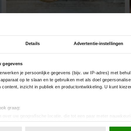
3 tips bij het kiezen van echte
gezonde pindakaas
Details
Advertentie-instellingen
Pindakaas valt onder de noemer ‘gezond broodbeleg’
en staat dan ook in de schijf van vijf van het
Voedingscentrum. Maar hoe kies je nu een echte
w gegevens
gezonde pindakaas uit?
erwerken je persoonlijke gegevens (bijv. uw IP-adres) met behul
apparaat op te slaan en te gebruiken met als doel gepersonalise
 content, inzicht in publiek en productontwikkeling. U kunt kiez
 ook graag:
 over uw geografische locatie, die tot een paar meter nauwkeuri
eren door het actief te scannen op specifieke eigenschappen (fing