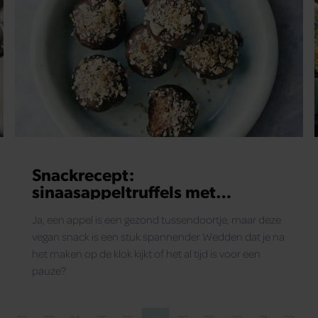
Snackrecept:
sinaasappeltruffels met
chiazaad, dadels en amandelen
Ja, een appel is een gezond tussendoortje, maar deze
vegan snack is een stuk spannender Wedden dat je na
het maken op de klok kijkt of het al tijd is voor een
pauze?