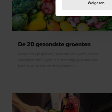
Lees meer over hoe uw perso
Weigeren
toestemming op elk moment wi
We gebruiken cookies om cont
websiteverkeer te analyseren
media, adverteren en analys
verstrekt of die ze hebben v
De 20 gezondste groenten
onze website blijft gebruiken.
Groenten zijn gezond, maar als het je echt om de
voedingsstoffen gaat, zijn sommige groenten een
betere keuze dan andere groenten.