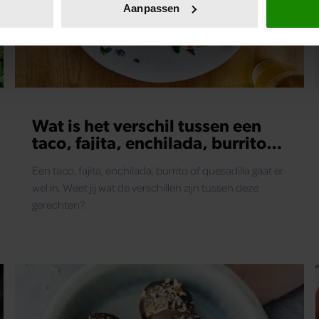
onlijke gegevens worden verwerkt en stel uw voorkeuren in he
Aanpassen
jzigen of intrekken in de Cookieverklaring.
ent en advertenties te personaliseren, om functies voor social
. Ook delen we informatie over uw gebruik van onze site met on
e. Deze partners kunnen deze gegevens combineren met andere i
erzameld op basis van uw gebruik van hun services. U gaat akk
Wat is het verschil tussen een
taco, fajita, enchilada, burrito
en quesadilla?
Een taco, fajita, enchilada, burrito of quesadilla gaat er
wel in. Weet jij wat de verschillen zijn tussen deze
gerechten?