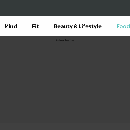
Mind
Fit
Beauty & Lifestyle
Food