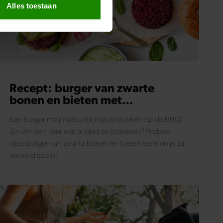
t
detailgedeelte
in. U kunt uw
Alles toestaan
 media te bieden en om ons
ze partners voor social
nformatie die u aan ze heeft
oord met onze cookies als u
Recept: burger van zwarte
bonen en bieten met
avocadomayo en rode ui
Een burger mag natuurlijk niet ontbreken op de BBQ!
Zin om een keer wat anders te proberen? Probeer
deze burger van zwarte bonen en bieten eens en je zal
versteld staan!