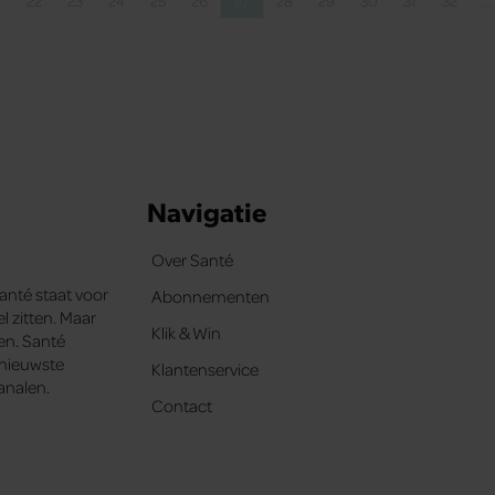
…
22
23
24
25
26
27
28
29
30
31
32
…
ina
a
Pagina
Pagina
Pagina
Pagina
Pagina
Pagina
Pagina
Pagina
Pagina
Pagina
Pagina
Navigatie
Over Santé
Santé staat voor
Abonnementen
l zitten. Maar
Klik & Win
ten. Santé
e nieuwste
Klantenservice
analen.
Contact