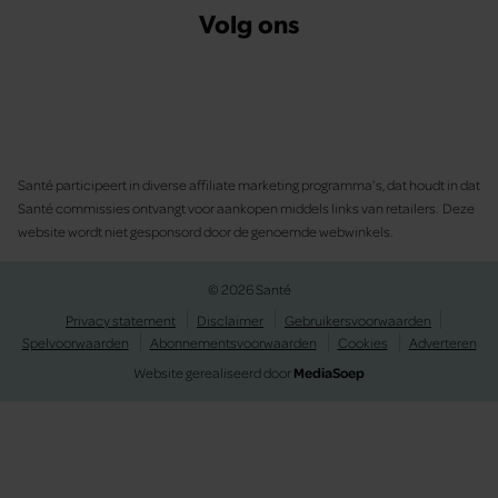
Volg ons
Santé participeert in diverse affiliate marketing programma’s, dat houdt in dat
Santé commissies ontvangt voor aankopen middels links van retailers. Deze
website wordt niet gesponsord door de genoemde webwinkels.
© 2026 Santé
Privacy statement
Disclaimer
Gebruikersvoorwaarden
Spelvoorwaarden
Abonnementsvoorwaarden
Cookies
Adverteren
Website gerealiseerd door
MediaSoep