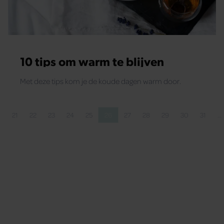
10 tips om warm te blijven
Met deze tips kom je de koude dagen warm door.
…
21
22
23
24
25
26
27
28
29
30
31
…
ina
a
Pagina
Pagina
Pagina
Pagina
Pagina
Pagina
Pagina
Pagina
Pagina
Pagina
Pagina