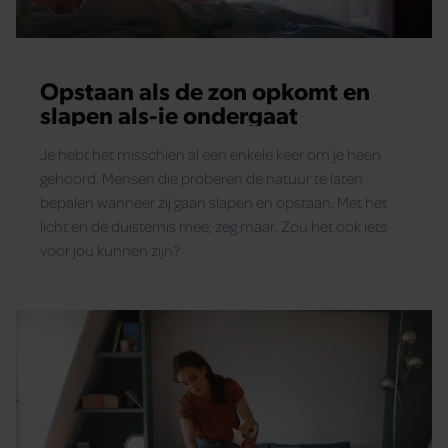
Opstaan als de zon opkomt en
slapen als-ie ondergaat
Je hebt het misschien al een enkele keer om je heen
gehoord. Mensen die proberen de natuur te laten
bepalen wanneer zij gaan slapen en opstaan. Met het
licht en de duisternis mee, zeg maar. Zou het ook iets
voor jou kunnen zijn?