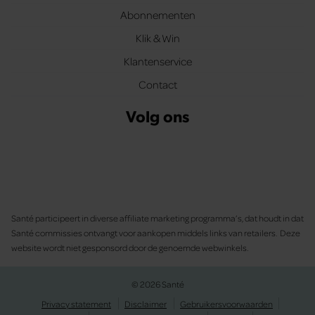
Abonnementen
Klik & Win
Klantenservice
Contact
Volg ons
Santé participeert in diverse affiliate marketing programma’s, dat houdt in dat
Santé commissies ontvangt voor aankopen middels links van retailers. Deze
website wordt niet gesponsord door de genoemde webwinkels.
© 2026 Santé
Privacy statement
Disclaimer
Gebruikersvoorwaarden