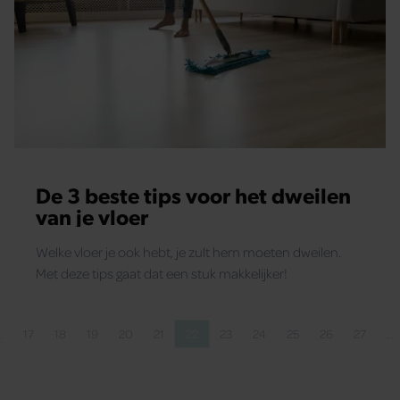
De 3 beste tips voor het dweilen
van je vloer
Welke vloer je ook hebt, je zult hem moeten dweilen.
Met deze tips gaat dat een stuk makkelijker!
…
17
18
19
20
21
22
23
24
25
26
27
…
ina
na
Pagina
Pagina
Pagina
Pagina
Pagina
Pagina
Pagina
Pagina
Pagina
Pagina
Pagina