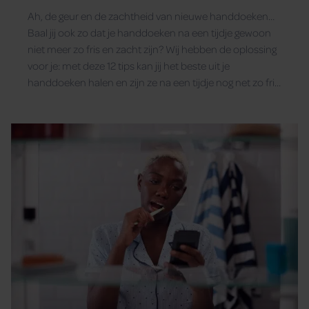
Ah, de geur en de zachtheid van nieuwe handdoeken…
Baal jij ook zo dat je handdoeken na een tijdje gewoon
niet meer zo fris en zacht zijn? Wij hebben de oplossing
voor je: met deze 12 tips kan jij het beste uit je
handdoeken halen en zijn ze na een tijdje nog net zo fris
en zacht als toen je ze net kocht.