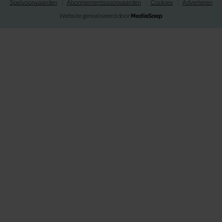
Spelvoorwaarden
Abonnementsvoorwaarden
Cookies
Adverteren
Website gerealiseerd door
MediaSoep