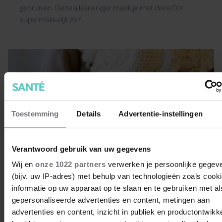
gebruiken. Deze allesreiniger maak je met deze DIY
supermakkelijk zelf.
Toestemming
Details
Advertentie-instellingen
Verantwoord gebruik van uw gegevens
Wij en
onze 1022 partners
verwerken je persoonlijke gegev
(bijv. uw IP-adres) met behulp van technologieën zoals cook
informatie op uw apparaat op te slaan en te gebruiken met al
gepersonaliseerde advertenties en content, metingen aan
4 comfy items die niet mogen
advertenties en content, inzicht in publiek en productontwikk