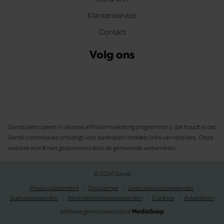
Klantenservice
Contact
Volg ons
Santé participeert in diverse affiliate marketing programma’s, dat houdt in dat
Santé commissies ontvangt voor aankopen middels links van retailers. Deze
website wordt niet gesponsord door de genoemde webwinkels.
© 2026 Santé
Privacy statement
Disclaimer
Gebruikersvoorwaarden
Spelvoorwaarden
Abonnementsvoorwaarden
Cookies
Adverteren
Website gerealiseerd door
MediaSoep