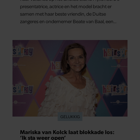
presentatrice, actrice en het model bracht er
samen met haar beste vriendin, de Duitse
zangeres en ondernemer Beate van Baal, een
week door. Op sociale media deelt Sylvie Meis
prachtige foto’s van de zonovergoten
bestemming én vertelt ze hoe bijzonder de reis
voor haar is geweest.
GELUKKIG
Mariska van Kolck laat blokkade los:
‘Ik sta weer open’