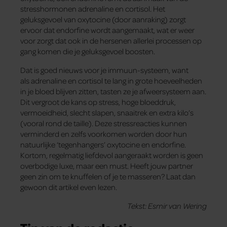
stresshormonen adrenaline en cortisol. Het
geluksgevoel van oxytocine (door aanraking) zorgt
ervoor dat endorfine wordt aangemaakt, wat er weer
voor zorgt dat ook in de hersenen allerlei processen op
gang komen die je geluksgevoel boosten.
Dat is goed nieuws voor je immuun-systeem, want
als adrenaline en cortisol te lang in grote hoeveelheden
in je bloed blijven zitten, tasten ze je afweersysteem aan.
Dit vergroot de kans op stress, hoge bloeddruk,
vermoeidheid, slecht slapen, snaaitrek en extra kilo’s
(vooral rond de taille). Deze stressreacties kunnen
verminderd en zelfs voorkomen worden door hun
natuurlijke ‘tegenhangers’ oxytocine en endorfine.
Kortom, regelmatig liefdevol aangeraakt worden is geen
overbodige luxe, maar een must. Heeft jouw partner
geen zin om te knuffelen of je te masseren? Laat dan
gewoon dit artikel even lezen.
Tekst: Esmir van Wering