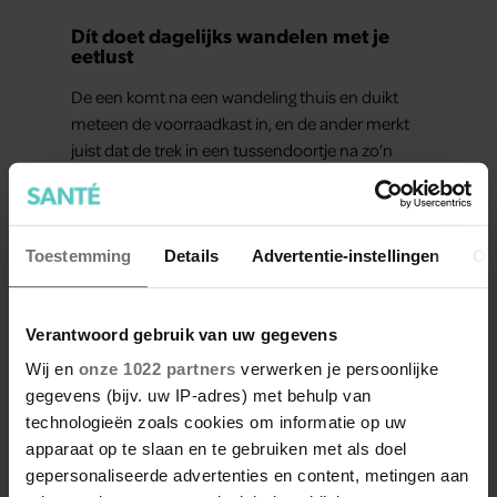
Dít doet dagelijks wandelen met je
eetlust
De een komt na een wandeling thuis en duikt
meteen de voorraadkast in, en de ander merkt
juist dat de trek in een tussendoortje na zo’n
zelfde wandeling verdwenen is. Dat wandelen je
honger simpelweg aanwakkert, blijkt uit
onderzoek een stuk te kort door de bocht. Er
gebeurt iets veel interessanters.
Toestemming
Details
Advertentie-instellingen
Ov
Verantwoord gebruik van uw gegevens
Wij en
onze 1022 partners
verwerken je persoonlijke
gegevens (bijv. uw IP-adres) met behulp van
technologieën zoals cookies om informatie op uw
apparaat op te slaan en te gebruiken met als doel
gepersonaliseerde advertenties en content, metingen aan