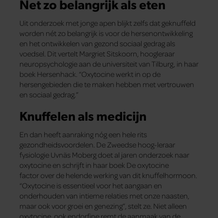
Net zo belangrijk als eten
Uit onderzoek met jonge apen blijkt zelfs dat geknuffeld
worden nét zo belangrijk is voor de hersenontwikkeling
en het ontwikkelen van gezond sociaal gedrag als
voedsel. Dit vertelt Margriet Sitskoorn, hoogleraar
neuropsychologie aan de universiteit van Tilburg, in haar
boek Hersenhack. “Oxytocine werkt in op de
hersengebieden die te maken hebben met vertrouwen
en sociaal gedrag.”
Knuffelen als medicijn
En dan heeft aanraking nóg een hele rits
gezondheidsvoordelen. De Zweedse hoog-leraar
fysiologie Uvnäs Moberg doet al jaren onderzoek naar
oxytocine en schrijft in haar boek De oxytocine
factor over de helende werking van dit knuffelhormoon.
“Oxytocine is essentieel voor het aangaan en
onderhouden van intieme relaties met onze naasten,
maar ook voor groei en genezing”, stelt ze. Niet alleen
oxytocine, ook endorfine remt de aanmaak van de