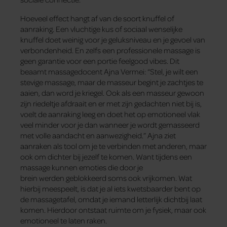
Hoeveel effect hangt af van de soort knuffel of
aanraking. Een vluchtige kus of sociaal wenselijke
knuffel doet weinig voor je geluksniveau en je gevoel van
verbondenheid. En zelfs een professionele massage is
geen garantie voor een portie feelgood vibes. Dit
beaamt massagedocent Ajna Vermei: “Stel, je wilt een
stevige massage, maar de masseur begint je zachtjes te
aaien, dan word je kriegel. Ook als een masseur gewoon
zijn riedeltje afdraait en er met zijn gedachten niet bij is,
voelt de aanraking leeg en doet het op emotioneel vlak
veel minder voor je dan wanneer je wordt gemasseerd
met volle aandacht en aanwezigheid.” Ajna ziet
aanraken als tool om je te verbinden met anderen, maar
ook om dichter bij jezelf te komen. Want tijdens een
massage kunnen emoties die door je
brein werden geblokkeerd soms ook vrijkomen. Wat
hierbij meespeelt, is dat je al iets kwetsbaarder bent op
de massagetafel, omdat je iemand letterlijk dichtbij laat
komen. Hierdoor ontstaat ruimte om je fysiek, maar ook
emotioneel te laten raken.