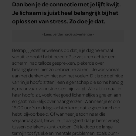
Dan ben je de connectie met je lijft kwijt.
Je lichaam is juist heel belangrijk bij het
oplossen van stress. Zo doe je dat.
Betrap jij jezelf er weleens op dat je je dag helemaal
vanuit je hoofd hebt beleefd? Je zat uren achter een
scherm, had talloze gesprekken, piekerde over
belangrijke en niet zo belangrijke zaken… Je was vooral
aan het denken en niet aan het voelen. Dit is de definitie
van ‘in je hoofd zitten’, een eigenschap die soms handig
is, maar vaak voor stress en pijn zorgt. Wie altijd maar in
haar hoofd zit, voelt niet goed lichamelijke signalen aan
en gaat makkelijk over haar grenzen. Wanneer je er om
16.00 uur ’s middags achter komt dat je geen lunch op
hebt, bijvoorbeeld. Of wanneer je tóch naar die
verjaardag gaat, terwijl je lijf aangeeft dat je beter vroeg
tussen de lakens kunt kruipen. Dit leidt op de lange
termijn tot fysieke en mentale problemen, zoals burn-