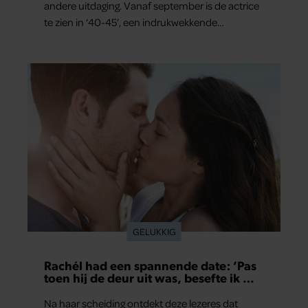
andere uitdaging. Vanaf september is de actrice
te zien in ‘40-45’, een indrukwekkende
spektakelmusical over de Tweede Wereldoorlog.
Volgens Esmée is het een voorstelling die niet
alleen raakt, maar het publiek ook aan het
denken zet.
GELUKKIG
Rachél had een spannende date: ‘Pas
toen hij de deur uit was, besefte ik wat
er echt was gebeurd’
Na haar scheiding ontdekt deze lezeres dat