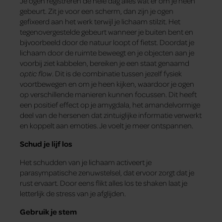
Je ogen registreren de hele dag alles wat er om je heen
gebeurt. Zit je voor een scherm, dan zijn je ogen
gefixeerd aan het werk terwijl je lichaam stilzit. Het
tegenovergestelde gebeurt wanneer je buiten bent en
bijvoorbeeld door de natuur loopt of fietst. Doordat je
lichaam door de ruimte beweegt en je objecten aan je
voorbij ziet kabbelen, bereiken je een staat genaamd
optic flow
. Dit is de combinatie tussen jezelf fysiek
voortbewegen en om je heen kijken, waardoor je ogen
op verschillende manieren kunnen focussen. Dit heeft
een positief effect op je amygdala, het amandelvormige
deel van de hersenen dat zintuiglijke informatie verwerkt
en koppelt aan emoties. Je voelt je meer ontspannen.
Schud je lijf los
Het schudden van je lichaam activeert je
parasympatische zenuwstelsel, dat ervoor zorgt dat je
rust ervaart. Door eens flikt alles los te shaken laat je
letterlijk de stress van je afglijden.
Gebruik je stem