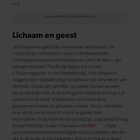
out.
Lichaam en geest
Je lichaam en geest zijn met elkaar verbonden. De
mind-body connection
, noemt de Nederlands-
Amerikaanse psychiater Bessel van de Kolk dat in zijn
beroemde boek
The Body Keeps the Score
(‘Traumasporen’ in het Nederlands). Het lichaam is
volgens hem bepalend bij het beleven en verwerken van
emoties. Stress zit namelijk niet alleen tussen je oren.
Als je verdriet hebt, is de kant groot dat je spanning in je
keel en borst voelt. Woede kan zich uiten door
gespannen kaken en gebalde vuisten. ‘Als je niet lekker
in je vel zit, moet je toch vooral je gedachten
veranderen, is de heersende opvatting’, zegt psycholoog
Anne Marsman in een interview met
NRC
. Haar
promotieonderzoek bevestigde wat psychiaters als Van
der Kolk al decennia beweren: stress en trauma slaan