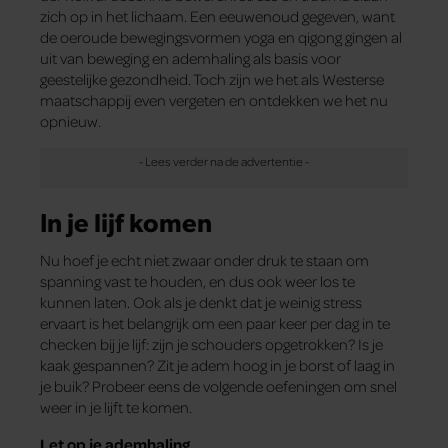
zich op in het lichaam. Een eeuwenoud gegeven, want
de oeroude bewegingsvormen yoga en qigong gingen al
uit van beweging en ademhaling als basis voor
geestelijke gezondheid. Toch zijn we het als Westerse
maatschappij even vergeten en ontdekken we het nu
opnieuw.
In je lijf komen
Nu hoef je echt niet zwaar onder druk te staan om
spanning vast te houden, en dus ook weer los te
kunnen laten. Ook als je denkt dat je weinig stress
ervaart is het belangrijk om een paar keer per dag in te
checken bij je lijf: zijn je schouders opgetrokken? Is je
kaak gespannen? Zit je adem hoog in je borst of laag in
je buik? Probeer eens de volgende oefeningen om snel
weer in je lijft te komen.
Let op je ademhaling