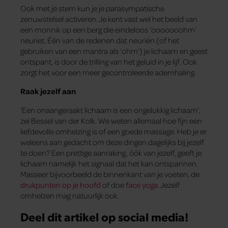
Ook met je stem kun je je parasympatische
zenuwstelsel activeren. Je kent vast wel het beeld van
een monnik op een berg die eindeloos ‘ooooooohm’
neuriet. Één van de redenen dat neuriën (of het
gebruiken van een mantra als ‘ohm’) je lichaam en geest
ontspant, is door de trilling van het geluid in je lijf. Ook
zorgt het voor een meer gecontroleerde ademhaling.
Raak jezelf aan
‘Een onaangeraakt lichaam is een ongelukkig lichaam’,
zei Bessel van der Kolk. We weten allemaal hoe fijn een
liefdevolle omhelzing is of een goede massage. Heb je er
weleens aan gedacht om deze dingen dagelijks bij jezelf
te doen? Een prettige aanraking, óók van jezelf, geeft je
lichaam namelijk het signaal dat het kan ontspannen.
Masseer bijvoorbeeld de binnenkant van je voeten, de
drukpunten op je hoofd
of doe
face yoga
. Jezelf
omhelzen mag natuurlijk ook.
Deel dit artikel op social media!