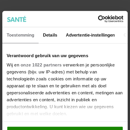
Toestemming
Details
Advertentie-instellingen
Ov
Verantwoord gebruik van uw gegevens
Wij en
onze 1022 partners
verwerken je persoonlijke
gegevens (bijv. uw IP-adres) met behulp van
Wat kun je beter op je brood
technologieën zoals cookies om informatie op uw
smeren: roomboter of
apparaat op te slaan en te gebruiken met als doel
margarine?
gepersonaliseerde advertenties en content, metingen aan
advertenties en content, inzicht in publiek en
productontwikkeling. U kunt kiezen wie uw gegevens
gebruikt en met welke doelen.
Als u het toestaat, willen we ook graag: