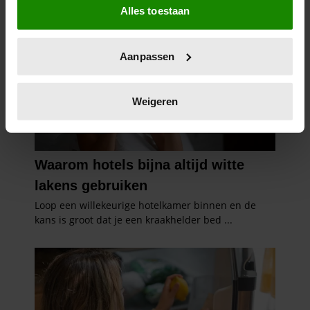
Alles toestaan
Informatie verzamelen over uw geografische
locatie, die tot een paar meter nauwkeurig kan zijn
Uw apparaat identificeren door het actief te
Aanpassen
scannen op specifieke eigenschappen (fingerprinting)
Lees meer over hoe uw persoonlijke gegevens worden
verwerkt en stel uw voorkeuren in het
detailgedeelte
in.
Weigeren
U kunt uw toestemming op elk moment wijzigen of
intrekken in de Cookieverklaring.
We gebruiken cookies om content en advertenties te
personaliseren, om functies voor social media te bieden
en om ons websiteverkeer te analyseren. Ook delen we
informatie over uw gebruik van onze site met onze
partners voor social media, adverteren en analyse. Deze
partners kunnen deze gegevens combineren met andere
informatie die u aan ze heeft verstrekt of die ze hebben
verzameld op basis van uw gebruik van hun services. U
gaat akkoord met onze cookies als u onze website blijft