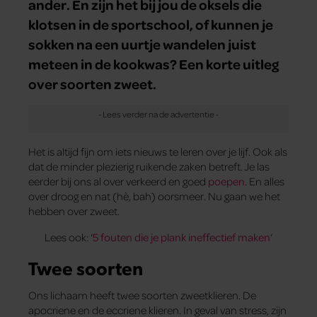
ander. En zijn het bij jou de oksels die
klotsen in de sportschool, of kunnen je
sokken na een uurtje wandelen juist
meteen in de kookwas? Een korte uitleg
over soorten zweet.
Het is altijd fijn om iets nieuws te leren over je lijf. Ook als
dat de minder plezierig ruikende zaken betreft. Je las
eerder bij ons al over verkeerd en goed
poepen
. En alles
over droog en nat (hè, bah) oorsmeer. Nu gaan we het
hebben over zweet.
Lees ook: ‘
5 fouten die je plank ineffectief maken
‘
Twee soorten
Ons lichaam heeft twee soorten zweetklieren. De
apocriene en de eccriene klieren. In geval van stress, zijn