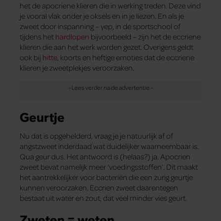
het de apocriene klieren die in werking treden. Deze vind
je vooral vlak onder je oksels en in je liezen. En als je
zweet door inspanning – yep, in de sportschool of
tijdens het
hardlopen
bijvoorbeeld – zijn het de eccriene
klieren die aan het werk worden gezet. Overigens geldt
ook bij
hitte
, koorts en heftige emoties dat de eccriene
klieren je zweetplekjes veroorzaken.
Geurtje
Nu dat is opgehelderd, vraag je je natuurlijk af of
angstzweet inderdaad wat duidelijker waarneembaar is.
Qua geur dus. Het antwoord is (helaas?) ja. Apocrien
zweet bevat namelijk meer ‘voedingsstoffen’. Dit maakt
het aantrekkelijker voor bacteriën die een zurig geurtje
kunnen veroorzaken. Eccrien zweet daarentegen
bestaat uit water en zout, dat veel minder vies geurt.
Zweten = weten