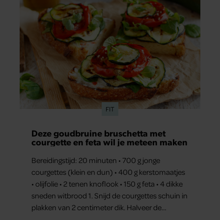
FIT
Deze goudbruine bruschetta met
courgette en feta wil je meteen maken
Bereidingstijd: 20 minuten • 700 g jonge
courgettes (klein en dun) • 400 g kerstomaatjes
• olijfolie • 2 tenen knoflook • 150 g feta • 4 dikke
sneden witbrood 1. Snijd de courgettes schuin in
plakken van 2 centimeter dik. Halveer de
tomaatjes. Pel en hak de knoflook. 2. Verhit een