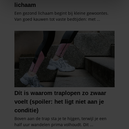
We gebruiken cookies om content en advertenties te
personaliseren, om functies voor social media te bieden
en om ons websiteverkeer te analyseren. Ook delen we
informatie over uw gebruik van onze site met onze
partners voor social media, adverteren en analyse. Deze
partners kunnen deze gegevens combineren met andere
informatie die u aan ze heeft verstrekt of die ze hebben
verzameld op basis van uw gebruik van hun services. U
gaat akkoord met onze cookies als u onze website blijft
gebruiken.