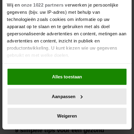
Wij en
onze 1022 partners
verwerken je persoonlijke
gegevens (bijv. uw IP-adres) met behulp van
technologieën zoals cookies om informatie op uw
apparaat op te slaan en te gebruiken met als doel
gepersonaliseerde advertenties en content, metingen aan
advertenties en content, inzicht in publiek en
productontwikkeling. U kunt kiezen wie uw gegevens
gebruikt en met welke doelen.
Als u het toestaat, willen we ook graag:
Alles toestaan
Informatie verzamelen over uw geografische
locatie, die tot een paar meter nauwkeurig kan zijn
Uw apparaat identificeren door het actief te
Aanpassen
scannen op specifieke eigenschappen (fingerprinting)
Lees meer over hoe uw persoonlijke gegevens worden
verwerkt en stel uw voorkeuren in het
detailgedeelte
in.
Weigeren
U kunt uw toestemming op elk moment wijzigen of
intrekken in de Cookieverklaring.