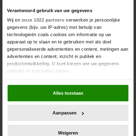
Verantwoord gebruik van uw gegevens
Wij en
onze 1022 partners
verwerken je persoonlijke
gegevens (bijv. uw IP-adres) met behulp van
technologieën zoals cookies om informatie op uw
apparaat op te slaan en te gebruiken met als doel
gepersonaliseerde advertenties en content, metingen aan
advertenties en content, inzicht in publiek en
productontwikkeling. U kunt kiezen wie uw gegevens
gebruikt en met welke doelen.
Als u het toestaat, willen we ook graag:
Alles toestaan
Informatie verzamelen over uw geografische
locatie, die tot een paar meter nauwkeurig kan zijn
Uw apparaat identificeren door het actief te
Aanpassen
scannen op specifieke eigenschappen (fingerprinting)
Lees meer over hoe uw persoonlijke gegevens worden
verwerkt en stel uw voorkeuren in het
detailgedeelte
in.
Weigeren