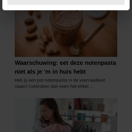
U kunt uw toestemming op elk moment wijzigen of
intrekken in de Cookieverklaring.
We gebruiken cookies om content en advertenties te
personaliseren, om functies voor social media te bieden
en om ons websiteverkeer te analyseren. Ook delen we
informatie over uw gebruik van onze site met onze
partners voor social media, adverteren en analyse. Deze
partners kunnen deze gegevens combineren met andere
informatie die u aan ze heeft verstrekt of die ze hebben
verzameld op basis van uw gebruik van hun services. U
gaat akkoord met onze cookies als u onze website blijft
gebruiken.