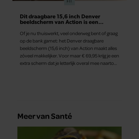
FIT
Dit draagbare 15,6 inch Denver
beeldscherm van Action is een
gamechanger voor thuiswerkers én
binge-watchers
Of je nu thuiswerkt, veel onderweg bent of graag
op de bank gamet: het Denver draagbare
beeldscherm (15,6 inch) van Action maakt alles
zóveel makkelijker. Voor maar € 69,95 krijg je een
extra scherm dat je letterlijk overal mee naartoe
kunt nemen… en dat is in tijden van hybride
werken echt geen overbodige luxe.
Meer van Santé