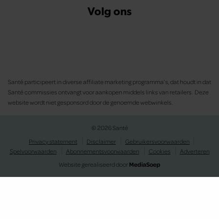
Volg ons
Santé participeert in diverse affiliate marketing programma’s, dat houdt in dat
Santé commissies ontvangt voor aankopen middels links van retailers. Deze
website wordt niet gesponsord door de genoemde webwinkels.
© 2026 Santé
Privacy statement
Disclaimer
Gebruikersvoorwaarden
Spelvoorwaarden
Abonnementsvoorwaarden
Cookies
Adverteren
Website gerealiseerd door
MediaSoep