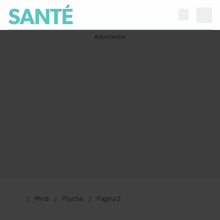
Mind
Psyche
Pagina 2