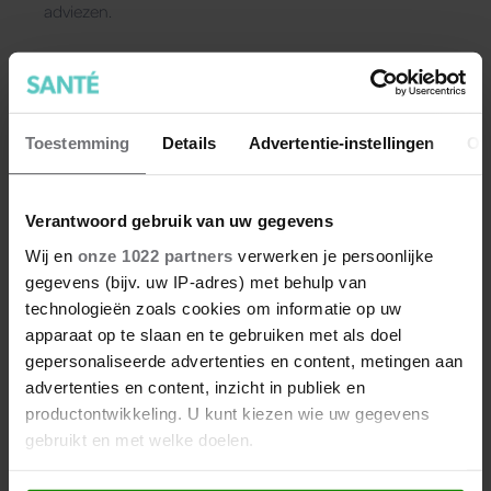
adviezen.
Toestemming
Details
Advertentie-instellingen
Ov
Verantwoord gebruik van uw gegevens
Wij en
onze 1022 partners
verwerken je persoonlijke
gegevens (bijv. uw IP-adres) met behulp van
technologieën zoals cookies om informatie op uw
apparaat op te slaan en te gebruiken met als doel
gepersonaliseerde advertenties en content, metingen aan
advertenties en content, inzicht in publiek en
productontwikkeling. U kunt kiezen wie uw gegevens
Winterdepressie: 9 tips tegen
gebruikt en met welke doelen.
een winterdip