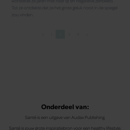
worstelde ze jaren met haar lijf en negatieve zelfbeeld.
Tot ze ontdekte dat ze het grote geluk nooit in de spiegel
zou vinden.
«
1
2
3
4
»
Vorige pagina
Pagina
Pagina
Pagina
Pagina
Volgende pagina
Onderdeel van:
Santé is een uitgave van Audax Publishing.
Santé is jouw grote inspiratiebron voor een healthy lifestyle.