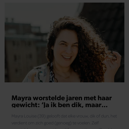
Mayra worstelde jaren met haar
gewicht: ‘Ja ik ben dik, maar
gelukkiger dan ooit’
Mayra Louise (39) gelooft dat elke vrouw, dik of dun, het
verdient om zich goed (genoeg) te voelen. Zelf