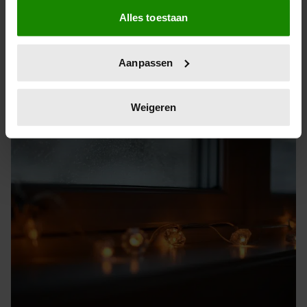
Als u het toestaat, willen we ook graag:
Na een lange nacht nog steeds niet uitgerust zijn. Moeite
Alles toestaan
Informatie verzamelen over uw geografische
met opstaan, sombere gedachtes en weinig energie.
locatie, die tot een paar meter nauwkeurig kan zijn
Volgens wetenschappers heeft 1 op de 100 mensen last
Uw apparaat identificeren door het actief te
van een winterdip of zelfs winterdepressie. Zo maak je
Aanpassen
scannen op specifieke eigenschappen (fingerprinting)
het jezelf makkelijker.
Lees meer over hoe uw persoonlijke gegevens worden
verwerkt en stel uw voorkeuren in het
detailgedeelte
in.
Weigeren
U kunt uw toestemming op elk moment wijzigen of
intrekken in de Cookieverklaring.
We gebruiken cookies om content en advertenties te
personaliseren, om functies voor social media te bieden
en om ons websiteverkeer te analyseren. Ook delen we
informatie over uw gebruik van onze site met onze
partners voor social media, adverteren en analyse. Deze
partners kunnen deze gegevens combineren met andere
informatie die u aan ze heeft verstrekt of die ze hebben
verzameld op basis van uw gebruik van hun services. U
gaat akkoord met onze cookies als u onze website blijft