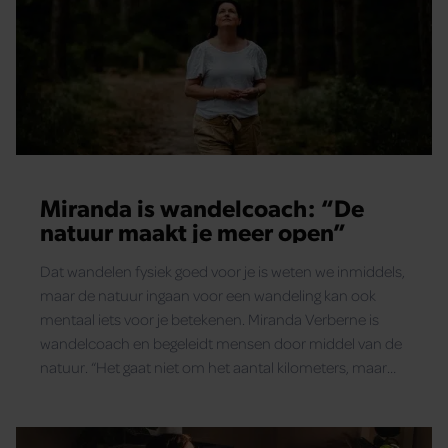
Miranda is wandelcoach: “De
natuur maakt je meer open”
Dat wandelen fysiek goed voor je is weten we inmiddels,
maar de natuur ingaan voor een wandeling kan ook
mentaal iets voor je betekenen. Miranda Verberne is
wandelcoach en begeleidt mensen door middel van de
natuur. “Het gaat niet om het aantal kilometers, maar
om wat je onderweg ziet en voelt.”