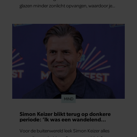
glazen minder zonlicht opvangen, waardoor je
lichaam anders reageert op de zon. Klinkt ergens
logisch, maar klopt het ook echt? Wij zoeken uit
hoe het zit.
MIND
Simon Keizer blikt terug op donkere
periode: ‘Ik was een wandelend
hoofd’
Voor de buitenwereld leek Simon Keizer alles