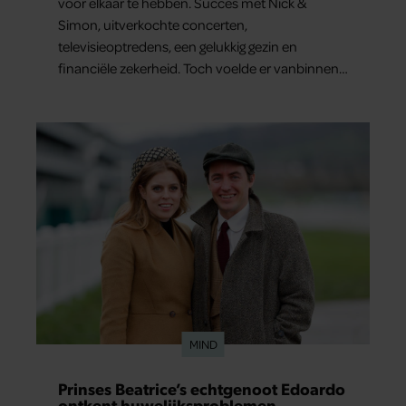
voor elkaar te hebben. Succes met Nick &
Simon, uitverkochte concerten,
televisieoptredens, een gelukkig gezin en
financiële zekerheid. Toch voelde er vanbinnen
al jaren iets niet goed. In een openhartig
interview met ‘MAX Magazine’ vertelt de zanger
dat hij lange tijd vooral overleefde en steeds
verder van zijn gevoel verwijderd raakte.
MIND
Prinses Beatrice’s echtgenoot Edoardo
ontkent huwelijksproblemen