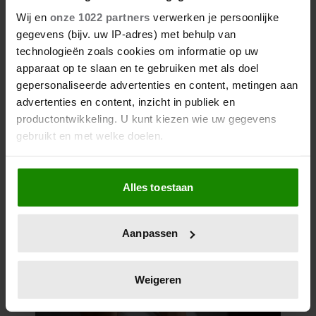
Wij en
onze 1022 partners
verwerken je persoonlijke
gegevens (bijv. uw IP-adres) met behulp van
technologieën zoals cookies om informatie op uw
apparaat op te slaan en te gebruiken met als doel
gepersonaliseerde advertenties en content, metingen aan
advertenties en content, inzicht in publiek en
productontwikkeling. U kunt kiezen wie uw gegevens
gebruikt en met welke doelen.
Als u het toestaat, willen we ook graag:
Alles toestaan
Informatie verzamelen over uw geografische
locatie, die tot een paar meter nauwkeurig kan zijn
Uw apparaat identificeren door het actief te
Aanpassen
scannen op specifieke eigenschappen (fingerprinting)
Lees meer over hoe uw persoonlijke gegevens worden
verwerkt en stel uw voorkeuren in het
detailgedeelte
in.
Weigeren
U kunt uw toestemming op elk moment wijzigen of
intrekken in de Cookieverklaring.