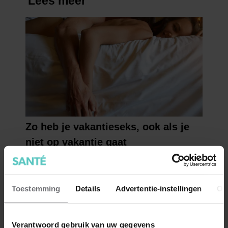
Toestemming
Details
Advertentie-instellingen
Ov
Verantwoord gebruik van uw gegevens