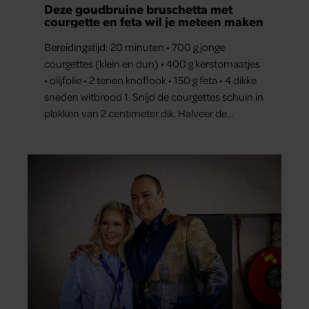
Deze goudbruine bruschetta met
courgette en feta wil je meteen maken
Bereidingstijd: 20 minuten • 700 g jonge
courgettes (klein en dun) • 400 g kerstomaatjes
• olijfolie • 2 tenen knoflook • 150 g feta • 4 dikke
sneden witbrood 1. Snijd de courgettes schuin in
plakken van 2 centimeter dik. Halveer de
tomaatjes. Pel en hak de knoflook. 2. Verhit een
scheut olie in…