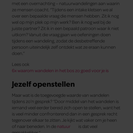
met een overnachting – natuurwandelingen aan waarin
ze mensen coacht. “Tijdens een intake kletsen we al
over een bepaalde vraag die mensen hebben. Zit ik nog
wel op mijn plek op mijn werk? Ben ik nog wel bij de
juiste partner? Zit ik in een bepaald patroon waar ik niet
uitkom? Vanuit die vraag gaan we oefeningen doen
tijdens een wandeling, zodat de desbetreffende
persoon uiteindelijk zelf ontdekt wat ze eraan kunnen
doen.”
Lees ook
6x waarom wandelen in het bos zo goed voor je is
Jezelf openstellen
Maar wat is de toegevoegde waarde van wandelen
tijdens zo’n gesprek? “Door middel van het wandelen is
iemand veel eerder bereid zich open te stellen, want het
is veel minder confronterend dan in een gesprek recht
tegenover elkaar te zitten. Je kijkt wat vaker om je heen
of naar beneden. In de
natuur
is dat veel
gemakkelijker.”