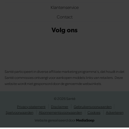
Klantenservice
Contact
Volg ons
Santé participeert in diverse affiliate marketing programma’s, dat houdt in dat
Santé commissies ontvangt voor aankopen middels links van retailers. Deze
website wordt niet gesponsord door de genoemde webwinkels.
© 2026 Santé
Privacy statement
Disclaimer
Gebruikersvoorwaarden
Spelvoorwaarden
Abonnementsvoorwaarden
Cookies
Adverteren
Website gerealiseerd door
MediaSoep