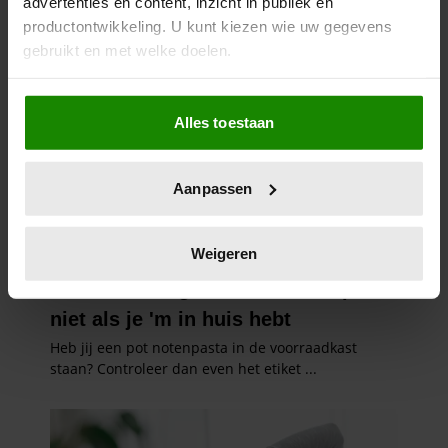
advertenties en content, inzicht in publiek en
productontwikkeling. U kunt kiezen wie uw gegevens
gebruikt en met welke doelen.
Als u het toestaat, willen we ook graag:
Alles toestaan
Informatie verzamelen over uw geografische
locatie, die tot een paar meter nauwkeurig kan zijn
Uw apparaat identificeren door het actief te
Aanpassen
scannen op specifieke eigenschappen (fingerprinting)
Lees meer over hoe uw persoonlijke gegevens worden
verwerkt en stel uw voorkeuren in het
detailgedeelte
in.
Weigeren
U kunt uw toestemming op elk moment wijzigen of
intrekken in de Cookieverklaring.
We gebruiken cookies om content en advertenties te
personaliseren, om functies voor social media te bieden
en om ons websiteverkeer te analyseren. Ook delen we
informatie over uw gebruik van onze site met onze
partners voor social media, adverteren en analyse. Deze