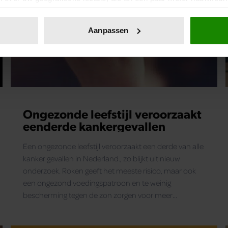
eren door het actief te scannen op specifieke eigenschappen (fing
onlijke gegevens worden verwerkt en stel uw voorkeuren in he
Aanpassen
jzigen of intrekken in de Cookieverklaring.
ent en advertenties te personaliseren, om functies voor social
. Ook delen we informatie over uw gebruik van onze site met on
e. Deze partners kunnen deze gegevens combineren met andere i
erzameld op basis van uw gebruik van hun services. U gaat akk
Ongezonde leefstijl veroorzaakt
eenderde kankergevallen
Een ongezonde leefstijl veroorzaakt een derde van alle
kanker gevallen in Nederland., zo blijkt uit nieuw
onderzoek. Roken geeft het meeste risico, maar ook
een ongezond voedingspatroon en te weinig
bescherming tegen de zon zorgen voor meer
kankergevallen.