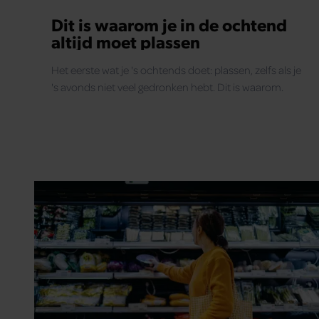
Dit is waarom je in de ochtend
altijd moet plassen
Het eerste wat je 's ochtends doet: plassen, zelfs als je
's avonds niet veel gedronken hebt. Dit is waarom.