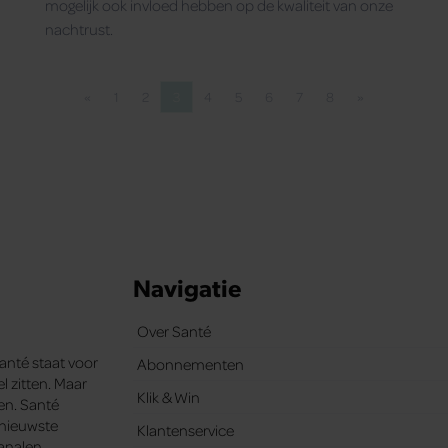
mogelijk ook invloed hebben op de kwaliteit van onze
nachtrust.
«
1
2
3
4
5
6
7
8
»
Vorige pagina
Pagina
Pagina
Pagina
Pagina
Pagina
Pagina
Pagina
Pagina
Volgende pagi
Navigatie
Over Santé
Santé staat voor
Abonnementen
l zitten. Maar
Klik & Win
ten. Santé
e nieuwste
Klantenservice
analen.