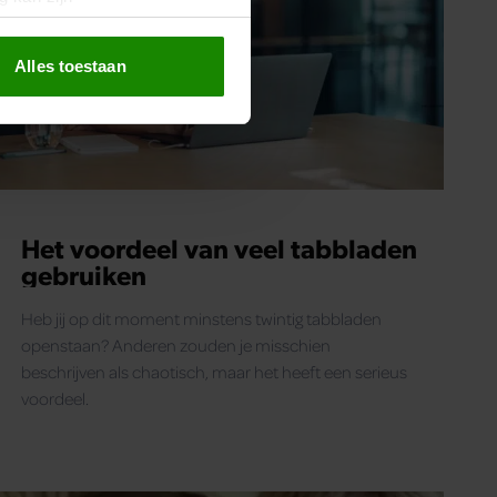
erprinting)
t
detailgedeelte
in. U kunt uw
Alles toestaan
 media te bieden en om ons
ze partners voor social
nformatie die u aan ze heeft
oord met onze cookies als u
Het voordeel van veel tabbladen
gebruiken
Heb jij op dit moment minstens twintig tabbladen
openstaan? Anderen zouden je misschien
beschrijven als chaotisch, maar het heeft een serieus
voordeel.