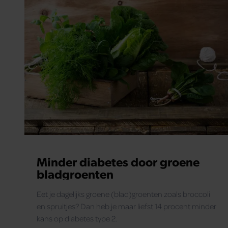
Minder diabetes door groene
bladgroenten
Eet je dagelijks groene (blad)groenten zoals broccoli
en spruitjes? Dan heb je maar liefst 14 procent minder
kans op diabetes type 2.