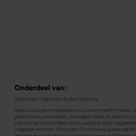
Onderdeel van:
Santé is een uitgave van Audax Publishing.
Santé is jouw grote inspiratiebron voor een healthy lifestyle. 
gezond leven, bewust eten, je energiek voelen en lekker in je ve
ook voor een leuk en lekker leven, waarbij je volop mag genie
magazine verschijnt 10x per jaar. En online lees je elke dag d
verhalen en praktische tips op Santé.nl + onze social media k