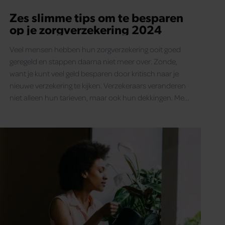
Zes slimme tips om te besparen
op je zorgverzekering 2024
Veel mensen hebben hun zorgverzekering ooit goed
geregeld en stappen daarna niet meer over. Zonde,
want je kunt veel geld besparen door kritisch naar je
nieuwe verzekering te kijken. Verzekeraars veranderen
niet alleen hun tarieven, maar ook hun dekkingen. Met
deze zes slimme tips bespaar je op je zorgverzekering
2024.