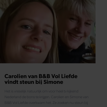
Carolien van B&B Vol Liefde
vindt steun bij Simone
Het is vreselijk natuurlijk om voor heel tv kijkend
Nederland de bons te krijgen. Carolien en Simone van
B&B Vol Liefde overkwam het. Ze zoeken nu steun bij