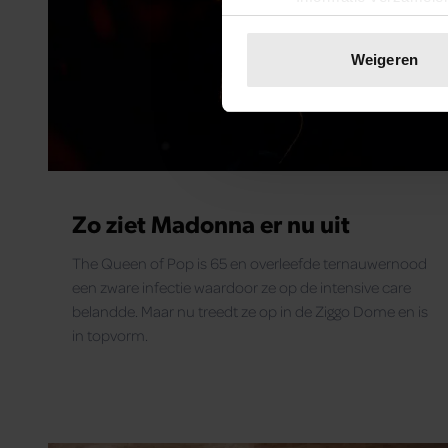
Uw apparaat identific
Lees meer over hoe uw perso
Weigeren
toestemming op elk moment wi
We gebruiken cookies om cont
websiteverkeer te analyseren
media, adverteren en analys
verstrekt of die ze hebben v
Zo ziet Madonna er nu uit
onze website blijft gebruiken.
The Queen of Pop is 65 en overleefde ternauwernood
een zware infectie waardoor ze op de intensive care
belandde. Maar nu treedt ze op in de Ziggo Dome en is
in topvorm.