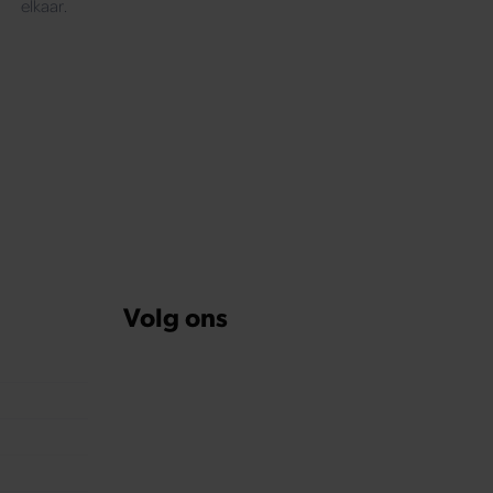
elkaar.
na
Volg ons