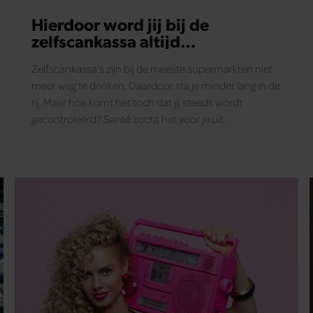
Hierdoor word jij bij de
zelfscankassa altijd
gecontroleerd
Zelfscankassa’s zijn bij de meeste supermarkten niet
meer weg te denken. Daardoor sta je minder lang in de
rij. Maar hoe komt het toch dat jij steeds wordt
gecontroleerd? Santé zocht het voor je uit.