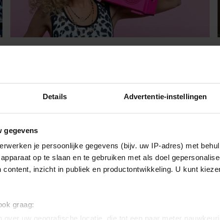
Opgegroeid in de jaren tachtig?
Dan herken je dit
Als je goed om je heen kijkt zie je de jaren tachtig-
Details
Advertentie-instellingen
mode op straat al een tijdje terug. Beenwarmers,
schoudervullingen en een jas met ceintuur. 1984, alsof
het gisteren was. Ben jij in de jaren 80 geboren? Dan
w gegevens
herken je dit.
erwerken je persoonlijke gegevens (bijv. uw IP-adres) met behul
apparaat op te slaan en te gebruiken met als doel gepersonalise
 content, inzicht in publiek en productontwikkeling. U kunt kiez
 ook graag:
 over uw geografische locatie, die tot een paar meter nauwkeuri