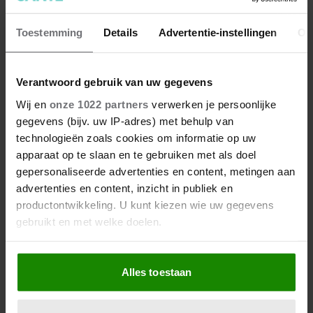
Toestemming
Details
Advertentie-instellingen
Ov
Verantwoord gebruik van uw gegevens
Wij en
onze 1022 partners
verwerken je persoonlijke
gegevens (bijv. uw IP-adres) met behulp van
technologieën zoals cookies om informatie op uw
apparaat op te slaan en te gebruiken met als doel
gepersonaliseerde advertenties en content, metingen aan
advertenties en content, inzicht in publiek en
productontwikkeling. U kunt kiezen wie uw gegevens
gebruikt en met welke doelen.
Dit is nu het populairste dieet:
Als u het toestaat, willen we ook graag:
intuïtief eten
Alles toestaan
Informatie verzamelen over uw geografische
Ben jij klaar met diëten, maar wil je graag gezond blijven
locatie, die tot een paar meter nauwkeurig kan zijn
eten? Intuïtief eten zou nu dé manier zijn om een
Uw apparaat identificeren door het actief te