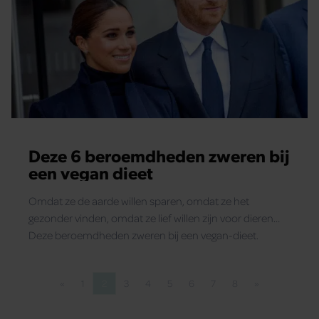
Deze 6 beroemdheden zweren bij
een vegan dieet
Omdat ze de aarde willen sparen, omdat ze het
gezonder vinden, omdat ze lief willen zijn voor dieren…
Deze beroemdheden zweren bij een vegan-dieet.
«
1
2
3
4
5
6
7
8
»
Vorige pagina
Pagina
Pagina
Pagina
Pagina
Pagina
Pagina
Pagina
Pagina
Volgende pagi