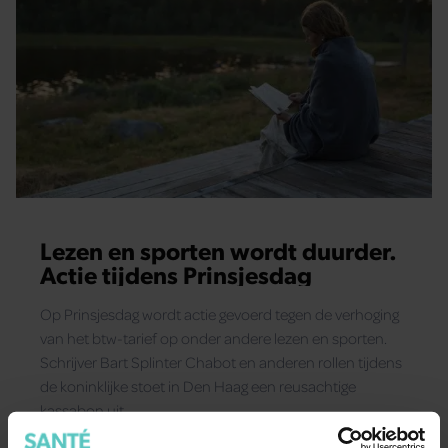
Lezen en sporten wordt duurder.
Actie tijdens Prinsjesdag
Op Prinsjesdag wordt actie gevoerd tegen de verhoging
van het btw-tarief op onder andere lezen en sporten.
Schrijver Bart Splinter Chabot en anderen rollen tijdens
de koninklijke stoet in Den Haag een reusachtige
kassabon uit.