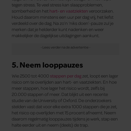
tegen stress. Te veel stress kan slaapproblemen,
somberheid en het
hart- en vaatziekten
veroorzaken.
Houd daarom minstens een uur per dag vrij, het liefst
verdeeld over de dag. Na zo’n ‘niks doen’-pauze zul je
merken dat je helderder kunt nadenken en weer
makkelijker de dagelijkse uitdagingen aankunt.
5. Neem looppauzes
Wie 2500 tot 4000
stappen per dag
zet, loopt een lager
risico om te overlijden aan hart- en vaatziekten. En hoe
meer stappen, hoe lager het risico wordt, zelfs bij
20.000 stappen of meer. Dat blijkt uit een recente
studie van de University of Oxford. De onderzoekers
stelden vast dat voor elke extra 1000 stappen die je zet,
het risico op overlijden met 15 procent afneemt. Neem
daarom regelmatig looppauzes tijdens je werk, stap een
halte eerder uit en neem (deels) de trap.