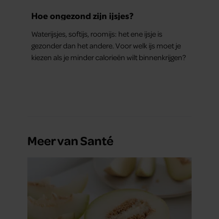
partners kunnen deze gegevens combineren met andere
Hoe ongezond zijn ijsjes?
informatie die u aan ze heeft verstrekt of die ze hebben
Waterijsjes, softijs, roomijs: het ene ijsje is
verzameld op basis van uw gebruik van hun services. U
gezonder dan het andere. Voor welk ijs moet je
gaat akkoord met onze cookies als u onze website blijft
kiezen als je minder calorieën wilt binnenkrijgen?
gebruiken.
Meer van Santé