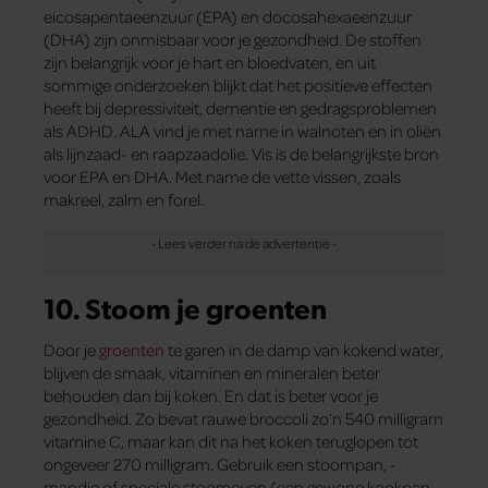
eicosapentaeenzuur (EPA) en docosahexaeenzuur
(DHA) zijn onmisbaar voor je gezondheid. De stoffen
zijn belangrijk voor je hart en bloedvaten, en uit
sommige onderzoeken blijkt dat het positieve effecten
heeft bij depressiviteit, dementie en gedragsproblemen
als ADHD. ALA vind je met name in walnoten en in oliën
als lijnzaad- en raapzaadolie. Vis is de belangrijkste bron
voor EPA en DHA. Met name de vette vissen, zoals
makreel, zalm en forel.
10. Stoom je groenten
Door je
groenten
te garen in de damp van kokend water,
blijven de smaak, vitaminen en mineralen beter
behouden dan bij koken. En dat is beter voor je
gezondheid. Zo bevat rauwe broccoli zo’n 540 milligram
vitamine C, maar kan dit na het koken teruglopen tot
ongeveer 270 milligram. Gebruik een stoompan, -
mandje of speciale stoomoven (een gewone kookpan