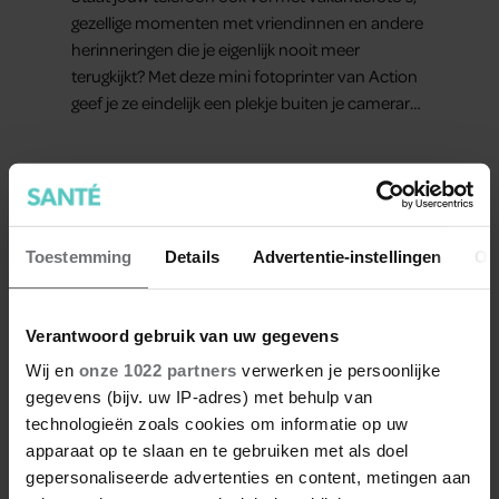
gezellige momenten met vriendinnen en andere
herinneringen die je eigenlijk nooit meer
terugkijkt? Met deze mini fotoprinter van Action
geef je ze eindelijk een plekje buiten je camerarol.
En het leuke: binnen één minuut heb je jouw
foto al in handen.
Toestemming
Details
Advertentie-instellingen
Ov
Verantwoord gebruik van uw gegevens
Wij en
onze 1022 partners
verwerken je persoonlijke
gegevens (bijv. uw IP-adres) met behulp van
technologieën zoals cookies om informatie op uw
GEZOND
apparaat op te slaan en te gebruiken met als doel
gepersonaliseerde advertenties en content, metingen aan
Prinses Beatrice’s echtgenoot Edoardo