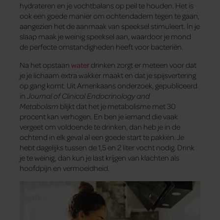
hydrateren en je vochtbalans op peil te houden. Het is
ook een goede manier om ochtendadem tegen te gaan,
aangezien het de aanmaak van speeksel stimuleert. In je
slaap maak je weinig speeksel aan, waardoor je mond
de perfecte omstandigheden heeft voor bacteriën.
Na het opstaan
water
drinken zorgt er meteen voor dat
je je lichaam extra wakker maakt en dat je spijsvertering
op gang komt. Uit Amerikaans onderzoek, gepubliceerd
in
Journal of Clinical Endocrinology and
Metabolism
blijkt dat het je metabolisme met 30
procent kan verhogen. En ben je iemand die vaak
vergeet om voldoende te drinken, dan heb je in de
ochtend in elk geval al een goede start te pakken. Je
hebt dagelijks tussen de 1,5 en 2 liter vocht nodig. Drink
je te weinig, dan kun je last krijgen van klachten als
hoofdpijn en vermoeidheid.