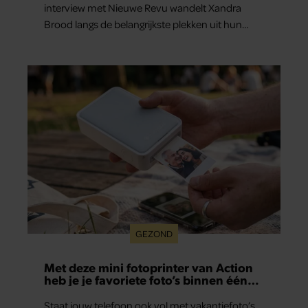
interview met Nieuwe Revu wandelt Xandra
Brood langs de belangrijkste plekken uit hun
gezamenlijke verleden. Vooral de woning aan de
Lange Leidsedwarsstraat roept een stortvloed
aan herinneringen op. Daar begon hun leven
samen en werd dochter Lola geboren.
GEZOND
Met deze mini fotoprinter van Action
heb je je favoriete foto’s binnen één
minuut in handen
Staat jouw telefoon ook vol met vakantiefoto’s,