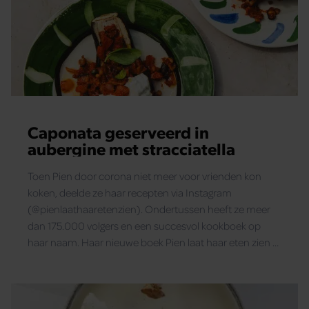
Caponata geserveerd in
aubergine met stracciatella
Toen Pien door corona niet meer voor vrienden kon
koken, deelde ze haar recepten via Instagram
(@pienlaathaaretenzien). Ondertussen heeft ze meer
dan 175.000 volgers en een succesvol kookboek op
haar naam. Haar nieuwe boek Pien laat haar eten zien –
vol. 2 ligt nu in de winkel (€ 26,99 Spectrum). Santé
deelt een recept voor een heerlijk hoofdgerecht. Dus
nodig wat gasten uit en duik de keuken in voor een
onvergetelijke avond.