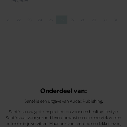
recepten.
…
21
22
23
24
25
26
27
28
29
30
31
…
ina
a
Pagina
Pagina
Pagina
Pagina
Pagina
Pagina
Pagina
Pagina
Pagina
Pagina
Pagina
Onderdeel van:
Santé is een uitgave van Audax Publishing.
Santé is jouw grote inspiratiebron voor een healthy lifestyle.
Santé staat voor gezond leven, bewust eten, je energiek voelen
en lekker in je vel zitten. Maar ook voor een leuk en lekker leven,