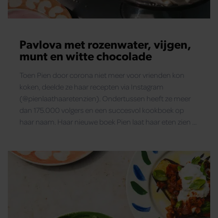
Pavlova met rozenwater, vijgen,
munt en witte chocolade
Toen Pien door corona niet meer voor vrienden kon
koken, deelde ze haar recepten via Instagram
(@pienlaathaaretenzien). Ondertussen heeft ze meer
dan 175.000 volgers en een succesvol kookboek op
haar naam. Haar nieuwe boek Pien laat haar eten zien –
vol. 2 ligt nu in de winkel (€ 26,99 Spectrum). Santé
deelt een recept voor een heerlijk toetje: pavlova. Dus
nodig wat gasten uit en duik de keuken in voor een
onvergetelijke avond.