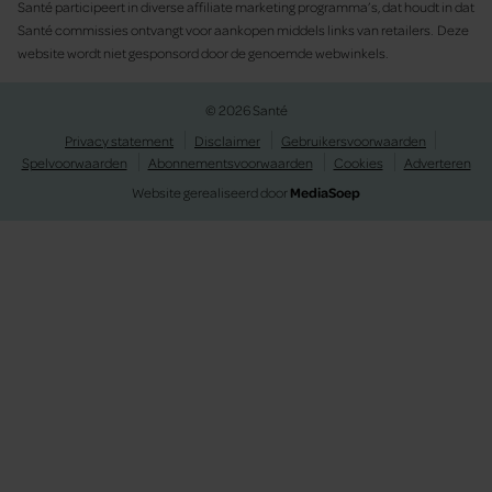
Santé participeert in diverse affiliate marketing programma’s, dat houdt in dat
Santé commissies ontvangt voor aankopen middels links van retailers. Deze
website wordt niet gesponsord door de genoemde webwinkels.
© 2026 Santé
Privacy statement
Disclaimer
Gebruikersvoorwaarden
Spelvoorwaarden
Abonnementsvoorwaarden
Cookies
Adverteren
Website gerealiseerd door
MediaSoep