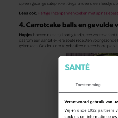
op een gezellige satéprikker. Gegarandeerd een feestje op 
Lees ook:
Hartige linzenpannenkoeken met spinaziepes
4. Carrotcake balls en gevulde 
Hapjes
hoeven niet altijd hartig te zijn, een zoete variant
daarom een aantal lekkere zoete recepten voor gezonde h
geitenkaas. Ook leuk om te gebruiken op een borrelplank
Toestemming
Verantwoord gebruik van u
Wij en
onze 1022 partners
v
cookies om informatie op uw 