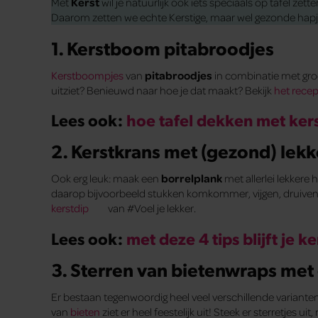
Met
Kerst
wil je natuurlijk ook iets speciaals op tafel zett
Daarom zetten we echte Kerstige, maar wel gezonde hapjes 
1. Kerstboom pitabroodjes
Kerstboompjes
van
pitabroodjes
in combinatie met groe
uitziet? Benieuwd naar hoe je dat maakt? Bekijk
het recep
Lees ook:
hoe tafel dekken met ker
2. Kerstkrans met (gezond) lekk
Ook erg leuk: maak een
borrelplank
met allerlei lekkere
daarop bijvoorbeeld stukken komkommer, vijgen, druiven
kerstdip
van #Voel je lekker.
Lees ook:
met deze 4 tips blijft je
3. Sterren van bietenwraps met
Er bestaan tegenwoordig heel veel verschillende variante
van
bieten
ziet er heel feestelijk uit! Steek er sterretjes u