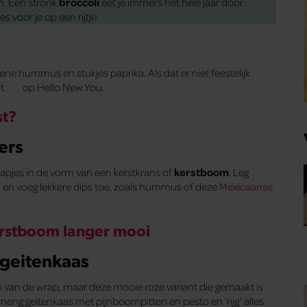
en. Een stronk
broccoli
eet je immers het hele jaar door.
voor je op een rijtje.
ne hummus en stukjes paprika. Als dat er niet feestelijk
t
op Hello New You.
st?
ers
 hapjes in de vorm van een kerstkrans of
kerstboom
. Leg
 en voeg lekkere dips toe, zoals hummus of deze
Mexicaanse
 kerstboom langer mooi
 geitenkaas
n van de wrap, maar deze mooie roze variant die gemaakt is
it, meng geitenkaas met pijnboompitten en pesto en ‘rijg’ alles