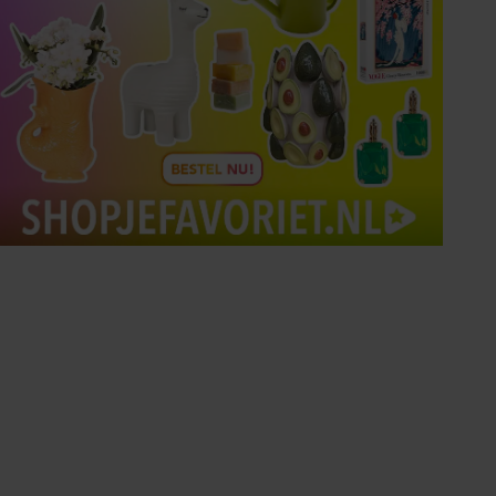
Tips om je lekker in je vel
te voelen
Met de Santé nieuwsbrief ontvang je elke
week tips om je energiek, ontspannen en in
balans te voelen.