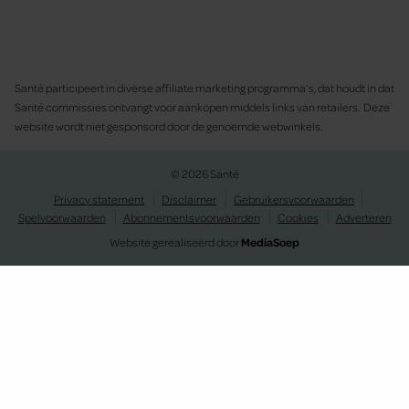
Santé participeert in diverse affiliate marketing programma’s, dat houdt in dat
Santé commissies ontvangt voor aankopen middels links van retailers. Deze
website wordt niet gesponsord door de genoemde webwinkels.
© 2026 Santé
Privacy statement
Disclaimer
Gebruikersvoorwaarden
Spelvoorwaarden
Abonnementsvoorwaarden
Cookies
Adverteren
Website gerealiseerd door
MediaSoep