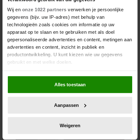
Wij en
onze 1022 partners
verwerken je persoonlijke
gegevens (bijv. uw IP-adres) met behulp van
technologieën zoals cookies om informatie op uw
apparaat op te slaan en te gebruiken met als doel
gepersonaliseerde advertenties en content, metingen aan
advertenties en content, inzicht in publiek en
productontwikkeling. U kunt kiezen wie uw gegevens
gebruikt en met welke doelen.
Kun jij moeilijk dingen
weggooien? Dit is waarom
Als u het toestaat, willen we ook graag:
Alles toestaan
Informatie verzamelen over uw geografische
locatie, die tot een paar meter nauwkeurig kan zijn
Uw apparaat identificeren door het actief te
Aanpassen
scannen op specifieke eigenschappen (fingerprinting)
Lees meer over hoe uw persoonlijke gegevens worden
verwerkt en stel uw voorkeuren in het
detailgedeelte
in.
Weigeren
U kunt uw toestemming op elk moment wijzigen of
intrekken in de Cookieverklaring.