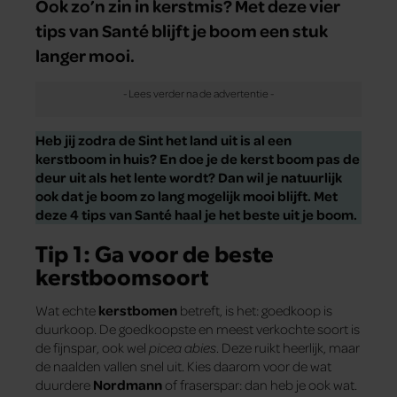
Ook zo’n zin in kerstmis? Met deze vier
tips van Santé blijft je boom een stuk
langer mooi.
Heb jij zodra de Sint het land uit is al een
kerstboom in huis? En doe je de kerst boom pas de
deur uit als het lente wordt? Dan wil je natuurlijk
ook dat je boom zo lang mogelijk mooi blijft. Met
deze 4 tips van Santé haal je het beste uit je boom.
Tip 1:
Ga voor de beste
kerstboomsoort
Wat echte
kerstbomen
betreft, is het: goedkoop is
duurkoop. De goedkoopste en meest verkochte soort is
de fijnspar, ook wel
picea abies
. Deze ruikt heerlijk, maar
de naalden vallen snel uit. Kies daarom voor de wat
duurdere
Nordmann
of fraserspar: dan heb je ook wat.