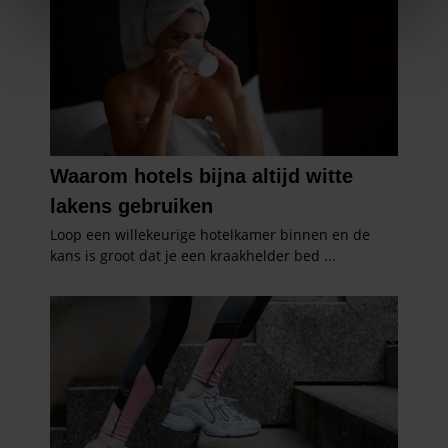
We gebruiken cookies om content en advertenties te
personaliseren, om functies voor social media te bieden
en om ons websiteverkeer te analyseren. Ook delen we
informatie over uw gebruik van onze site met onze
partners voor social media, adverteren en analyse. Deze
partners kunnen deze gegevens combineren met andere
informatie die u aan ze heeft verstrekt of die ze hebben
verzameld op basis van uw gebruik van hun services. U
gaat akkoord met onze cookies als u onze website blijft
gebruiken.