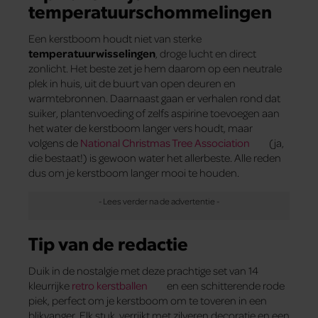
temperatuurschommelingen
Een kerstboom houdt niet van sterke
temperatuurwisselingen
, droge lucht en direct
zonlicht. Het beste zet je hem daarom op een neutrale
plek in huis, uit de buurt van open deuren en
warmtebronnen. Daarnaast gaan er verhalen rond dat
suiker, plantenvoeding of zelfs aspirine toevoegen aan
het water de kerstboom langer vers houdt, maar
volgens de
National Christmas Tree Association
(ja,
die bestaat!) is gewoon water het allerbeste. Alle reden
dus om je kerstboom langer mooi te houden.
Tip van de redactie
Duik in de nostalgie met deze prachtige set van 14
kleurrijke
retro kerstballen
en een schitterende rode
piek, perfect om je kerstboom om te toveren in een
blikvanger. Elk stuk, verrijkt met zilveren decoratie en een