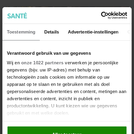
Toestemming
Details
Advertentie-instellingen
Ov
Verantwoord gebruik van uw gegevens
Wij en
onze 1022 partners
verwerken je persoonlijke
gegevens (bijv. uw IP-adres) met behulp van
technologieën zoals cookies om informatie op uw
apparaat op te slaan en te gebruiken met als doel
gepersonaliseerde advertenties en content, metingen aan
advertenties en content, inzicht in publiek en
4 tips voor een makkelijk
productontwikkeling. U kunt kiezen wie uw gegevens
kerstdiner
gebruikt en met welke doelen.
Zijn al je vegan hapjes aangebrand? Is je soufflé
Als u het toestaat, willen we ook graag:
ingezakt? Of weigert een van je gasten nog iets te eten