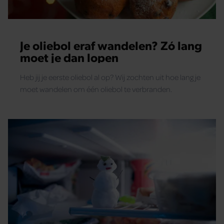
Je oliebol eraf wandelen? Zó lang
moet je dan lopen
Heb jij je eerste oliebol al op? Wij zochten uit hoe lang je
moet wandelen om één oliebol te verbranden.