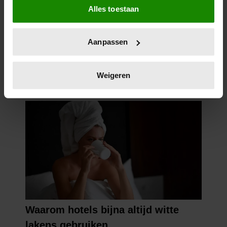
Alles toestaan
Informatie verzamelen over uw geografische
locatie, die tot een paar meter nauwkeurig kan zijn
Uw apparaat identificeren door het actief te
Aanpassen
scannen op specifieke eigenschappen (fingerprinting)
Lees meer over hoe uw persoonlijke gegevens worden
verwerkt en stel uw voorkeuren in het
detailgedeelte
in.
Weigeren
U kunt uw toestemming op elk moment wijzigen of
intrekken in de Cookieverklaring.
We gebruiken cookies om content en advertenties te
personaliseren, om functies voor social media te bieden
en om ons websiteverkeer te analyseren. Ook delen we
informatie over uw gebruik van onze site met onze
partners voor social media, adverteren en analyse. Deze
partners kunnen deze gegevens combineren met andere
informatie die u aan ze heeft verstrekt of die ze hebben
verzameld op basis van uw gebruik van hun services. U
gaat akkoord met onze cookies als u onze website blijft