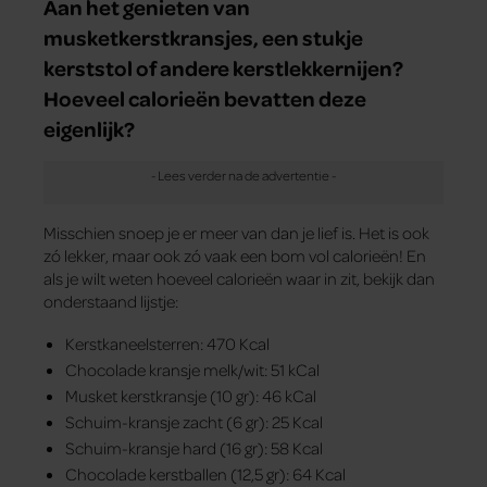
Aan het genieten van
musketkerstkransjes, een stukje
kerststol of andere kerstlekkernijen?
Hoeveel calorieën bevatten deze
eigenlijk?
Misschien snoep je er meer van dan je lief is. Het is ook
zó lekker, maar ook zó vaak een bom vol calorieën! En
als je wilt weten hoeveel calorieën waar in zit, bekijk dan
onderstaand lijstje:
Kerstkaneelsterren: 470 Kcal
Chocolade kransje melk/wit: 51 kCal
Musket kerstkransje (10 gr): 46 kCal
Schuim-kransje zacht (6 gr): 25 Kcal
Schuim-kransje hard (16 gr): 58 Kcal
Chocolade kerstballen (12,5 gr): 64 Kcal