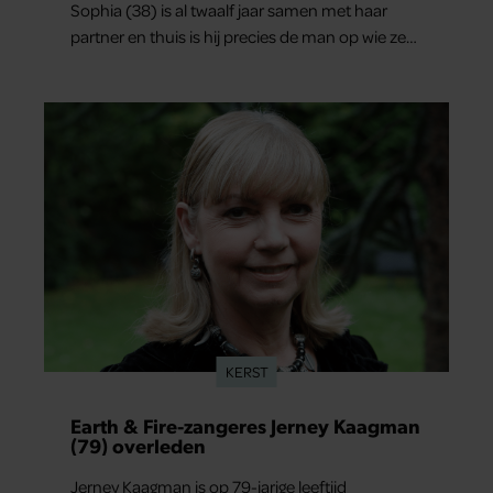
Sophia (38) is al twaalf jaar samen met haar
partner en thuis is hij precies de man op wie ze
verliefd werd: lief, zorgzaam en grappig. Toch
merkt ze dat ze zich steeds vaker schaamt zodra
ze samen onder de mensen zijn.
KERST
Earth & Fire-zangeres Jerney Kaagman
(79) overleden
Jerney Kaagman is op 79-jarige leeftijd