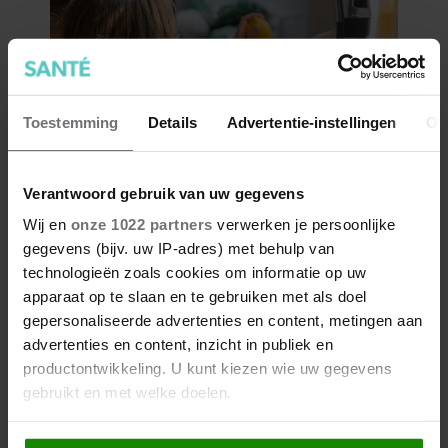
Toestemming
Details
Advertentie-instellingen
Ov
Verantwoord gebruik van uw gegevens
Wij en
onze 1022 partners
verwerken je persoonlijke
gegevens (bijv. uw IP-adres) met behulp van
technologieën zoals cookies om informatie op uw
apparaat op te slaan en te gebruiken met als doel
gepersonaliseerde advertenties en content, metingen aan
advertenties en content, inzicht in publiek en
productontwikkeling. U kunt kiezen wie uw gegevens
gebruikt en met welke doelen.
Als u het toestaat, willen we ook graag: