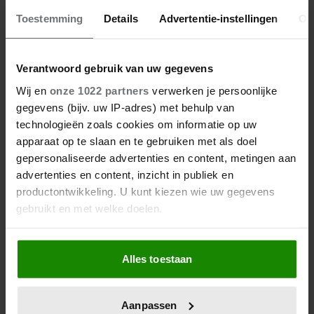
Toestemming
Details
Advertentie-instellingen
Ov
Verantwoord gebruik van uw gegevens
Wij en
onze 1022 partners
verwerken je persoonlijke
gegevens (bijv. uw IP-adres) met behulp van
technologieën zoals cookies om informatie op uw
apparaat op te slaan en te gebruiken met als doel
Hoe ongezond zijn ijsjes?
gepersonaliseerde advertenties en content, metingen aan
advertenties en content, inzicht in publiek en
productontwikkeling. U kunt kiezen wie uw gegevens
gebruikt en met welke doelen.
Als u het toestaat, willen we ook graag:
Alles toestaan
Informatie verzamelen over uw geografische
locatie, die tot een paar meter nauwkeurig kan zijn
Uw apparaat identificeren door het actief te
Aanpassen
scannen op specifieke eigenschappen (fingerprinting)