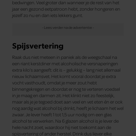
bedwingen. Veel groter dan wanneer je de rest van het
jaar een gezond eetpatroon hebt, zonder hongeren en
jezelf zo nu en dan iets lekkers gunt.
Spijsvertering
Raak dus niet meteen in paniek als de weegschaal na
een riant kerstdiner met alcoholische versnaperingen
extra kilo’s aangeeft: dit is – gelukkig – lang niet allemaal
nieuw lichaamsvet. Het komt vooral doordat je extra
vocht vasthoudt, omdat je meer zout hebt
binnengekregen en doordat er nog te verteren voedsel
in je maag en darmen zit. Het klinkt niet zo feestelijk,
maar als je je tegoed doet aan veel en vet eten én er ook
nog aardig wat alcohol bij drinkt, heeft je lichaam het wel
zwaar. Je lever heeft 1 tot 1,5 uur nodig om een glas
alcohol te verwerken. Na 6 glazen alcohol is je lever de
hele nacht zoet, waardoor hij niet toekomt aan de
spijsvertering of ander herstel. Drink dus liever elke