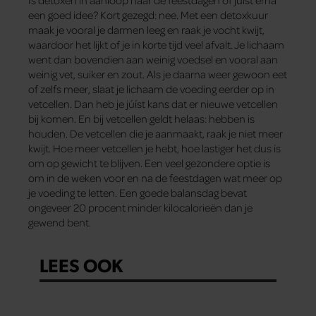
Is detoxen in aanloop naar de feestdagen of juist erna
een goed idee? Kort gezegd: nee. Met een detoxkuur
maak je vooral je darmen leeg en raak je vocht kwijt,
waardoor het lijkt of je in korte tijd veel afvalt. Je lichaam
went dan bovendien aan weinig voedsel en vooral aan
weinig vet, suiker en zout. Als je daarna weer gewoon eet
of zelfs meer, slaat je lichaam de voeding eerder op in
vetcellen. Dan heb je júíst kans dat er nieuwe vetcellen
bij komen. En bij vetcellen geldt helaas: hebben is
houden. De vetcellen die je aanmaakt, raak je niet meer
kwijt. Hoe meer vetcellen je hebt, hoe lastiger het dus is
om op gewicht te blijven. Een veel gezondere optie is
om in de weken voor en na de feestdagen wat meer op
je voeding te letten. Een goede balansdag bevat
ongeveer 20 procent minder kilocalorieën dan je
gewend bent.
LEES OOK