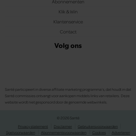
Abonnementen
Klik & Win
Klantenservice
Contact
Volg ons
Santé participeert in diverse affiliate marketing programma’s, dat houdt in dat
Santé commissies ontvangt voor aankopen middels links van retailers. Deze
website wordt niet gesponsord door de genoemde webwinkels.
© 2026 Santé
Privacy statement
Disclaimer
Gebruikersvoorwaarden
Spelvoorwaarden
Abonnementsvoorwaarden
Cookies
Adverteren