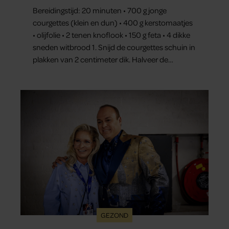
Bereidingstijd: 20 minuten • 700 g jonge
courgettes (klein en dun) • 400 g kerstomaatjes
• olijfolie • 2 tenen knoflook • 150 g feta • 4 dikke
sneden witbrood 1. Snijd de courgettes schuin in
plakken van 2 centimeter dik. Halveer de
tomaatjes. Pel en hak de knoflook. 2. Verhit een
scheut olie in…
GEZOND