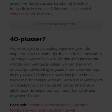
avond 1 wijntje dan op een kerstborrel diezelfde
hoeveelheid in één keer. Of kies voor een aperitief
zonder alcohol
(mocktail).
40-plusser?
Als je de dag na je uitspatting je gewone, gezonde
eetpatroon weer oppakt, zijn de kerstkilo’s er meestal na
1 à 2 dagen weer af. Ben je ouder dan 40? Dan kán dat
met de jaren wel steeds lastiger worden. Dat komt
doordat je stofwisseling langzaam maar zeker vertraagt
en je spierweefsel afneemt, waardoor je steeds een
beetje minder energie verbruikt. Het is dus sowieso goed
om je eetpatroon aan te passen aan je leeftijd: als je
altijd hetzelfde eetpatroon aanhoudt, kom je elk jaar
ongeveer 1 kilo aan.
Lees ook:
‘Kerstmenu voor iedereen: 5 slimme
foodswaps voor noten, ei, gluten, zuivel’