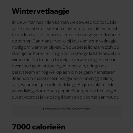
Wintervetlaagje
In de wintermaanden komen we sowieso 0,5 tot 3 kilo
aan. Omdat er dit seizoen n de natuur minder voedsel
te vinden is, is je lichaam alerter op energiegebrek dan in
de zomer. Daarnaast heb je bij kou een extra vetlaagje
nodig om warm te blijven. En dus zet je lichaam zich op
standje bufferen en krijg je zin in stevige kost. Hoewel de
winters in Nederland dankzij de verwarming en eten in
overvloed geen ontberingen meer zijn, dringt ons
oersysteem er nog wél op aan om te gaan hamsteren.
Je lichaam maakt meer hongerhormonen (ghreline)
aan, waardoor je sneller trek krijgt. En je maakt minder
verzadigingshormonen (leptine) aan, zodat het langer
duurt voordat je verzadigd bent en dit korter aanhoudt.
7000 calorieën