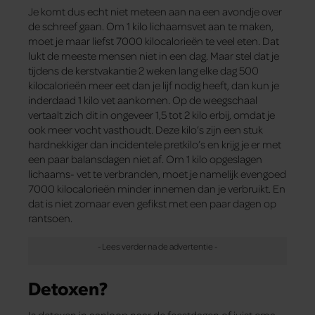
Je komt dus echt niet meteen aan na een avondje over
de schreef gaan. Om 1 kilo lichaamsvet aan te maken,
moet je maar liefst 7000 kilocalorieën te veel eten. Dat
lukt de meeste mensen niet in een dag. Maar stel dat je
tijdens de kerstvakantie 2 weken lang elke dag 500
kilocalorieën meer eet dan je lijf nodig heeft, dan kun je
inderdaad 1 kilo vet aankomen. Op de weegschaal
vertaalt zich dit in ongeveer 1,5 tot 2 kilo erbij, omdat je
ook meer vocht vasthoudt. Deze kilo’s zijn een stuk
hardnekkiger dan incidentele pretkilo’s en krijg je er met
een paar balansdagen niet af. Om 1 kilo opgeslagen
lichaams- vet te verbranden, moet je namelijk evengoed
7000 kilocalorieën minder innemen dan je verbruikt. En
dat is niet zomaar even gefikst met een paar dagen op
rantsoen.
Detoxen?