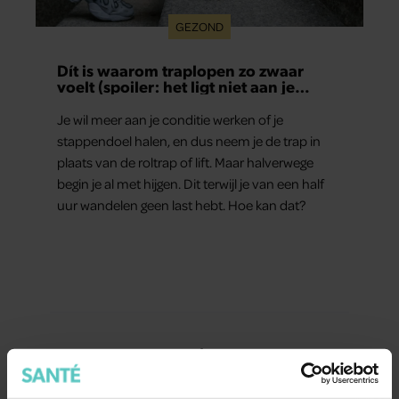
GEZOND
Dít is waarom traplopen zo zwaar
voelt (spoiler: het ligt niet aan je
conditie)
Je wil meer aan je conditie werken of je
stappendoel halen, en dus neem je de trap in
plaats van de roltrap of lift. Maar halverwege
begin je al met hijgen. Dit terwijl je van een half
uur wandelen geen last hebt. Hoe kan dat?
Meer van Santé