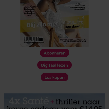
Abonneren
Digitaal lezen
Los kopen