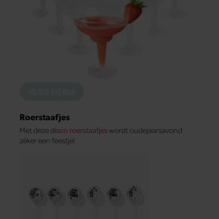
15,99 bij Bol
Roerstaafjes
Met deze
disco roerstaafjes
wordt oudejaarsavond
zéker een feestje!