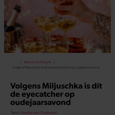
Beauty & Lifestyle
Volgens Miljuschka is dít de eyecatcher op oudejaarsavond
Volgens Miljuschka is dít
de eyecatcher op
oudejaarsavond
Tekst:
Maaike van Oostveen