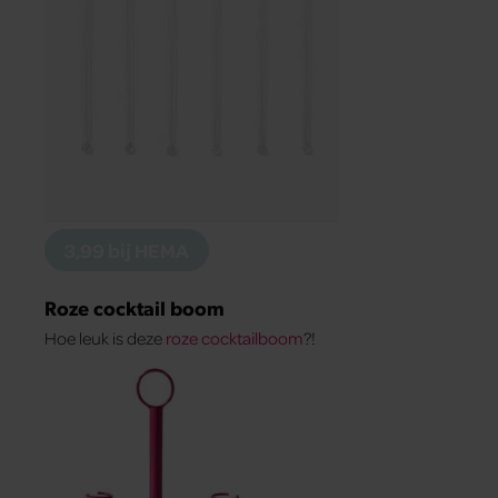
3,99 bij HEMA
Roze cocktail boom
Hoe leuk is deze
roze cocktailboom
?!