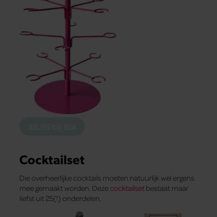
39,95 bij Bol
Cocktailset
Die overheerlijke cocktails moeten natuurlijk wel ergens
mee gemaakt worden. Deze
cocktailset
bestaat maar
liefst uit 25(!) onderdelen.