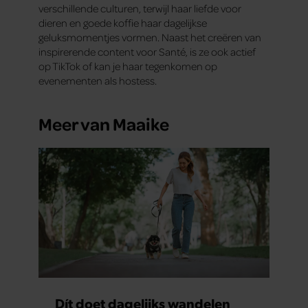
verschillende culturen, terwijl haar liefde voor
dieren en goede koffie haar dagelijkse
geluksmomentjes vormen. Naast het creëren van
inspirerende content voor Santé, is ze ook actief
op TikTok of kan je haar tegenkomen op
evenementen als hostess.
Meer van Maaike
Dít doet dagelijks wandelen