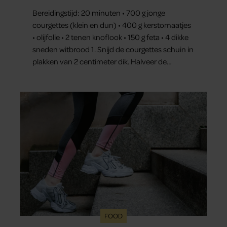
Bereidingstijd: 20 minuten • 700 g jonge
courgettes (klein en dun) • 400 g kerstomaatjes
• olijfolie • 2 tenen knoflook • 150 g feta • 4 dikke
sneden witbrood 1. Snijd de courgettes schuin in
plakken van 2 centimeter dik. Halveer de
tomaatjes. Pel en hak de knoflook. 2. Verhit een
scheut olie in…
FOOD