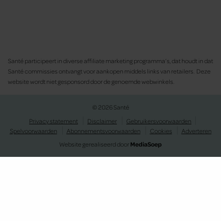
Santé participeert in diverse affiliate marketing programma’s, dat houdt in dat
Santé commissies ontvangt voor aankopen middels links van retailers. Deze
website wordt niet gesponsord door de genoemde webwinkels.
© 2026 Santé
Privacy statement
Disclaimer
Gebruikersvoorwaarden
Spelvoorwaarden
Abonnementsvoorwaarden
Cookies
Adverteren
Website gerealiseerd door
MediaSoep