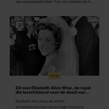
een wassenbeeld hield. Toen ze ontdekte dat het
écht Mart was, vroeg ze hem of hij nog heel even
wilde blijven staan. Haar zoontje was namelijk…
FOOD
Dit was Elizabeth Alice Wise, de royal
die terechtstond voor de dood van
haar baby
Elizabeth Alice Wise, de achter-
achterkleindochter van koningin Victoria is