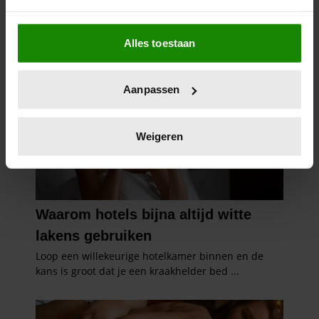
Als u het toestaat, willen we ook graag:
Alles toestaan
Informatie verzamelen over uw geografische
locatie, die tot een paar meter nauwkeurig kan zijn
Uw apparaat identificeren door het actief te
Aanpassen
scannen op specifieke eigenschappen (fingerprinting)
Lees meer over hoe uw persoonlijke gegevens worden
verwerkt en stel uw voorkeuren in het
detailgedeelte
in.
Weigeren
U kunt uw toestemming op elk moment wijzigen of
intrekken in de Cookieverklaring.
We gebruiken cookies om content en advertenties te
personaliseren, om functies voor social media te bieden
en om ons websiteverkeer te analyseren. Ook delen we
informatie over uw gebruik van onze site met onze
partners voor social media, adverteren en analyse. Deze
partners kunnen deze gegevens combineren met andere
informatie die u aan ze heeft verstrekt of die ze hebben