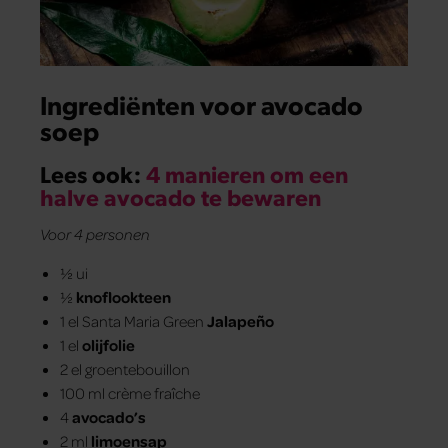
Ingrediënten voor avocado
soep
Lees ook:
4 manieren om een
halve avocado te bewaren
Voor 4 personen
½ ui
½
knoflookteen
1 el Santa Maria Green
Jalapeño
1 el
olijfolie
2 el groentebouillon
100 ml crème fraîche
4
avocado’s
2 ml
limoensap