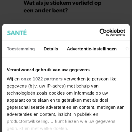
Wat als je stiekem verliefd op
een ander bent?
Toestemming
Details
Advertentie-instellingen
Ov
Verantwoord gebruik van uw gegevens
Wij en
onze 1022 partners
verwerken je persoonlijke
gegevens (bijv. uw IP-adres) met behulp van
technologieën zoals cookies om informatie op uw
7 kleine dingen die je leven
apparaat op te slaan en te gebruiken met als doel
beter maken (en weinig tijd
gepersonaliseerde advertenties en content, metingen aan
kosten)
advertenties en content, inzicht in publiek en
productontwikkeling. U kunt kiezen wie uw gegevens
gebruikt en met welke doelen.