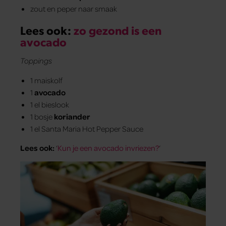
zout en peper naar smaak
Lees ook:
zo gezond is een
avocado
Toppings
1 maiskolf
1
avocado
1 el bieslook
1 bosje
koriander
1 el Santa Maria Hot Pepper Sauce
Lees ook:
‘
Kun je een avocado invriezen?
‘