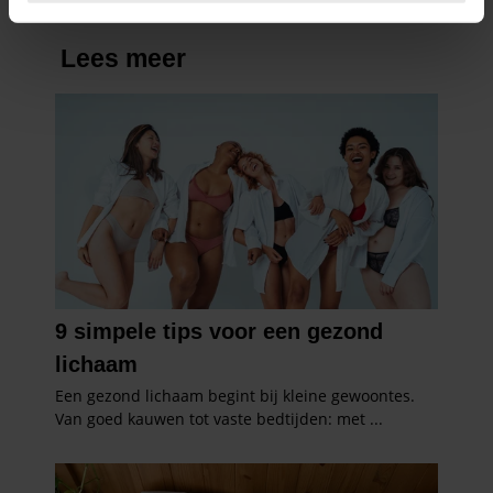
intrekken in de Cookieverklaring.
We gebruiken cookies om content en advertenties te
personaliseren, om functies voor social media te bieden
en om ons websiteverkeer te analyseren. Ook delen we
informatie over uw gebruik van onze site met onze
partners voor social media, adverteren en analyse. Deze
partners kunnen deze gegevens combineren met andere
informatie die u aan ze heeft verstrekt of die ze hebben
verzameld op basis van uw gebruik van hun services. U
gaat akkoord met onze cookies als u onze website blijft
gebruiken.