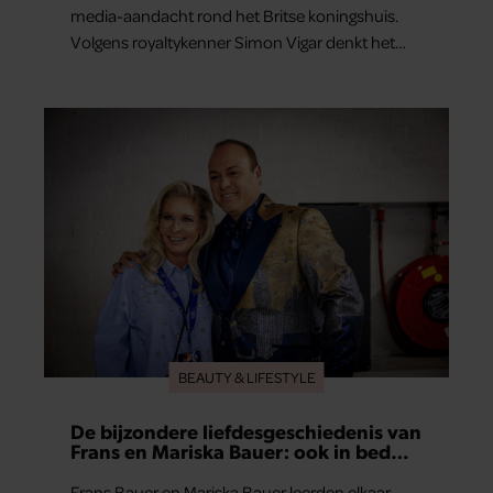
media-aandacht rond het Britse koningshuis.
Volgens royaltykenner Simon Vigar denkt het
paar nu al na over duidelijke regels voor de
relaties van prins George, prinses Charlotte en
prins Louis.
BEAUTY & LIFESTYLE
De bijzondere liefdesgeschiedenis van
Frans en Mariska Bauer: ook in bed
elkaars eerste
Frans Bauer en Mariska Bauer leerden elkaar