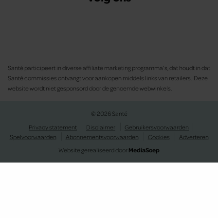
Santé participeert in diverse affiliate marketing programma’s, dat houdt in dat
Santé commissies ontvangt voor aankopen middels links van retailers. Deze
website wordt niet gesponsord door de genoemde webwinkels.
© 2026 Santé
Privacy statement
Disclaimer
Gebruikersvoorwaarden
Spelvoorwaarden
Abonnementsvoorwaarden
Cookies
Adverteren
Website gerealiseerd door
MediaSoep