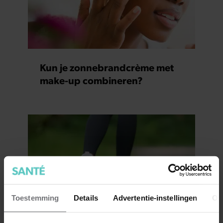
Kun je zonnebrandcrème met
make-up combineren?
Toestemming
Details
Advertentie-instellingen
Ov