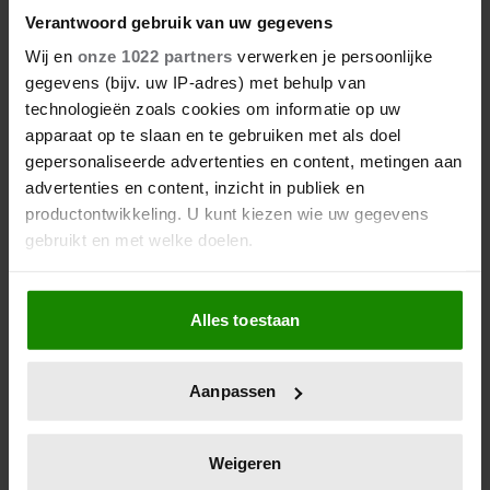
Zóveel stappen moet je zetten
Verantwoord gebruik van uw gegevens
om vet te verbranden en af te
Wij en
onze 1022 partners
verwerken je persoonlijke
vallen
gegevens (bijv. uw IP-adres) met behulp van
technologieën zoals cookies om informatie op uw
apparaat op te slaan en te gebruiken met als doel
gepersonaliseerde advertenties en content, metingen aan
advertenties en content, inzicht in publiek en
productontwikkeling. U kunt kiezen wie uw gegevens
gebruikt en met welke doelen.
Als u het toestaat, willen we ook graag:
Alles toestaan
Informatie verzamelen over uw geografische
locatie, die tot een paar meter nauwkeurig kan zijn
Wat kun je beter op je brood
Uw apparaat identificeren door het actief te
smeren: roomboter of
Aanpassen
scannen op specifieke eigenschappen (fingerprinting)
margarine?
Lees meer over hoe uw persoonlijke gegevens worden
verwerkt en stel uw voorkeuren in het
detailgedeelte
in.
Weigeren
U kunt uw toestemming op elk moment wijzigen of