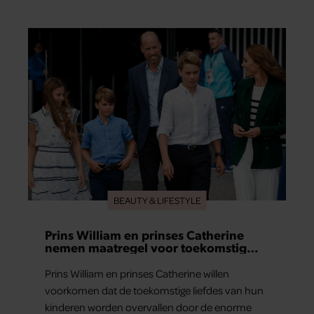
tomaatjes. Pel en hak de knoflook. 2. Verhit een
scheut olie in…
BEAUTY & LIFESTYLE
Prins William en prinses Catherine
nemen maatregel voor toekomstig
liefdesleven van hun kinderen
Prins William en prinses Catherine willen
voorkomen dat de toekomstige liefdes van hun
kinderen worden overvallen door de enorme