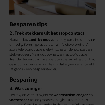
Besparen tips
2. Trek stekkers uit het stopcontact
Hoewel de
stand-by modus
handig kan zijn, is het vaak
onnodig. Sommige apparaten zijn ‘sluipverbruikers’,
zoals telefoonopladers, elektrische tandenborstels en
stekkerdozen. Maar dus ook je tv en laptop(oplader).
Trek de stekkers van de apparaten die je niet gebruikt uit
de muur, om er zeker van te zijn dat er geen energie lekt.
Of gebruik een bespaarstekker.
Besparing
3. Was zuiniger
Het is geen verrassing dat de
wasmachine
,
droger
en
vaatwasser
tot de grootste energieslurpers in huis
behoren. Gooi jij al je kleding in de droger of alleen grote