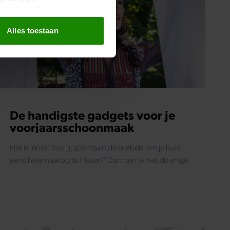
erprinting)
t
detailgedeelte
in. U kunt uw
Alles toestaan
 media te bieden en om ons
ze partners voor social
nformatie die u aan ze heeft
oord met onze cookies als u
De handigste gadgets voor je
voorjaarsschoonmaak
Het is lente! Voel jij spontaan de kriebels om je huis
eens helemaal op te frissen? Dan ben je niet de enige.