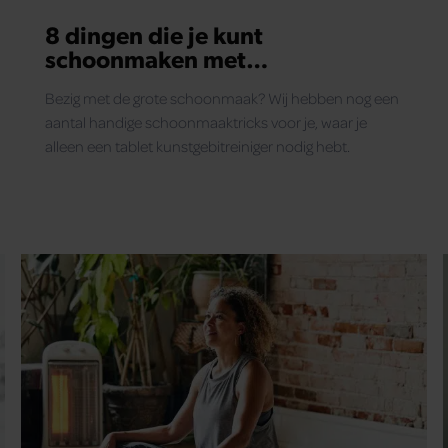
8 dingen die je kunt
schoonmaken met
gebitsbruistabletten
Bezig met de grote schoonmaak? Wij hebben nog een
aantal handige schoonmaaktricks voor je, waar je
alleen een tablet kunstgebitreiniger nodig hebt.