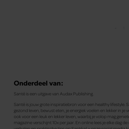
«
1
Vorige p
Pag
Onderdeel van:
Santé is een uitgave van Audax Publishing.
Santé is jouw grote inspiratiebron voor een healthy lifestyle. 
gezond leven, bewust eten, je energiek voelen en lekker in je ve
ook voor een leuk en lekker leven, waarbij je volop mag genie
magazine verschijnt 10x per jaar. En online lees je elke dag d
verhalen en praktische tips op Santé.nl + onze social media k