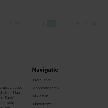
…
8
9
10
11
12
13
14
15
16
17
18
…
agina
ina
Pagina
Pagina
Pagina
Pagina
Pagina
Pagina
Pagina
Pagina
Pagina
Pagina
Pagina
Navigatie
Over Santé
Santé staat voor
Abonnementen
l zitten. Maar
Klik & Win
ten. Santé
e nieuwste
Klantenservice
analen.