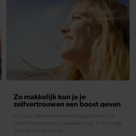
Mindfulness-expert Marisa Garau geeft in dit artikel
aan hoe je mindfulness kunt inzetten om eventuele
burnout symptomen snel te onderkennen… en
daadkrachtig in te grijpen voordat je in een burnout
glijdt.
Zo makkelijk kun je je
zelfvertrouwen een boost geven
Kan jouw zelfvertrouwen een boost gebruiken. Dat
hoeft helemaal niet zo ingewikkeld te zijn. Er is namelijk
een hele simpele manier.