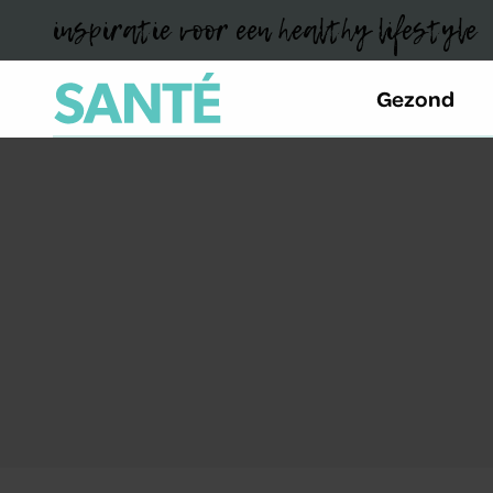
inspiratie voor een healthy lifestyle
Gezond