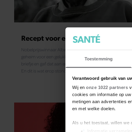
Recept voor een gelukkig leven
Nobelprijswinnaar Albert Einstein ontdekte het
geheim voor een gelukkig leven. Hij schreef het op een
Toestemming
briefje en gaf dat aan een hotelmedewerker in Japan.
En dit is wat erop stond...
Verantwoord gebruik van u
Wij en
onze 1022 partners
v
cookies om informatie op uw 
metingen aan advertenties en
en met welke doelen.
Als u het toestaat, willen we
Informatie verzamelen