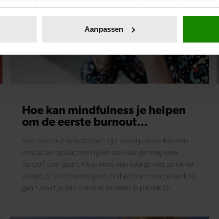
eren door het actief te scannen op specifieke eigenschappen (fing
onlijke gegevens worden verwerkt en stel uw voorkeuren in he
Aanpassen
jzigen of intrekken in de Cookieverklaring.
ent en advertenties te personaliseren, om functies voor social
. Ook delen we informatie over uw gebruik van onze site met on
e. Deze partners kunnen deze gegevens combineren met andere i
erzameld op basis van uw gebruik van hun services. U gaat akk
Hoe kan mindfulness je helpen
om de eerste burnout
symptomen te herkennen?
Veel burnout symptomen zijn moeilijk te herkennen
omdat ze op klachten lijken die vaak genoeg weer
vanzelf over gaan. Als je eens een keertje niet zo lekker
slaapt, of ’s ochtends geen zin hebt om naar je werk te
gaan, hoef je dan ook niet meteen in paniek te
schieten. Maar het is wel belangrijk om de vinger aan
de pols te houden en erger te voorkomen.