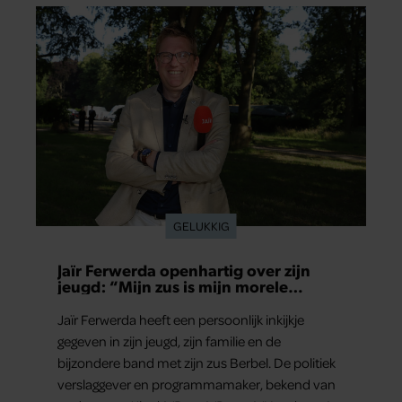
verslaggever en programmamaker, bekend van
onder meer ‘Jinek’, ‘Beau’, ‘Renze’, ‘Humberto’
en ‘RTL Tonight’, vertelt dat juist zijn opvoeding
de basis vormde voor zijn carrière. Nog altijd kan
hij voor advies bij zijn zus terecht.
GELUKKIG
Sophia: ‘Ik schaam me voor mijn man
als we met anderen zijn’
“Thuis is hij de leukste man die ik ken, maar