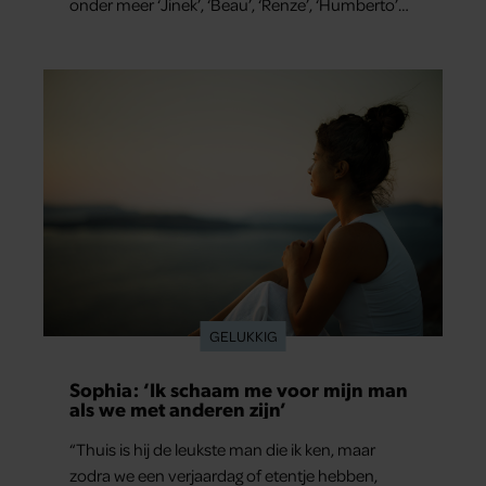
zodra we een verjaardag of etentje hebben,
hoop ik stiekem dat hij zich een beetje inhoudt.”
Sophia (38) is al twaalf jaar samen met haar
partner en thuis is hij precies de man op wie ze
verliefd werd: lief, zorgzaam en grappig. Toch
merkt ze dat ze zich steeds vaker schaamt zodra
ze samen onder de mensen zijn.
GELUKKIG
Earth & Fire-zangeres Jerney Kaagman