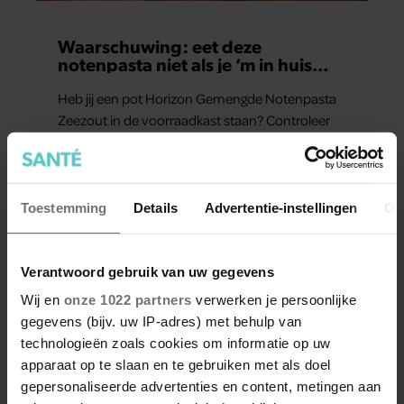
Waarschuwing: eet deze
notenpasta niet als je ‘m in huis
hebt
Heb jij een pot Horizon Gemengde Notenpasta
Zeezout in de voorraadkast staan? Controleer
dan even het etiket voordat je een boterham
smeert.
Toestemming
Details
Advertentie-instellingen
Ov
Huis, tuin & keuken
Verantwoord gebruik van uw gegevens
Wij en
onze 1022 partners
verwerken je persoonlijke
gegevens (bijv. uw IP-adres) met behulp van
technologieën zoals cookies om informatie op uw
apparaat op te slaan en te gebruiken met als doel
gepersonaliseerde advertenties en content, metingen aan