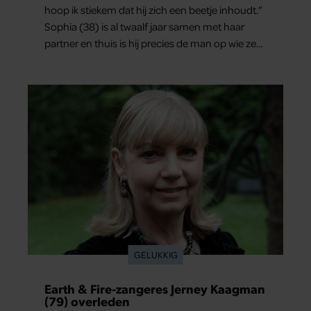
(79) overleden
Jerney Kaagman is op 79-jarige leeftijd
overleden. Haar nabestaanden maakten het
verdrietige nieuws donderdag bekend.
Meer van Santé