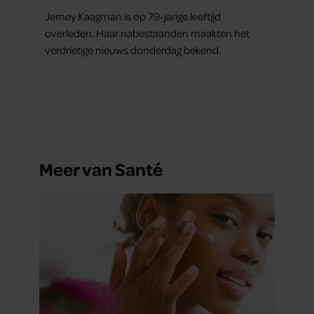
Kun je zonnebrandcrème met
make-up combineren?
Zóveel stappen moet je zetten
om vet te verbranden en af te