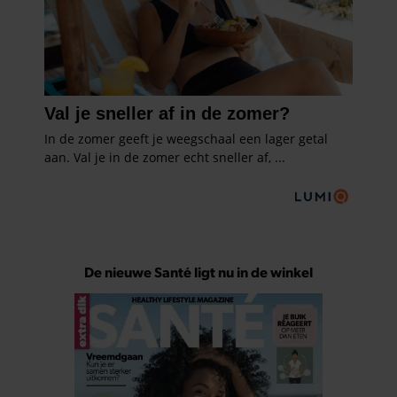
Abonneren
Digitaal lezen
Los kopen