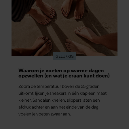
GELUKKIG
Jaïr Ferwerda openhartig over zijn
jeugd: “Mijn zus is mijn morele
kompas”
Jaïr Ferwerda heeft een persoonlijk inkijkje
gegeven in zijn jeugd, zijn familie en de
bijzondere band met zijn zus Berbel. De politiek