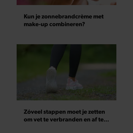
vallen
Wat kun je beter op je brood
smeren: roomboter of
margarine?