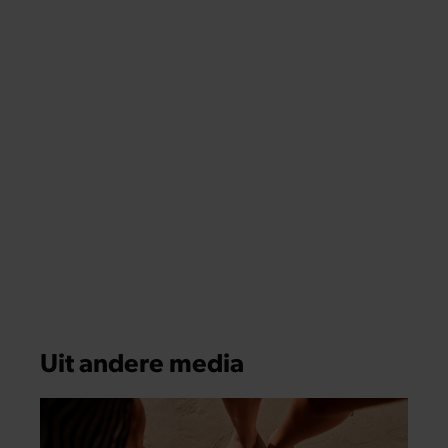
partners kunnen deze gegevens combineren met andere
informatie die u aan ze heeft verstrekt of die ze hebben
verzameld op basis van uw gebruik van hun services. U
gaat akkoord met onze cookies als u onze website blijft
gebruiken.
GELUKKIG
Waarom je voeten op warme dagen
opzwellen (en wat je eraan kunt doen)
Zodra de temperatuur boven de 25 graden
uitkomt, lijken je sneakers in één klap een maat
kleiner. Sandalen knellen, slippers laten een
afdruk achter en aan het einde van de dag
voelen je voeten zwaar aan.