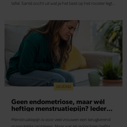
tafel. Santé zocht uit wat je het best op het rooster legt
én hoe je het heerlijk op smaak brengt.
GEZOND
Geen endometriose, maar wél
heftige menstruatiepijn? Ieder
lichaam is anders
Menstruatiepijn is voor veel vrouwen een terugkerend
maandelijks probleem. Maar wat als je klachten heftig