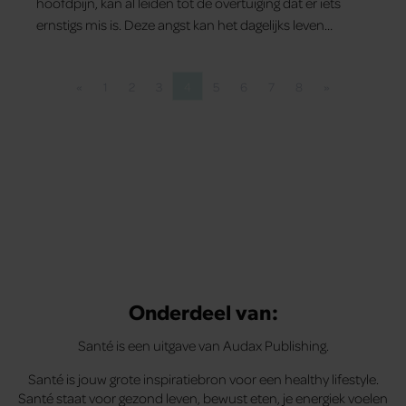
hoofdpijn, kan al leiden tot de overtuiging dat er iets
ernstigs mis is. Deze angst kan het dagelijks leven
verstoren. Santé dook dieper in dit onderwerp om te
begrijpen hoe deze angst zich ontwikkelt en hoe
«
1
2
3
4
5
6
7
8
»
buitenstaanders reageren.
Vorige pagina
Pagina
Pagina
Pagina
Pagina
Pagina
Pagina
Pagina
Pagina
Volgende pagi
Onderdeel van:
Santé is een uitgave van Audax Publishing.
Santé is jouw grote inspiratiebron voor een healthy lifestyle.
Santé staat voor gezond leven, bewust eten, je energiek voelen