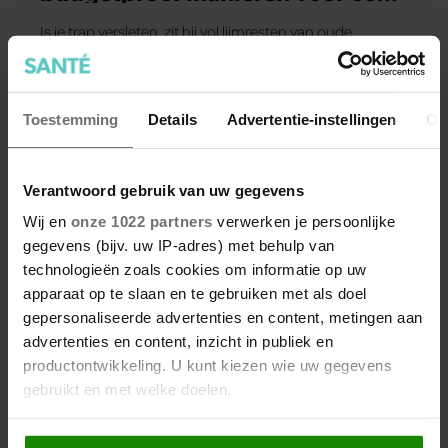
frisse look
Is je trap versleten, zit hij vol lijmresten van oude
bekleding of ben je simpelweg toe aan iets nieuws, maar
wil je geen bakken geld uitgeven aan nieuwe
trapbekleding? Goed nieuws: met een beetje tijd, de
Toestemming
Details
Advertentie-instellingen
Ov
juiste materialen en wat doorzettingsvermogen kun je je
trap zélf een complete make-over geven. En dat zonder
het budget van een kleine verbouwing. Hier zijn 5
Verantwoord gebruik van uw gegevens
slimme manieren om je trap nieuw leven in te blazen.
Wij en
onze 1022 partners
verwerken je persoonlijke
gegevens (bijv. uw IP-adres) met behulp van
technologieën zoals cookies om informatie op uw
apparaat op te slaan en te gebruiken met als doel
gepersonaliseerde advertenties en content, metingen aan
advertenties en content, inzicht in publiek en
productontwikkeling. U kunt kiezen wie uw gegevens
gebruikt en met welke doelen.
VRIJE TIJD
Als u het toestaat, willen we ook graag: