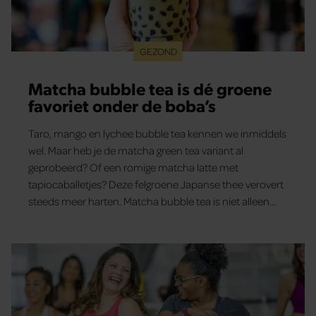
GEZOND
Matcha bubble tea is dé groene
favoriet onder de boba’s
Taro, mango en lychee bubble tea kennen we inmiddels
wel. Maar heb je de matcha green tea variant al
geprobeerd? Of een romige matcha latte met
tapiocaballetjes? Deze felgroene Japanse thee verovert
steeds meer harten. Matcha bubble tea is niet alleen
verrassend lekker op zomerse dagen, maar ook nog
eens een gezond(er) alternatief binnen het boba-
aanbod.