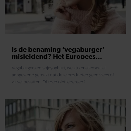
Is de benaming ‘vegaburger’
misleidend? Het Europees
Parlement wil een verbod
Vegaburgers en sojayoghurt, we zijn er allemaal al
aangewend geraakt dat deze producten geen vlees of
zuivel bevatten. Of toch niet iedereen?