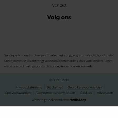
Contact
Volg ons
Santé participeert in diverse affiliate marketing programma’s, dat houdt in dat
Santé commissies ontvangt voor aankopen middels links van retailers. Deze
website wordt niet gesponsord door de genoemde webwinkels.
© 2026 Santé
Privacy statement
Disclaimer
Gebruikersvoorwaarden
Spelvoorwaarden
Abonnementsvoorwaarden
Cookies
Adverteren
Website gerealiseerd door
MediaSoep