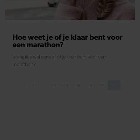
Hoe weet je of je klaar bent voor
een marathon?
Vraag jij je wel eens af of je klaar bent voor een
marathon?
«
1
…
43
44
45
46
47
48
Vorige pagina
Pagina
Pagina
Pagina
Pagina
Pagina
Pagina
Pagina