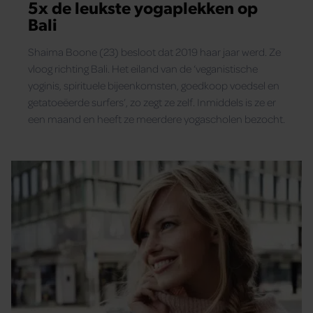
5x de leukste yogaplekken op
Bali
Shaima Boone (23) besloot dat 2019 haar jaar werd. Ze
vloog richting Bali. Het eiland van de ‘veganistische
yoginis, spirituele bijeenkomsten, goedkoop voedsel en
getatoeëerde surfers’, zo zegt ze zelf. Inmiddels is ze er
een maand en heeft ze meerdere yogascholen bezocht.