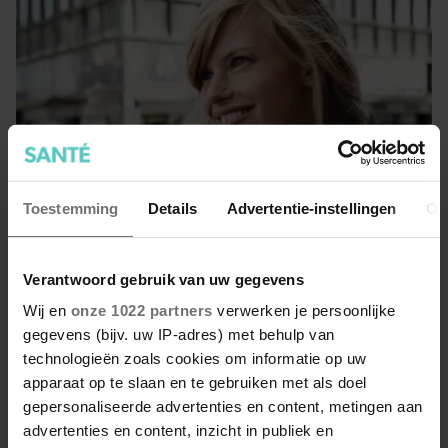
Toestemming
Details
Advertentie-instellingen
Ov
Verantwoord gebruik van uw gegevens
Last van de overgang van winter-
Wij en
onze 1022 partners
verwerken je persoonlijke
naar zomertijd
gegevens (bijv. uw IP-adres) met behulp van
technologieën zoals cookies om informatie op uw
Is jouw biologische klok in de war door het uur
apparaat op te slaan en te gebruiken met als doel
tijdverschil? Zo help je ritme een handje.
gepersonaliseerde advertenties en content, metingen aan
advertenties en content, inzicht in publiek en