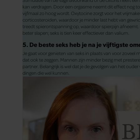
kan verdragen. Door een orgasme neemt dit effect nog 
vijfmaal zo hoog wordt. Oxytocine zorgt voor het vrijmake
corticosteroiden, waardoor je minder last hebt van gewri
treedt spierontspanning op, waardoor spierpijn afneemt. 
beter slapen; seks is tien keer effectiever dan valium.
5. De beste seks heb je na je vijftigste o
Je gaat voor genieten van seks in plaats van voor zoveel 
dat ook te zeggen. Mannen zijn minder bezig met prestere
partner. Belangrijk is wel dat je de gevolgen van het ouder
dingen die wel kunnen.