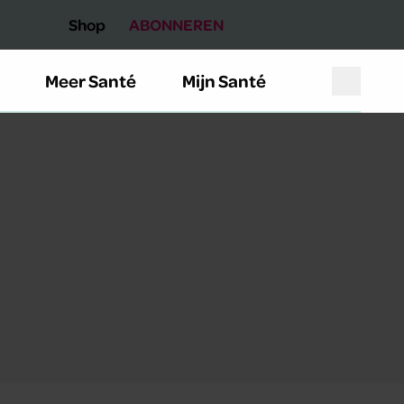
Shop
ABONNEREN
Meer Santé
Mijn Santé