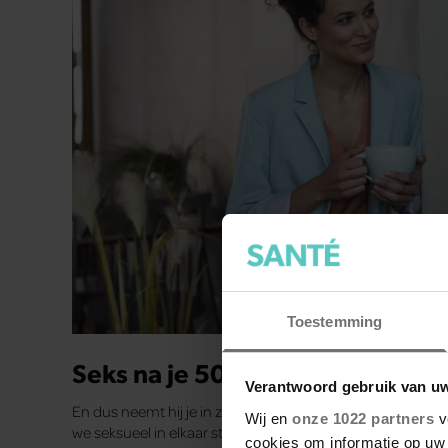
Toestemming
Seks na je 50ste
Verantwoord gebruik van u
En dus neemt hij je in zijn boek
De beste seks heb je na je
Wij en
onze 1022 partners
v
we seksueel in elkaar steken. Ook behandelt hij
sekskwes
cookies om informatie op uw 