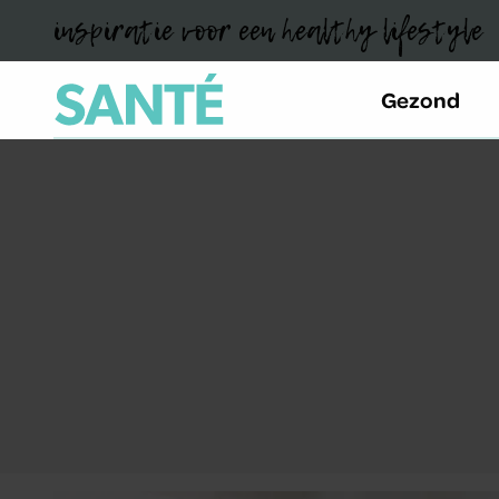
inspiratie voor een healthy lifestyle
Gezond