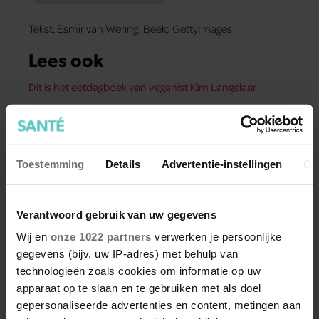
Tekst: Esmir van Wering, Beeld GettyImages
Lees ook
Dit is het eetdagboek van veganist Kim Langelaar
Recept: vegan wortelmayonaise
Vegan chocoladecake met sinaasappel
Toestemming
Details
Advertentie-instellingen
Ov
Deel dit artikel op social media!
Verantwoord gebruik van uw gegevens
Uit andere media
Wij en
onze 1022 partners
verwerken je persoonlijke
gegevens (bijv. uw IP-adres) met behulp van
technologieën zoals cookies om informatie op uw
apparaat op te slaan en te gebruiken met als doel
gepersonaliseerde advertenties en content, metingen aan