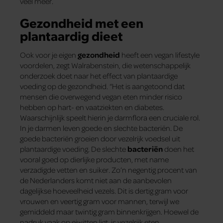
veel meer.
Gezondheid met een
plantaardig dieet
Ook voor je eigen
gezondheid
heeft een vegan lifestyle
voordelen, zegt Walrabenstein, die wetenschappelijk
onderzoek doet naar het effect van plantaardige
voeding op de gezondheid. “Het is aangetoond dat
mensen die overwegend vegan eten minder risico
hebben op hart- en vaatziekten en diabetes.
Waarschijnlijk speelt hierin je darmflora een cruciale rol.
In je darmen leven goede en slechte bacteriën. De
goede bacteriën groeien door vezelrijk voedsel uit
plantaardige voeding. De slechte
bacteriën
doen het
vooral goed op dierlijke producten, met name
verzadigde vetten en suiker. Zo’n negentig procent van
de Nederlanders komt niet aan de aanbevolen
dagelijkse hoeveelheid vezels. Dit is dertig gram voor
vrouwen en veertig gram voor mannen, terwijl we
gemiddeld maar twintig gram binnenkrijgen. Hoewel de
nadruk vaak op eiwitten ligt, is vezelrijk eten