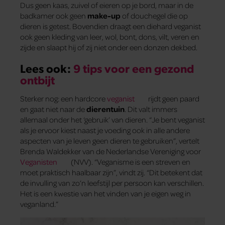
Dus geen kaas, zuivel of eieren op je bord, maar in de
badkamer ook geen
make-up
of douchegel die op
dieren is getest. Bovendien draagt een diehard veganist
ook geen kleding van leer, wol, bont, dons, vilt, veren en
zijde en slaapt hij of zij niet onder een donzen dekbed.
Lees ook:
9 tips voor een gezond
ontbijt
Sterker nog: een hardcore
veganist
rijdt geen paard
en gaat niet naar de
dierentuin
. Dit valt immers
allemaal onder het ‘gebruik’ van dieren. “Je bent veganist
als je ervoor kiest naast je voeding ook in alle andere
aspecten van je leven geen dieren te gebruiken”, vertelt
Brenda Waldekker van de Nederlandse Vereniging voor
Veganisten
(NVV). “Veganisme is een streven en
moet praktisch haalbaar zijn”, vindt zij. “Dit betekent dat
de invulling van zo’n leefstijl per persoon kan verschillen.
Het is een kwestie van het vinden van je eigen weg in
veganland.”