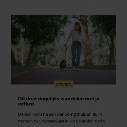
Tobias (33) een stel. O en van dat jaartje reizen
maakten ze meteen maar even drie jaar. “Ik had
zo stellig gezegd: dit wordt niets!”
GEZOND
Dít doet dagelijks wandelen met je
eetlust
De een komt na een wandeling thuis en duikt
meteen de voorraadkast in, en de ander merkt