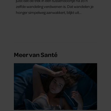
juist dat de trek in een tussendoortje na zo’n
zelfde wandeling verdwenen is. Dat wandelen je
honger simpelweg aanwakkert, blijkt uit
onderzoek een stuk te kort door de bocht. Er
gebeurt iets veel interessanters.
Meer van Santé