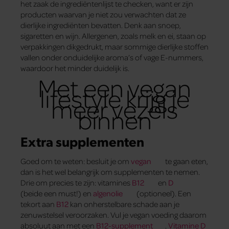
het zaak de ingrediëntenlijst te checken, want er zijn
producten waarvan je niet zou verwachten dat ze
dierlijke ingrediënten bevatten. Denk aan snoep,
sigaretten en wijn. Allergenen, zoals melk en ei, staan op
verpakkingen dikgedrukt, maar sommige dierlijke stoffen
vallen onder onduidelijke aroma’s of vage E-nummers,
waardoor het minder duidelijk is.
Met een vegan
lifestyle krijg je
meer vezels
binnen
Extra supplementen
Goed om te weten: besluit je om
vegan
te gaan eten,
dan is het wel belangrijk om supplementen te nemen.
Drie om precies te zijn: vitamines
B12
en
D
(beide een must!) en
algenolie
(optioneel). Een
tekort aan
B12
kan onherstelbare schade aan je
zenuwstelsel veroorzaken. Vul je vegan voeding daarom
absoluut aan met een
B12-supplement
.
Vitamine D