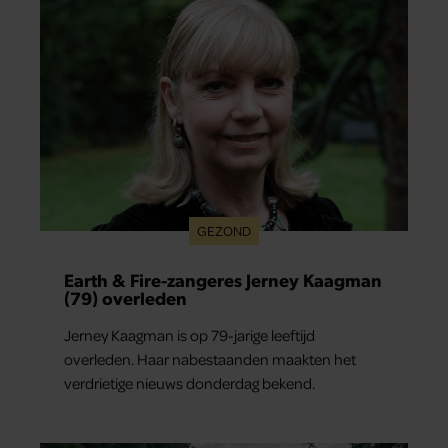
partners kunnen deze gegevens combineren met andere
informatie die u aan ze heeft verstrekt of die ze hebben
verzameld op basis van uw gebruik van hun services. U
gaat akkoord met onze cookies als u onze website blijft
gebruiken.
GEZOND
Earth & Fire-zangeres Jerney Kaagman
(79) overleden
Jerney Kaagman is op 79-jarige leeftijd
overleden. Haar nabestaanden maakten het
verdrietige nieuws donderdag bekend.