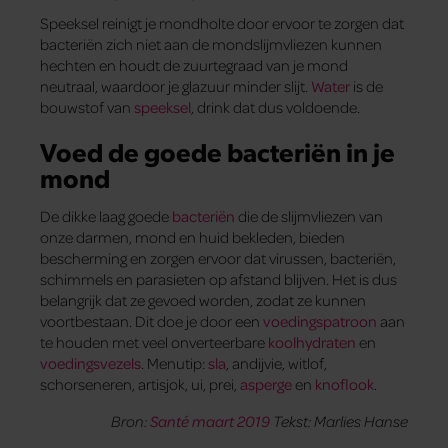
Speeksel reinigt je mondholte door ervoor te zorgen dat
bacteriën zich niet aan de mondslijmvliezen kunnen
hechten en houdt de zuurtegraad van je mond
neutraal, waardoor je glazuur minder slijt.
Water
is de
bouwstof van
speeksel
, drink dat dus voldoende.
Voed de goede bacteriën in je
mond
De dikke laag goede
bacteriën
die de slijmvliezen van
onze darmen, mond en huid bekleden, bieden
bescherming en zorgen ervoor dat virussen, bacteriën,
schimmels en parasieten op afstand blijven. Het is dus
belangrijk dat ze gevoed worden, zodat ze kunnen
voortbestaan. Dit doe je door een
voedingspatroon
aan
te houden met veel onverteerbare
koolhydraten
en
voedingsvezels
. Menutip:
sla
, andijvie, witlof,
schorseneren, artisjok, ui, prei,
asperge
en
knoflook
.
Bron:
Santé maart 2019
Tekst: Marlies Hanse