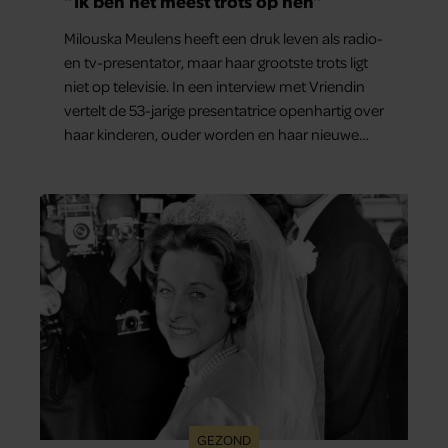
“Ik ben het meest trots op hen”
Milouska Meulens heeft een druk leven als radio-
en tv-presentator, maar haar grootste trots ligt
niet op televisie. In een interview met Vriendin
vertelt de 53-jarige presentatrice openhartig over
haar kinderen, ouder worden en haar nieuwe
kinderboek Chill. Ook blikt ze terug op haar jeugd
en deelt ze welke levenslessen haar vandaag de
dag het meest bezighouden.
GEZOND