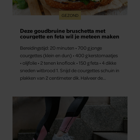
GEZOND
Deze goudbruine bruschetta met
courgette en feta wil je meteen maken
Bereidingstijd: 20 minuten • 700 g jonge
courgettes (klein en dun) • 400 g kerstomaatjes
• olijfolie • 2 tenen knoflook • 150 g feta • 4 dikke
sneden witbrood 1. Snijd de courgettes schuin in
plakken van 2 centimeter dik. Halveer de
tomaatjes. Pel en hak de knoflook. 2. Verhit een
scheut olie in…