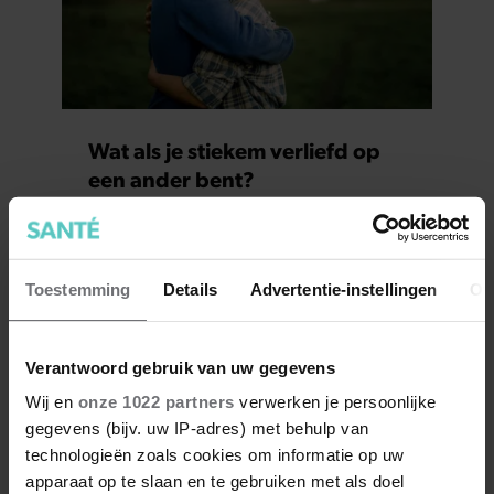
Wat als je stiekem verliefd op
een ander bent?
Toestemming
Details
Advertentie-instellingen
Ov
Verantwoord gebruik van uw gegevens
Wij en
onze 1022 partners
verwerken je persoonlijke
gegevens (bijv. uw IP-adres) met behulp van
technologieën zoals cookies om informatie op uw
apparaat op te slaan en te gebruiken met als doel