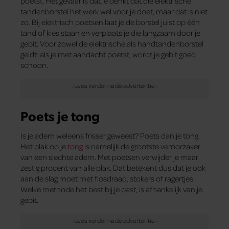
poetst. Het gevaar is dat je denkt dat die elektrische
tandenborstel het werk wel voor je doet, maar dat is niet
zo. Bij elektrisch poetsen laat je de borstel juist op één
tand of kies staan en verplaats je die langzaam door je
gebit. Voor zowel de elektrische als handtandenborstel
geldt: als je met aandacht poetst, wordt je gebit goed
schoon.
Poets je tong
Is je adem weleens frisser geweest? Poets dan je tong.
Het plak op je
tong
is namelijk de grootste veroorzaker
van een slechte adem. Met poetsen verwijder je maar
zestig procent van alle plak. Dat betekent dus dat je ook
aan de slag moet met flosdraad, ­stokers of ragertjes.
Welke methode het best bij je past, is afhankelijk van je
gebit.