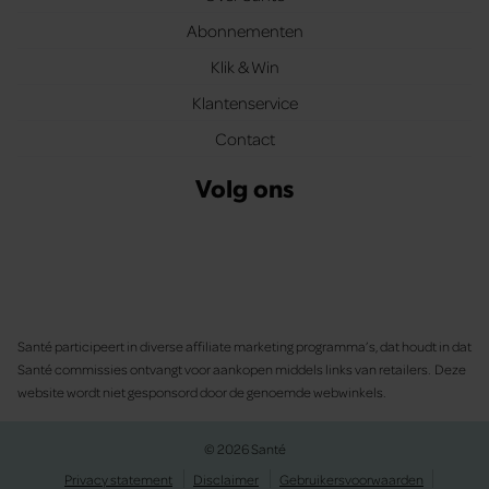
Abonnementen
Klik & Win
Klantenservice
Contact
Volg ons
Santé participeert in diverse affiliate marketing programma’s, dat houdt in dat
Santé commissies ontvangt voor aankopen middels links van retailers. Deze
website wordt niet gesponsord door de genoemde webwinkels.
© 2026 Santé
Privacy statement
Disclaimer
Gebruikersvoorwaarden