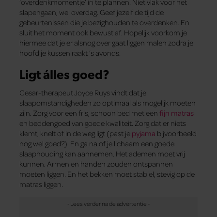
‘overdenkmomentje’ in te plannen. Niet vlak voor het
slapengaan, wel overdag. Geef jezelf de tijd de
gebeurtenissen die je bezighouden te overdenken. En
sluit het moment ook bewust af. Hopelijk voorkom je
hiermee dat je er alsnog over gaat liggen malen zodra je
hoofd je kussen raakt ’s avonds.
Ligt álles goed?
Cesar-therapeut Joyce Ruys vindt dat je
slaapomstandigheden zo optimaal als mogelijk moeten
zijn. Zorg voor een fris, schoon bed met een
fijn matras
en beddengoed van goede kwaliteit. Zorg dat er niets
klemt, knelt of in de weg ligt (past je
pyjama
bijvoorbeeld
nog wel goed?). En ga na of je lichaam een goede
slaaphouding kan aannemen. Het ademen moet vrij
kunnen. Armen en handen zouden ontspannen
moeten liggen. En het bekken moet stabiel, stevig op de
matras liggen.