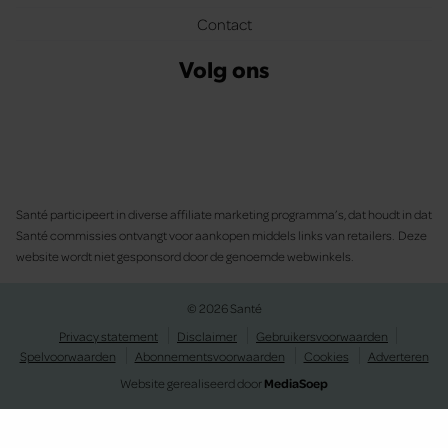
Contact
Volg ons
Santé participeert in diverse affiliate marketing programma’s, dat houdt in dat
Santé commissies ontvangt voor aankopen middels links van retailers. Deze
website wordt niet gesponsord door de genoemde webwinkels.
© 2026 Santé
Privacy statement
Disclaimer
Gebruikersvoorwaarden
Spelvoorwaarden
Abonnementsvoorwaarden
Cookies
Adverteren
Website gerealiseerd door
MediaSoep