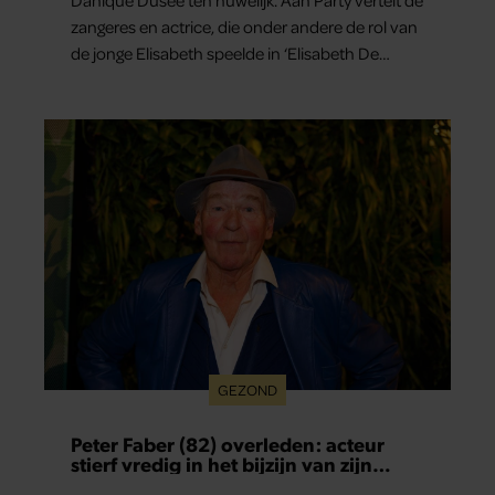
Danique Dusée ten huwelijk. Aan Party vertelt de
zangeres en actrice, die onder andere de rol van
de jonge Elisabeth speelde in ‘Elisabeth De
Musical’, hoe het aanzoek verliep.
GEZOND
Peter Faber (82) overleden: acteur
stierf vredig in het bijzijn van zijn
meest dierbaren