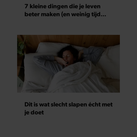
partners kunnen deze gegevens combineren met andere
7 kleine dingen die je leven
informatie die u aan ze heeft verstrekt of die ze hebben
beter maken (en weinig tijd
verzameld op basis van uw gebruik van hun services. U
kosten)
gaat akkoord met onze cookies als u onze website blijft
gebruiken.
Dit is wat slecht slapen écht met
je doet