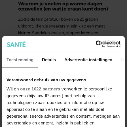
Waarom je voeten op warme dagen
opzwellen (en wat je eraan kunt doen)
Zodra de temperatuur boven de 25 graden
uitkomt, lijken je sneakers in één klap een maat
kleiner. Sandalen knellen, slippers laten een
afdruk achter en aan het einde van de dag
voelen je voeten zwaar aan.
Toestemming
Details
Advertentie-instellingen
Ov
Verantwoord gebruik van uw gegevens
Wij en
onze 1022 partners
verwerken je persoonlijke
Meer van Santé
gegevens (bijv. uw IP-adres) met behulp van
technologieën zoals cookies om informatie op uw
apparaat op te slaan en te gebruiken met als doel
gepersonaliseerde advertenties en content, metingen aan
advertenties en content, inzicht in publiek en