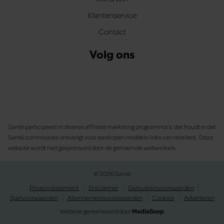
Klantenservice
Contact
Volg ons
Santé participeert in diverse affiliate marketing programma’s, dat houdt in dat
Santé commissies ontvangt voor aankopen middels links van retailers. Deze
website wordt niet gesponsord door de genoemde webwinkels.
© 2026 Santé
Privacy statement
Disclaimer
Gebruikersvoorwaarden
Spelvoorwaarden
Abonnementsvoorwaarden
Cookies
Adverteren
Website gerealiseerd door
MediaSoep