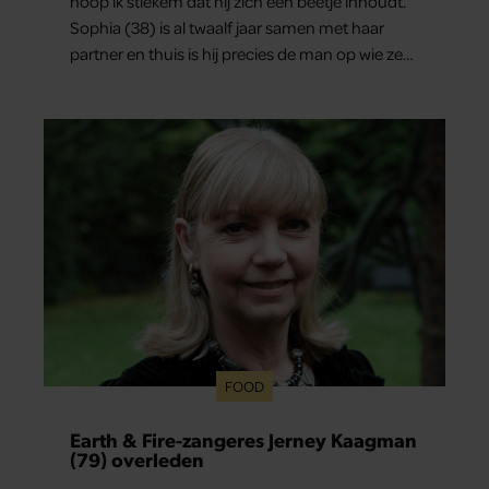
hoop ik stiekem dat hij zich een beetje inhoudt.”
Sophia (38) is al twaalf jaar samen met haar
partner en thuis is hij precies de man op wie ze
verliefd werd: lief, zorgzaam en grappig. Toch
merkt ze dat ze zich steeds vaker schaamt zodra
ze samen onder de mensen zijn.
FOOD
Earth & Fire-zangeres Jerney Kaagman
(79) overleden