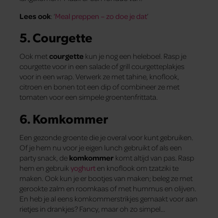
Lees ook
: ‘
Meal preppen – zo doe je dat
’
5. Courgette
Ook met
courgette
kun je nog een heleboel. Rasp je
courgette voor in een salade of grill courgetteplakjes
voor in een wrap. Verwerk ze met tahine, knoflook,
citroen en bonen tot een dip of combineer ze met
tomaten voor een simpele groentenfrittata.
6. Komkommer
Een gezonde groente die je overal voor kunt gebruiken.
Of je hem nu voor je eigen lunch gebruikt of als een
party snack, de
komkommer
komt altijd van pas. Rasp
hem en gebruik
yoghurt
en knoflook om tzatziki te
maken. Ook kun je er bootjes van maken; beleg ze met
gerookte zalm en roomkaas of met hummus en olijven.
En heb je al eens komkommerstrikjes gemaakt voor aan
rietjes in drankjes? Fancy, maar oh zo simpel…