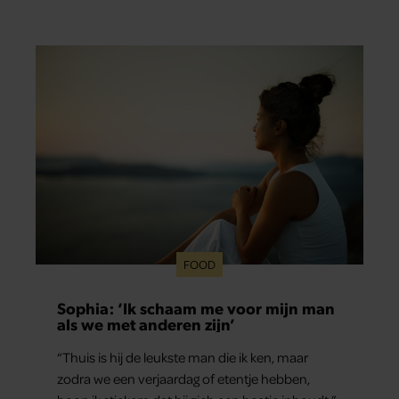
en ‘RTL Tonight’, vertelt dat juist zijn opvoeding
de basis vormde voor zijn carrière. Nog altijd kan
hij voor advies bij zijn zus terecht.
FOOD
Sophia: ‘Ik schaam me voor mijn man
als we met anderen zijn’
“Thuis is hij de leukste man die ik ken, maar
zodra we een verjaardag of etentje hebben,