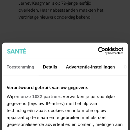
Jerney Kaagman is op 79-jarige leeftijd
overleden. Haar nabestaanden maakten het
verdrietige nieuws donderdag bekend.
Meer van Santé
Toestemming
Details
Advertentie-instellingen
Ov
Verantwoord gebruik van uw gegevens
Wij en
onze 1022 partners
verwerken je persoonlijke
gegevens (bijv. uw IP-adres) met behulp van
technologieën zoals cookies om informatie op uw
apparaat op te slaan en te gebruiken met als doel
gepersonaliseerde advertenties en content, metingen aan