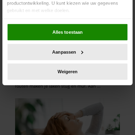
productontwikkeling. U kunt kiezen wie uw gegevens
gebruikt en met welke doelen.
Als u het toestaat, willen we ook graag:
Alles toestaan
Informatie verzamelen over uw geografische
locatie, die tot een paar meter nauwkeurig kan zijn
Uw apparaat identificeren door het actief te
Aanpassen
scannen op specifieke eigenschappen (fingerprinting)
Lees meer over hoe uw persoonlijke gegevens worden
verwerkt en stel uw voorkeuren in het
detailgedeelte
in.
Weigeren
U kunt uw toestemming op elk moment wijzigen of
intrekken in de Cookieverklaring.
We gebruiken cookies om content en advertenties te
personaliseren, om functies voor social media te bieden
en om ons websiteverkeer te analyseren. Ook delen we
informatie over uw gebruik van onze site met onze
partners voor social media, adverteren en analyse. Deze