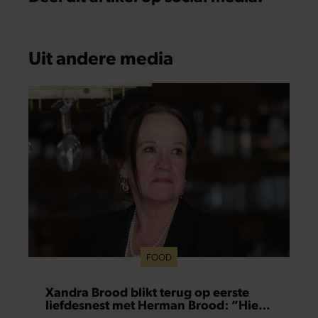
Uit andere media
FOOD
Xandra Brood blikt terug op eerste
liefdesnest met Herman Brood: “Hier
is Lola geboren”