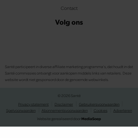
Contact
Volg ons
Santé participeert in diverse affiliate marketing programma’s, dat houdt in dat
Santé commissies ontvangt voor aankopen middels links van retailers. Deze
website wordt niet gesponsord door de genoemde webwinkels.
© 2026 Santé
Privacy statement
Disclaimer
Gebruikersvoorwaarden
Spelvoorwaarden
Abonnementsvoorwaarden
Cookies
Adverteren
Website gerealiseerd door
MediaSoep