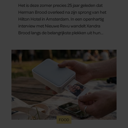
Het is deze zomer precies 25 jaar geleden dat
Herman Brood overleed na zijn sprong van het
Hilton Hotel in Amsterdam. In een openhartig
interview met Nieuwe Revu wandelt Xandra
Brood langs de belangrijkste plekken uit hun
gezamenlijke verleden. Vooral de woning aan de
Lange Leidsedwarsstraat roept een stortvloed
aan herinneringen op. Daar begon hun leven
samen en werd dochter Lola geboren.
FOOD